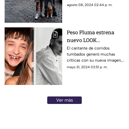
fotografías junto a Hanna
agosto 08, 2024 02:44 p. m.
Howell, su actual novia.
Peso Pluma estrena
nuevo LOOK
¡Sorprendió a sus fans
El cantante de corridos
tumbados generó muchas
y encendió las redes!
críticas con su nueva imagen,
que sorprendió a sus
mayo 31, 2024 03:51 p. m.
seguidores,
Ver más