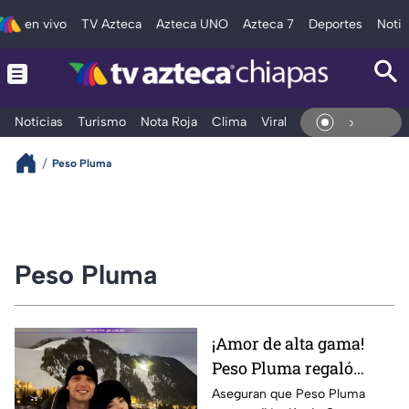
en vivo
TV Azteca
Azteca UNO
Azteca 7
Deportes
Notic
Noticias
Turismo
Nota Roja
Clima
Viral y Tendencia
Taba
En Vi
Peso Pluma
Peso Pluma
¡Amor de alta gama!
Peso Pluma regaló
lujosas bolsas de
Aseguran que Peso Pluma