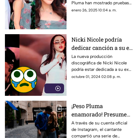
Pluma han mostrado pruebas
que confirmarían que tienen
enero 26, 2025 10:04 a. m.
una relación. ¡Mira los videos!
Nicki Nicole podría
dedicar canción a su ex
Peso Pluma igual que
La nueva producción
discográfica de Nicki Nicole
Shakira a Piqué
podría estar dedicada a su ex
Peso Pluma.
octubre 01, 2024 02:08 p. m.
¡Peso Pluma
enamorado! Presume
en fotos a su novia
A través de su cuenta oficial
de Instagram, el cantante
Hanna Howell
compartió una serie de