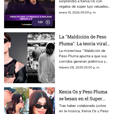
sorprendió a Kenia Os con
cientos de miles de
regalos de súper lujo valuados
pesos a Kenia Os
en cientos de miles de pesos.
enero 15, 2026 05:09 p. m.
(VIDEO)
El rumor ya incendió las redes.
1:01
La "Maldición de Peso
Pluma": La teoría viral
explicada
La misteriosa ‘“Maldición de
Peso Pluma apunta a que sus
corridos generan polémica y
atraen mala suerte a sus
febrero 08, 2025 05:00 p. m.
protagonistas.
Kenia Os y Peso Pluma
se besan en el Super
Bowl LIX: ¡Se confirma
Tras haber colaborado juntos
en la música, Kenia Os y Peso
el romance?!