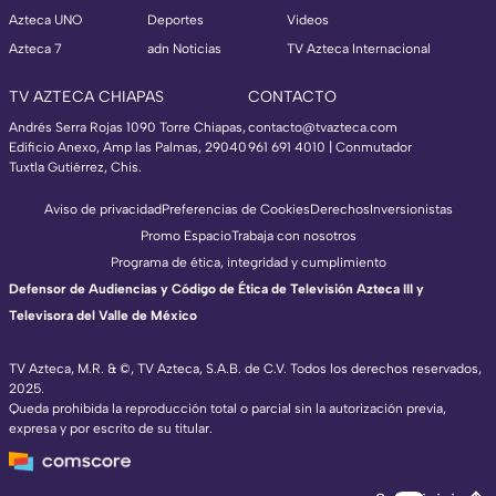
Azteca UNO
Deportes
Videos
Azteca 7
adn Noticias
TV Azteca Internacional
TV AZTECA CHIAPAS
CONTACTO
Andrés Serra Rojas 1090 Torre Chiapas,
contacto@tvazteca.com
Edificio Anexo, Amp las Palmas, 29040
961 691 4010 | Conmutador
Tuxtla Gutiérrez, Chis.
Aviso de privacidad
Preferencias de Cookies
Derechos
Inversionistas
Promo Espacio
Trabaja con nosotros
Programa de ética, integridad y cumplimiento
Defensor de Audiencias y Código de Ética de Televisión Azteca III y
Televisora del Valle de México
TV Azteca, M.R. & ©, TV Azteca, S.A.B. de C.V. Todos los derechos reservados,
2025.
Queda prohibida la reproducción total o parcial sin la autorización previa,
expresa y por escrito de su titular.