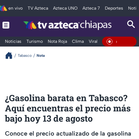
en vivo
TV Azteca
Azteca UNO
Azteca 7
Deportes
Notic
Noticias
Turismo
Nota Roja
Clima
Viral y Tendencia
Taba
En Vivo
Tabasco
Nota
¿Gasolina barata en Tabasco?
Aquí encuentras el precio más
bajo hoy 13 de agosto
Conoce el precio actualizado de la gasolina