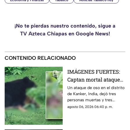
Economía y Finanzas
Tabasco
Noticias Tabasco hoy
¡No te pierdas nuestro contenido, sigue a
TV Azteca Chiapas en Google News!
CONTENIDO RELACIONADO
IMÁGENES FUERTES:
Captan mortal ataque
de un oso contra dos
Un ataque de oso en el distrito
de Kanker, India, dejó tres
hermanos en India
personas muertas y tres
heridas. El hecho fue grabado
agosto 06, 2026 06:40 p. m.
en video y el animal fue
capturado horas después.