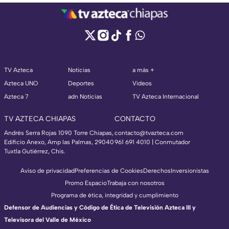
TV Azteca
Noticias
a más +
Azteca UNO
Deportes
Videos
Azteca 7
adn Noticias
TV Azteca Internacional
TV AZTECA CHIAPAS
CONTACTO
Andrés Serra Rojas 1090 Torre Chiapas,
contacto@tvazteca.com
Edificio Anexo, Amp las Palmas, 29040
961 691 4010 | Conmutador
Tuxtla Gutiérrez, Chis.
Aviso de privacidad
Preferencias de Cookies
Derechos
Inversionistas
Promo Espacio
Trabaja con nosotros
Programa de ética, integridad y cumplimiento
Defensor de Audiencias y Código de Ética de Televisión Azteca III y
Televisora del Valle de México