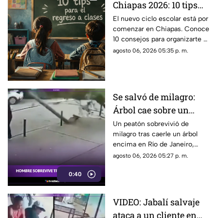
Chiapas 2026: 10 tips
para un inicio de ciclo
El nuevo ciclo escolar está por
comenzar en Chiapas. Conoce
escolar exitoso
10 consejos para organizarte y
regresar a clases de la mejor
agosto 06, 2026 05:35 p. m.
manera.
Se salvó de milagro:
Árbol cae sobre un
hombre en Río de
Un peatón sobrevivió de
milagro tras caerle un árbol
Janeiro y sufre solo
encima en Río de Janeiro,
heridas leves
Brasil. A pesar del fuerte
agosto 06, 2026 05:27 p. m.
impacto, el hombre solo sufrió
0:40
lesiones leves.
VIDEO: Jabalí salvaje
ataca a un cliente en