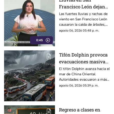
Francisco León dejan
viviendas dañadas y
Las fuertes lluvias y rachas de
viento en San Francisco León
carreteras bloqueadas
causaron la caída de árboles,
cortes de luz y destrozos en
agosto 06, 2026 05:48 p. m.
viviendas. Protección Civil
0:45
auxilio a la zona.
Tifón Dolphin provoca
evacuaciones masivas;
este es el pronóstico de
El tifón Dolphin avanza hacia el
mar de China Oriental.
su trayectoria
Autoridades evacuaron a más
de 10.000 personas y activa
agosto 06, 2026 05:39 p. m.
alertas marítimas ante su
próxima llegada.
Regreso a clases en