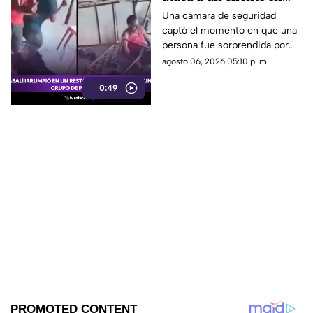
una tienda de té en
Una cámara de seguridad
captó el momento en que una
India
persona fue sorprendida por
un animal salvaje dentro de un
agosto 06, 2026 05:10 p. m.
negocio. Mira cómo ocurrió el
0:49
ataque.