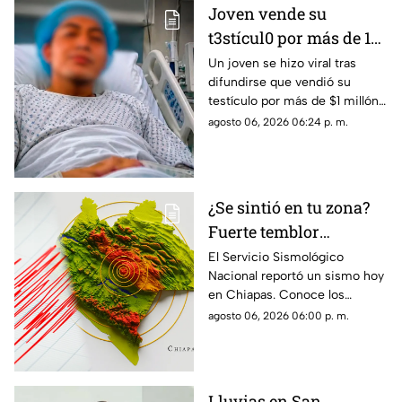
Joven vende su
t3stícul0 por más de 1
millón de pesos: ¿Es
Un joven se hizo viral tras
difundirse que vendió su
real o es IA la foto en
testículo por más de $1 millón
redes sociales?
de pesos. ¿Qué tan real es
agosto 06, 2026 06:24 p. m.
este caso?
¿Se sintió en tu zona?
Fuerte temblor
sorprende a habitantes
El Servicio Sismológico
Nacional reportó un sismo hoy
de Mapastepec,
en Chiapas. Conoce los
Chiapas
detalles del movimiento
agosto 06, 2026 06:00 p. m.
telúrico registrado este jueves.
Lluvias en San