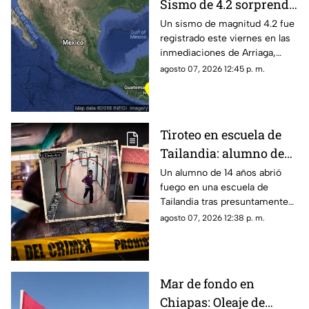
Sismo de 4.2 sorprende
a Arriaga este viernes 7
Un sismo de magnitud 4.2 fue
registrado este viernes en las
de agosto
inmediaciones de Arriaga,
Chiapas, de acuerdo con el
agosto 07, 2026 12:45 p. m.
reporte sísmico.
Tiroteo en escuela de
Tailandia: alumno de
14 años mata a cinco
Un alumno de 14 años abrió
fuego en una escuela de
profesores, a sus
Tailandia tras presuntamente
abuelos y deja decenas
matar a sus abuelos. El ataque
agosto 07, 2026 12:38 p. m.
de heridos
dejó siete víctimas mortales y
decenas de heridos.
Mar de fondo en
Chiapas: Oleaje de