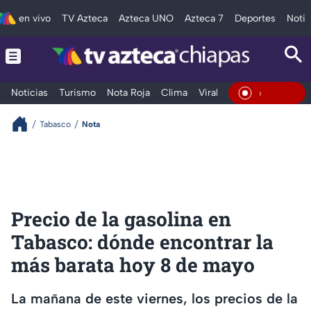
en vivo
TV Azteca
Azteca UNO
Azteca 7
Deportes
Notic
Noticias
Turismo
Nota Roja
Clima
Viral y Tendencia
Taba
En Vivo
Tabasco
Nota
Precio de la gasolina en
Tabasco: dónde encontrar la
más barata hoy 8 de mayo
La mañana de este viernes, los precios de la