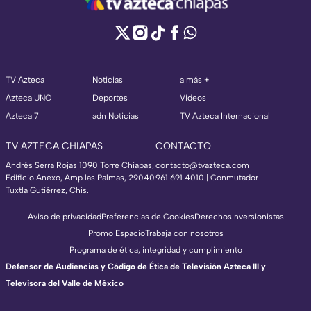
TV Azteca
Noticias
a más +
Azteca UNO
Deportes
Videos
Azteca 7
adn Noticias
TV Azteca Internacional
TV AZTECA CHIAPAS
CONTACTO
Andrés Serra Rojas 1090 Torre Chiapas,
contacto@tvazteca.com
Edificio Anexo, Amp las Palmas, 29040
961 691 4010 | Conmutador
Tuxtla Gutiérrez, Chis.
Aviso de privacidad
Preferencias de Cookies
Derechos
Inversionistas
Promo Espacio
Trabaja con nosotros
Programa de ética, integridad y cumplimiento
Defensor de Audiencias y Código de Ética de Televisión Azteca III y
Televisora del Valle de México