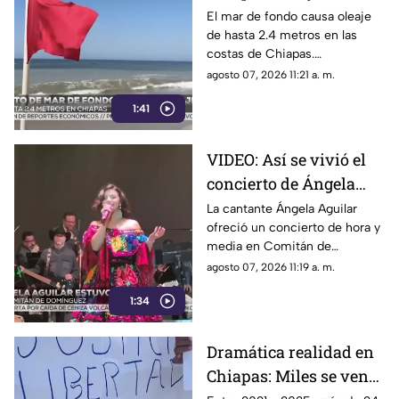
hasta 2.4 metros alerta
El mar de fondo causa oleaje
de hasta 2.4 metros en las
a las costas del estado
costas de Chiapas.
Autoridades reportan 9
agosto 07, 2026 11:21 a. m.
rescates acuáticos entre julio
1:41
y agosto e instan a extremar
precauciones.
VIDEO: Así se vivió el
concierto de Ángela
Aguilar en Comitán de
La cantante Ángela Aguilar
ofreció un concierto de hora y
Domínguez, Chiapas
media en Comitán de
Domínguez, donde sorprendió
agosto 07, 2026 11:19 a. m.
al público al portar un
1:34
tradicional vestido chiapaneco.
Dramática realidad en
Chiapas: Miles se ven