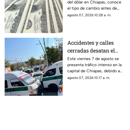
urbanas.
del dólar en Chiapas, conoce
2026
el tipo de cambio antes de
comprar o vender divisas
agosto 07, 2026 10:28 a. m.
estadounidenses.
Accidentes y calles
cerradas desatan el
tráfico en Tuxtla
Este viernes 7 de agosto se
presenta tráfico intenso en la
Gutiérrez este viernes
capital de Chiapas, debido a
accidentes, calles cerradas y
agosto 07, 2026 10:17 a. m.
afectaciones de tránsito.