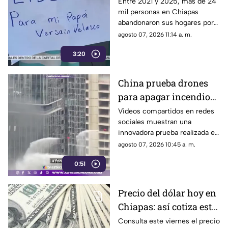
obligados a huir de sus
Entre 2021 y 2025, más de 24
mil personas en Chiapas
comunidades por la
abandonaron sus hogares por
violencia
la violencia. El Centro de
agosto 07, 2026 11:14 a. m.
Derechos Humanos Frayba
3:20
documenta esta grave crisis.
China prueba drones
para apagar incendios
en rascacielos y
Videos compartidos en redes
sociales muestran una
revoluciona la atención
innovadora prueba realizada en
de emergencias
China, donde drones
agosto 07, 2026 10:45 a. m.
equipados con cámaras
0:51
térmicas y sistemas de alta
presión fueron utilizados para
combatir incendios en
Precio del dólar hoy en
rascacielos, una tecnología
Chiapas: así cotiza este
que podría transformar la
respuesta a emergencias
viernes 7 de agosto de
Consulta este viernes el precio