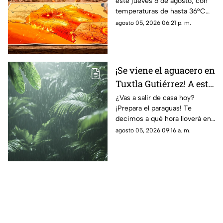
este jueves 6 de agosto, con
hasta 36°C este jueves
temperaturas de hasta 36°C
en algunos municipios y
agosto 05, 2026 06:21 p. m.
ambiente muy caluroso.
¡Se viene el aguacero en
Tuxtla Gutiérrez! A esta
HORA habrá LLUVIAS
¿Vas a salir de casa hoy?
¡Prepara el paraguas! Te
intensas hoy 5 de
decimos a qué hora lloverá en
agosto
Tuxtla Gutiérrez, según el
agosto 05, 2026 09:16 a. m.
pronóstico de Conagua y
Protección Civil.