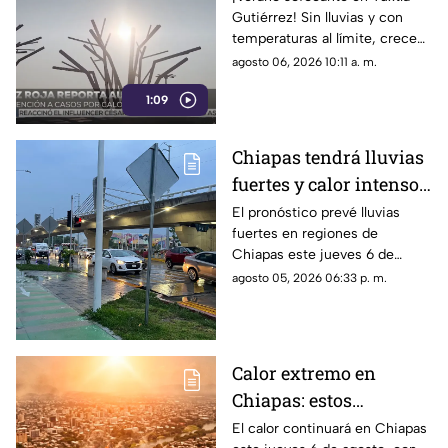
Gutiérrez! Sin lluvias y con
emergencias por
temperaturas al límite, crecen
deshidratación severa
los padecimientos por calor,
agosto 06, 2026 10:11 a. m.
hasta 20 casos de
1:09
deshidratación por altas
temperaturas.
Chiapas tendrá lluvias
fuertes y calor intenso
este jueves 6 de agosto
El pronóstico prevé lluvias
fuertes en regiones de
Chiapas este jueves 6 de
agosto, mientras el ambiente
agosto 05, 2026 06:33 p. m.
continuará caluroso en gran
parte del estado.
Calor extremo en
Chiapas: estos
municipios alcanzarán
El calor continuará en Chiapas