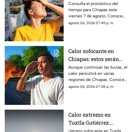
el clima este viernes 7
Consulta el pronóstico del
tiempo para Chiapas este
de agosto en Chiapas
viernes 7 de agosto. Conoce
las regiones con probabilidad
agosto 06, 2026 07:45 p. m.
de lluvias y las zonas donde
predominará el ambiente
caluroso.
Calor sofocante en
Chiapas: estos serán
los municipios con las
Aunque continúan las lluvias, el
calor persistirá en varias
temperaturas más altas
regiones de Chiapas. Conoce
este viernes 7 de agosto
cuáles serán los municipios
agosto 06, 2026 07:28 p. m.
con las temperaturas más
altas.
Calor extremo en
Tuxtla Gutiérrez:
Aumentan las
¡Verano sofocante en Tuxtla