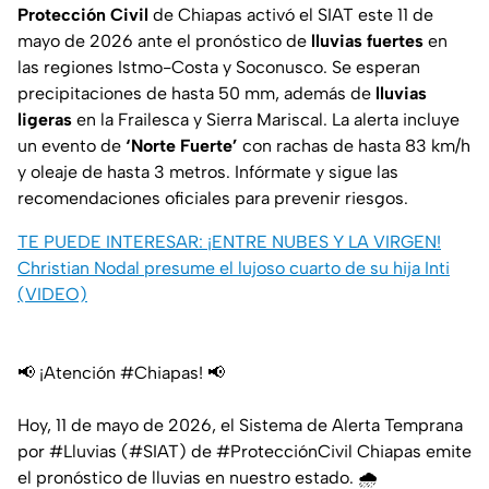
Protección Civil
de Chiapas activó el SIAT este 11 de
mayo de 2026 ante el pronóstico de
lluvias fuertes
en
las regiones Istmo-Costa y Soconusco. Se esperan
precipitaciones de hasta 50 mm, además de
lluvias
ligeras
en la Frailesca y Sierra Mariscal. La alerta incluye
un evento de
‘Norte Fuerte’
con rachas de hasta 83 km/h
y oleaje de hasta 3 metros. Infórmate y sigue las
recomendaciones oficiales para prevenir riesgos.
TE PUEDE INTERESAR:
¡ENTRE NUBES Y LA VIRGEN!
Christian Nodal presume el lujoso cuarto de su hija Inti
(VIDEO)
📢 ¡Atención
#Chiapas
! 📢
Hoy, 11 de mayo de 2026, el Sistema de Alerta Temprana
por
#Lluvias
(
#SIAT
) de
#ProtecciónCivil
Chiapas emite
el pronóstico de lluvias en nuestro estado. 🌧