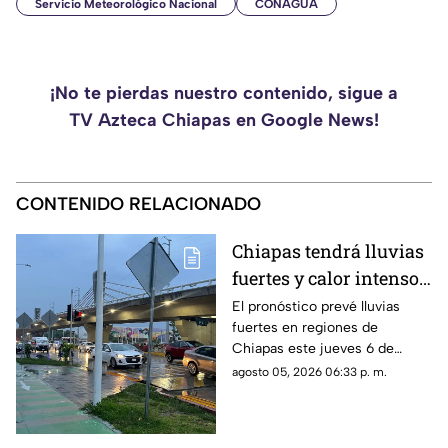
Servicio Meteorológico Nacional
CONAGUA
¡No te pierdas nuestro contenido, sigue a
TV Azteca Chiapas en Google News!
CONTENIDO RELACIONADO
Chiapas tendrá lluvias
fuertes y calor intenso
este jueves 6 de agosto
El pronóstico prevé lluvias
fuertes en regiones de
Chiapas este jueves 6 de
agosto, mientras el ambiente
agosto 05, 2026 06:33 p. m.
continuará caluroso en gran
parte del estado.