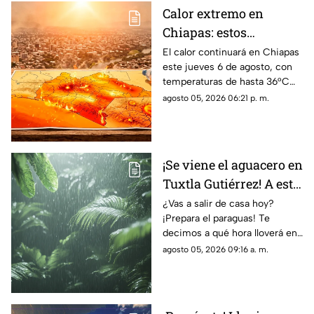
Calor extremo en
Chiapas: estos
municipios alcanzarán
El calor continuará en Chiapas
este jueves 6 de agosto, con
hasta 36°C este jueves
temperaturas de hasta 36°C
en algunos municipios y
agosto 05, 2026 06:21 p. m.
ambiente muy caluroso.
¡Se viene el aguacero en
Tuxtla Gutiérrez! A esta
HORA habrá LLUVIAS
¿Vas a salir de casa hoy?
¡Prepara el paraguas! Te
intensas hoy 5 de
decimos a qué hora lloverá en
agosto
Tuxtla Gutiérrez, según el
agosto 05, 2026 09:16 a. m.
pronóstico de Conagua y
Protección Civil.