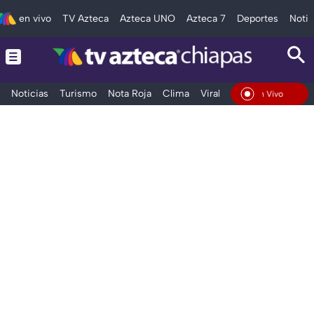
en vivo
TV Azteca
Azteca UNO
Azteca 7
Deportes
Notic
Noticias
Turismo
Nota Roja
Clima
Viral y Tendencia
Taba
En Vivo