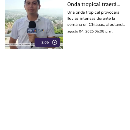
Onda tropical traerá
lluvias intensas a
Una onda tropical provocará
lluvias intensas durante la
Chiapas la primer
semana en Chiapas, afectando
semana de agosto
principalmente al Soconusco e
agosto 04, 2026 06:08 p. m.
Istmo-Costa. El SMN pide
2:06
extremar precauciones.