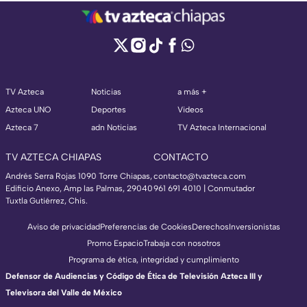
TV Azteca
Noticias
a más +
Azteca UNO
Deportes
Videos
Azteca 7
adn Noticias
TV Azteca Internacional
TV AZTECA CHIAPAS
CONTACTO
Andrés Serra Rojas 1090 Torre Chiapas,
contacto@tvazteca.com
Edificio Anexo, Amp las Palmas, 29040
961 691 4010 | Conmutador
Tuxtla Gutiérrez, Chis.
Aviso de privacidad
Preferencias de Cookies
Derechos
Inversionistas
Promo Espacio
Trabaja con nosotros
Programa de ética, integridad y cumplimiento
Defensor de Audiencias y Código de Ética de Televisión Azteca III y
Televisora del Valle de México