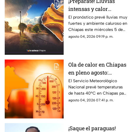
¡Prepárate! Lluvias
intensas y calor
marcarán el clima en
El pronóstico prevé lluvias muy
fuertes y ambiente caluroso en
Chiapas este miércoles
Chiapas este miércoles 5 de
agosto por el paso de la onda
agosto 04, 2026 09:19 p. m.
tropical 24.
Ola de calor en Chiapas
en pleno agosto:
temperaturas más altas
El Servicio Meteorológico
Nacional prevé temperaturas
este miércoles
de hasta 40°C en Chiapas para
este miércoles 5 de agosto.
agosto 04, 2026 07:41 p. m.
Autoridades emiten
recomendaciones por el calor.
¡Saque el paraguas!