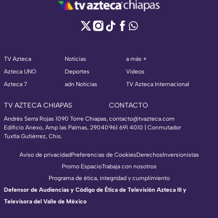
TV Azteca
Noticias
a más +
Azteca UNO
Deportes
Videos
Azteca 7
adn Noticias
TV Azteca Internacional
TV AZTECA CHIAPAS
CONTACTO
Andrés Serra Rojas 1090 Torre Chiapas,
contacto@tvazteca.com
Edificio Anexo, Amp las Palmas, 29040
961 691 4010 | Conmutador
Tuxtla Gutiérrez, Chis.
Aviso de privacidad
Preferencias de Cookies
Derechos
Inversionistas
Promo Espacio
Trabaja con nosotros
Programa de ética, integridad y cumplimiento
Defensor de Audiencias y Código de Ética de Televisión Azteca III y
Televisora del Valle de México