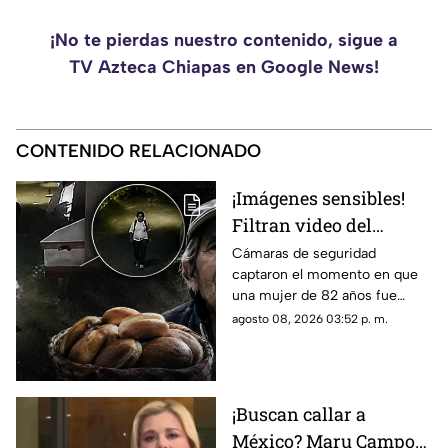
¡No te pierdas nuestro contenido, sigue a
TV Azteca Chiapas en Google News!
CONTENIDO RELACIONADO
¡Imágenes sensibles!
Filtran video del
asesinato de abuelita
Cámaras de seguridad
captaron el momento en que
vendedora de cemitas
una mujer de 82 años fue
en Puebla: le robaron
asesinada al regresar de
agosto 08, 2026 03:52 p. m.
unos pesos
vender cemitas en Chachapa,
Puebla, tras sufrir un asalto.
¡Buscan callar a
México? Maru Campos