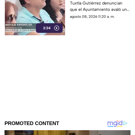
Tuxtla Gutiérrez denuncian
Tuxtla respetar
que el Ayuntamiento avaló un
patronato tradicional
comité externo para organizar
agosto 08, 2026 11:20 a. m.
la tradicional feria, relegando al
2:34
patronato del barrio.