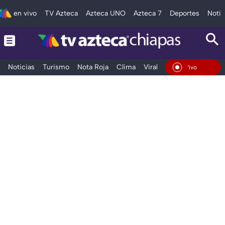
en vivo
TV Azteca
Azteca UNO
Azteca 7
Deportes
Notic
Noticias
Turismo
Nota Roja
Clima
Viral y Tendencia
Taba
En Vivo