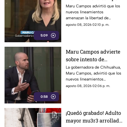
rechaza regulaciones
Maru Campos advirtió que los
nuevos lineamientos
que amenazan la
amenazan la libertad de
libertad de expresión y
expresión al permitir al poder
agosto 08, 2026 02:10 p. m.
sancionan a la prensa
sancionar a la prensa y definir
5:09
qué es información u opinión.
Maru Campos advierte
sobre intento de
censura del Gobierno
La gobernadora de Chihuahua,
Maru Campos, advirtió que los
Federal bajo la nueva
nuevos lineamientos
ley que controla a los
impulsados por el Gobierno
agosto 08, 2026 02:06 p. m.
medios
Federal podrían derivar en
0:58
actos de censura e influir en la
libertad de expresión.
¡Quedó grabado! Adulto
mayor mu3r3 arrollado