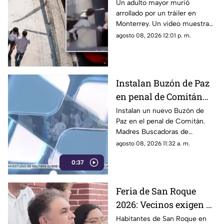
por un tráiler tras ser
Un adulto mayor murió
arrollado por un tráiler en
empujado en
Monterrey. Un video muestra
Monterrey
que momentos antes un joven
agosto 08, 2026 12:01 p. m.
lo habría empujado y ahora
investigan el caso.
Instalan Buzón de Paz
en penal de Comitán
para buscar a personas
Instalan un nuevo Buzón de
Paz en el penal de Comitán.
desaparecidas
Madres Buscadoras de
Chiapas buscan obtener datos
agosto 08, 2026 11:32 a. m.
anónimos de personas
0:37
privadas de la libertad sobre
desaparecidos.
Feria de San Roque
2026: Vecinos exigen al
Ayuntamiento de
Habitantes de San Roque en