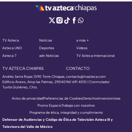
TV Azteca
Noticias
a más +
Azteca UNO
Deportes
Videos
Azteca 7
adn Noticias
TV Azteca Internacional
TV AZTECA CHIAPAS
CONTACTO
Andrés Serra Rojas 1090 Torre Chiapas,
contacto@tvazteca.com
Edificio Anexo, Amp las Palmas, 29040
961 691 4010 | Conmutador
Tuxtla Gutiérrez, Chis.
Aviso de privacidad
Preferencias de Cookies
Derechos
Inversionistas
Promo Espacio
Trabaja con nosotros
Programa de ética, integridad y cumplimiento
Defensor de Audiencias y Código de Ética de Televisión Azteca III y
Televisora del Valle de México