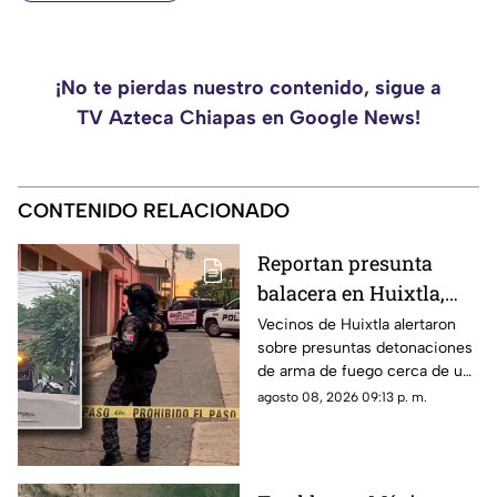
¡No te pierdas nuestro contenido, sigue a
TV Azteca Chiapas en Google News!
CONTENIDO RELACIONADO
Reportan presunta
balacera en Huixtla,
Chiapas: Vecinos
Vecinos de Huixtla alertaron
sobre presuntas detonaciones
alertan por
de arma de fuego cerca de una
detonaciones de fuego
bodega de café. Circulan
agosto 08, 2026 09:13 p. m.
imágenes en redes sociales;
autoridades no han
confirmado.