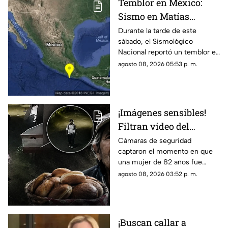
Temblor en México:
Sismo en Matías
Romero, Oaxaca, hoy 8
Durante la tarde de este
sábado, el Sismológico
de agosto de 2026
Nacional reportó un temblor en
México hoy, con epicentro en
agosto 08, 2026 05:53 p. m.
Matías Romero, Oaxaca.
¡Imágenes sensibles!
Filtran video del
asesinato de abuelita
Cámaras de seguridad
captaron el momento en que
vendedora de cemitas
una mujer de 82 años fue
en Puebla: le robaron
asesinada al regresar de
agosto 08, 2026 03:52 p. m.
unos pesos
vender cemitas en Chachapa,
Puebla, tras sufrir un asalto.
¡Buscan callar a