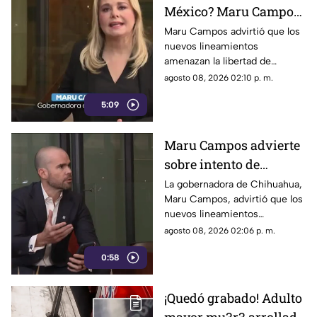
México? Maru Campos
rechaza regulaciones
Maru Campos advirtió que los
nuevos lineamientos
que amenazan la
amenazan la libertad de
libertad de expresión y
expresión al permitir al poder
agosto 08, 2026 02:10 p. m.
sancionan a la prensa
sancionar a la prensa y definir
5:09
qué es información u opinión.
Maru Campos advierte
sobre intento de
censura del Gobierno
La gobernadora de Chihuahua,
Maru Campos, advirtió que los
Federal bajo la nueva
nuevos lineamientos
ley que controla a los
impulsados por el Gobierno
agosto 08, 2026 02:06 p. m.
medios
Federal podrían derivar en
0:58
actos de censura e influir en la
libertad de expresión.
¡Quedó grabado! Adulto