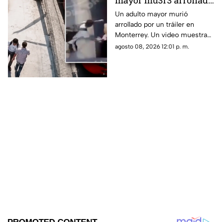
mayor mu3r3 arrollado
por un tráiler tras ser
Un adulto mayor murió
arrollado por un tráiler en
empujado en
Monterrey. Un video muestra
Monterrey
que momentos antes un joven
agosto 08, 2026 12:01 p. m.
lo habría empujado y ahora
investigan el caso.