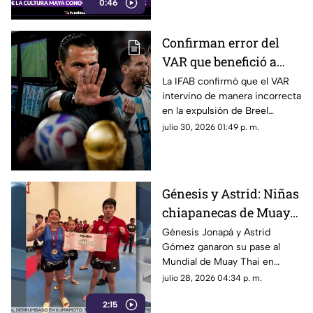
0:46
mostramos a continuación
Confirman error del
VAR que benefició a
Argentina: IFAB aclara
La IFAB confirmó que el VAR
intervino de manera incorrecta
la faltas y tarjetas
en la expulsión de Breel
marcadas en la Copa
Embolo durante el partido
julio 30, 2026 01:49 p. m.
Mundial de la FIFA
entre Argentina y Suiza en el
2026™
Mundial 2026.
Génesis y Astrid: Niñas
chiapanecas de Muay
Thai buscan apoyo
Génesis Jonapá y Astrid
Gómez ganaron su pase al
para representar a
Mundial de Muay Thai en
México en Grecia
Grecia; buscan patrocinadores
julio 28, 2026 04:34 p. m.
para cubrir los costos de su
2:15
viaje.