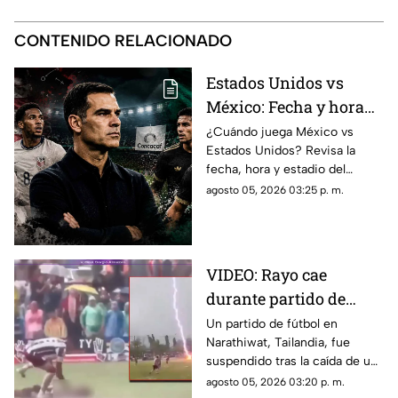
CONTENIDO RELACIONADO
Estados Unidos vs
México: Fecha y hora
confirmada del primer
¿Cuándo juega México vs
Estados Unidos? Revisa la
Clásico de la Concacaf
fecha, hora y estadio del
de Rafael Márquez
primer Clásico de la Concacaf
agosto 05, 2026 03:25 p. m.
de Rafael Márquez al frente de
la Selección Mexicana.
VIDEO: Rayo cae
durante partido de
fútbol en Tailandia y
Un partido de fútbol en
Narathiwat, Tailandia, fue
deja un jugador
suspendido tras la caída de un
fallecido
rayo en la cancha. El suceso
agosto 05, 2026 03:20 p. m.