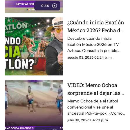
dejó un jugador fallecido y
0:46
varios heridos.
¿Cuándo inicia Exatlón
México 2026? Fecha de
estreno, ATLETAS
Descubre cuándo inicia
Exatlón México 2026 en TV
confirmados y todo
Azteca. Consulta la posible
sobre la nueva
fecha de estreno, horarios,
agosto 03, 2026 02:24 p. m.
temporada
atletas participantes y dónde
ver en vivo la nueva
temporada.
VIDEO: Memo Ochoa
sorprende al dejar las
canchas para jugar al
Memo Ochoa deja el fútbol
convencional y se une al
ancestral Pok-ta-pok
ancestral Pok-ta-pok. ¿Cómo
maya
le fue en esta disciplina
julio 30, 2026 04:20 p. m.
prehispánica? Te lo