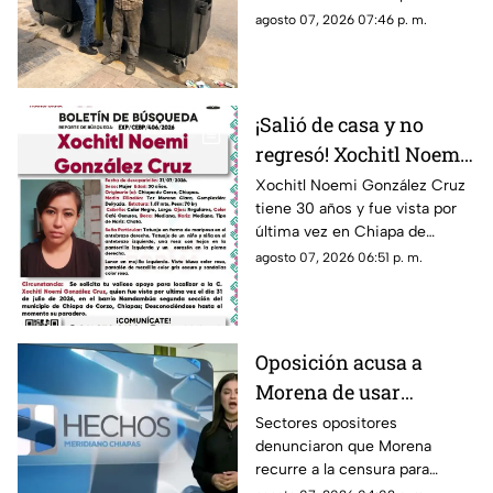
en SCLC
un contenedor un costal que
agosto 07, 2026 07:46 p. m.
contenía un becerro muerto.
¡Salió de casa y no
regresó! Xochitl Noemi
desapareció en Chiapa
Xochitl Noemi González Cruz
tiene 30 años y fue vista por
de Corzo
última vez en Chiapa de
Corzo, Chiapas.
agosto 07, 2026 06:51 p. m.
Oposición acusa a
Morena de usar
censura para ocultar
Sectores opositores
denunciaron que Morena
seńalamientos de
recurre a la censura para
narcopolítica
imponer su versión oficial y