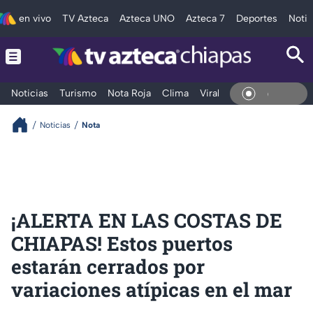
en vivo
TV Azteca
Azteca UNO
Azteca 7
Deportes
Notic
Noticias
Turismo
Nota Roja
Clima
Viral y Tendencia
Taba
En Viv
Noticias
Nota
¡ALERTA EN LAS COSTAS DE
CHIAPAS! Estos puertos
estarán cerrados por
variaciones atípicas en el mar