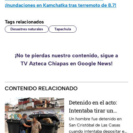
¡Inundaciones en Kamchatka tras terremoto de 8.7!
Tags relacionados
Desastres naturales
Tapachula
¡No te pierdas nuestro contenido, sigue a
TV Azteca Chiapas en Google News!
CONTENIDO RELACIONADO
Detenido en el acto:
Intentaba tirar un
becerro muerto en un
Un hombre fue detenido en
San Cristóbal de Las Casas
contenedor de basura
cuando intentaba depositar en