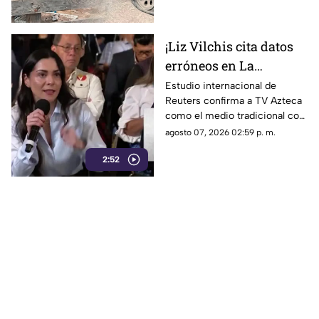
entorno familiar.
¡Liz Vilchis cita datos
erróneos en La
Mañanera: Estudio de
Estudio internacional de
Reuters confirma a TV Azteca
Reuters confirma
como el medio tradicional con
liderazgo de TV Azteca
mayor alcance y credibilidad
agosto 07, 2026 02:59 p. m.
en alcance y
en México, tras
credibilidad
2:52
inconsistencias en La
Mañanera.