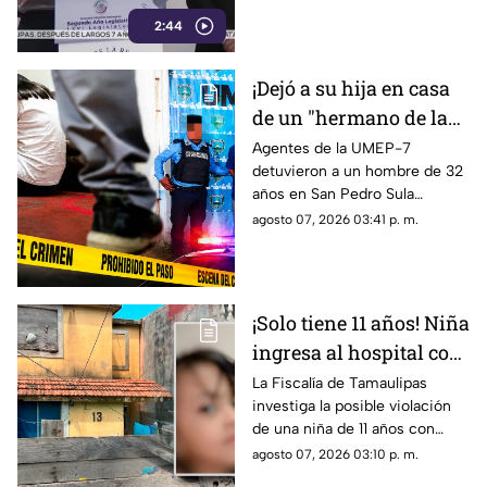
metió a la cárcel a
protegidos, figura legal
Javier Aguirre
2:44
cuestionada por la 4T.
¡Dejó a su hija en casa
de un "hermano de la
iglesia" para jugar con
Agentes de la UMEP-7
detuvieron a un hombre de 32
otros niños y la niña
años en San Pedro Sula
terminó 4bus4d4
acusado de agredir
agosto 07, 2026 03:41 p. m.
sexualmente a una niña de 9
años. El sospechoso fue
remitido al Ministerio Público.
¡Solo tiene 11 años! Niña
ingresa al hospital con
más de 5 meses de
La Fiscalía de Tamaulipas
investiga la posible violación
embarazo: autoridades
de una niña de 11 años con
investigan familiares
cinco meses de embarazo en
agosto 07, 2026 03:10 p. m.
Matamoros, todo apunta al