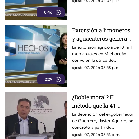
agosto 07, 2026 04:02 p. m.
desestimar señalamientos que
0:46
vinculan a la 4T con la
narcopolítica.
Extorsión a limoneros
y aguacateros genera
pérdidas de 18 mil mdp
La extorsión agrícola de 18 mil
mdp anuales en Michoacán
en Michoacán
derivó en la salida de
inspectores de EE. UU.,
agosto 07, 2026 03:58 p. m.
frenando la exportación de
2:29
aguacate y provocando
severas pérdidas.
¿Doble moral? El
método que la 4T
desacredita para Rocha
La detención del exgobernador
de Guerrero, Javier Aguirre, se
Moya y Enrique
concretó a partir de
Inzunza fue el que
declaraciones de testigos
agosto 07, 2026 03:53 p. m.