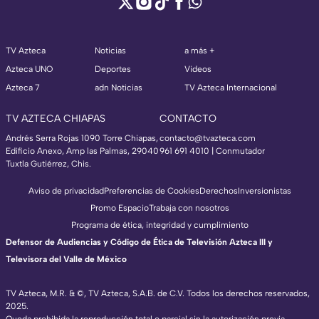
TV Azteca
Noticias
a más +
Azteca UNO
Deportes
Videos
Azteca 7
adn Noticias
TV Azteca Internacional
TV AZTECA CHIAPAS
CONTACTO
Andrés Serra Rojas 1090 Torre Chiapas,
contacto@tvazteca.com
Edificio Anexo, Amp las Palmas, 29040
961 691 4010 | Conmutador
Tuxtla Gutiérrez, Chis.
Aviso de privacidad
Preferencias de Cookies
Derechos
Inversionistas
Promo Espacio
Trabaja con nosotros
Programa de ética, integridad y cumplimiento
Defensor de Audiencias y Código de Ética de Televisión Azteca III y
Televisora del Valle de México
TV Azteca, M.R. & ©, TV Azteca, S.A.B. de C.V. Todos los derechos reservados,
2025.
Queda prohibida la reproducción total o parcial sin la autorización previa,