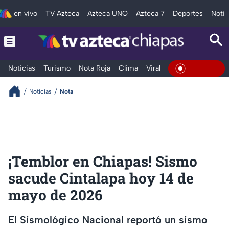
en vivo
TV Azteca
Azteca UNO
Azteca 7
Deportes
Notic
Noticias
Turismo
Nota Roja
Clima
Viral y Tendencia
Taba
En Vivo
Noticias
Nota
¡Temblor en Chiapas! Sismo
sacude Cintalapa hoy 14 de
mayo de 2026
El Sismológico Nacional reportó un sismo