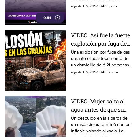
India y Nepal
recolectar madera. Una
agosto 06, 2026 04:21 p. m.
arriesgada práctica habitual en
0:54
la frontera de India y Nepal.
VIDEO: Así fue la fuerte
explosión por fuga de
gas en Cuernavaca: 21
Una explosión por fuga de gas
durante el abastecimiento de
heridos
un domicilio dejó 21 personas
heridas y daños en viviendas y
agosto 06, 2026 04:05 p. m.
vehículos en Cuernavaca.
VIDEO: Mujer salta al
agua antes de que su
inflable vuele al vacío
Un descuido en la alberca de
un rascacielos terminó con un
en un rascacielos
inflable volando al vacío. La