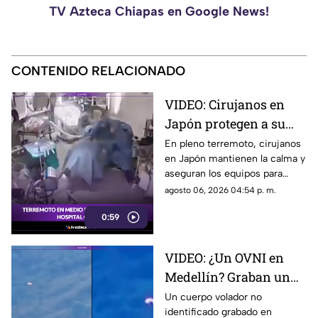
TV Azteca Chiapas en Google News!
CONTENIDO RELACIONADO
VIDEO: Cirujanos en
Japón protegen a su
paciente durante un
En pleno terremoto, cirujanos
en Japón mantienen la calma y
terremoto en la sala de
aseguran los equipos para
operaciones
proteger a su paciente en la
agosto 06, 2026 04:54 p. m.
mesa de operaciones.
0:59
VIDEO: ¿Un OVNI en
Medellín? Graban un
objeto volador sobre las
Un cuerpo volador no
identificado grabado en
montañas