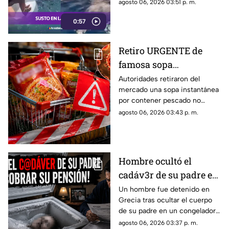
rápida reacción de una mujer
agosto 06, 2026 03:51 p. m.
evitó un accidente.
0:57
Retiro URGENTE de
famosa sopa
instantánea por
Autoridades retiraron del
mercado una sopa instantánea
ingrediente que podría
por contener pescado no
ser mortal
declarado. Revisa lotes
agosto 06, 2026 03:43 p. m.
afectados, la marca del
producto y qué hacer.
Hombre ocultó el
cadáv3r de su padre en
un congelador para
Un hombre fue detenido en
Grecia tras ocultar el cuerpo
cobrar su pensión
de su padre en un congelador
durante años
para seguir cobrando su
agosto 06, 2026 03:37 p. m.