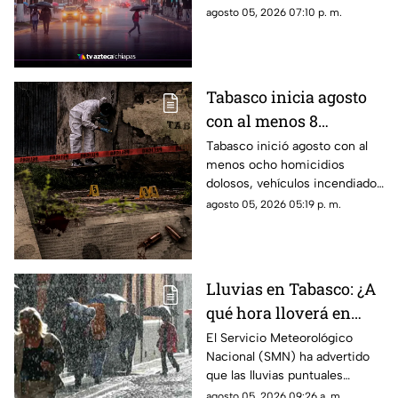
de agosto
jueves 6 de agosto,
agosto 05, 2026 07:10 p. m.
principalmente en la región
oeste del estado, según el
SMN.
Tabasco inicia agosto
con al menos 8
h0m1cidi0s; aumenta la
Tabasco inició agosto con al
menos ocho homicidios
violencia en
dolosos, vehículos incendiados
Villahermosa
en Villahermosa y un aumento
agosto 05, 2026 05:19 p. m.
en la percepción de
inseguridad.
Lluvias en Tabasco: ¿A
qué hora lloverá en
Villahermosa hoy 5 de
El Servicio Meteorológico
Nacional (SMN) ha advertido
agosto de 2026?
que las lluvias puntuales
fuertes podrían ocasionar
agosto 05, 2026 09:26 a. m.