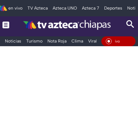
en vivo
TV Azteca
Azteca UNO
Azteca 7
Deportes
Notic
Noticias
Turismo
Nota Roja
Clima
Viral y Tendencia
Taba
En Vivo