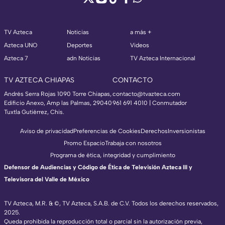
TV Azteca
Noticias
a más +
Azteca UNO
Deportes
Videos
Azteca 7
adn Noticias
TV Azteca Internacional
TV AZTECA CHIAPAS
CONTACTO
Andrés Serra Rojas 1090 Torre Chiapas,
contacto@tvazteca.com
Edificio Anexo, Amp las Palmas, 29040
961 691 4010 | Conmutador
Tuxtla Gutiérrez, Chis.
Aviso de privacidad
Preferencias de Cookies
Derechos
Inversionistas
Promo Espacio
Trabaja con nosotros
Programa de ética, integridad y cumplimiento
Defensor de Audiencias y Código de Ética de Televisión Azteca III y
Televisora del Valle de México
TV Azteca, M.R. & ©, TV Azteca, S.A.B. de C.V. Todos los derechos reservados,
2025.
Queda prohibida la reproducción total o parcial sin la autorización previa,