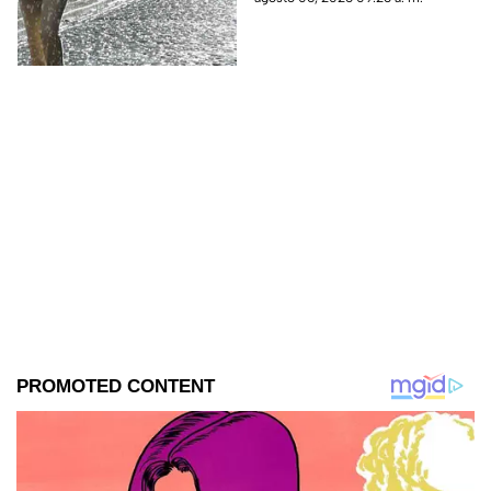
encharcamientos,
inundaciones y deslaves en
Tabasco.