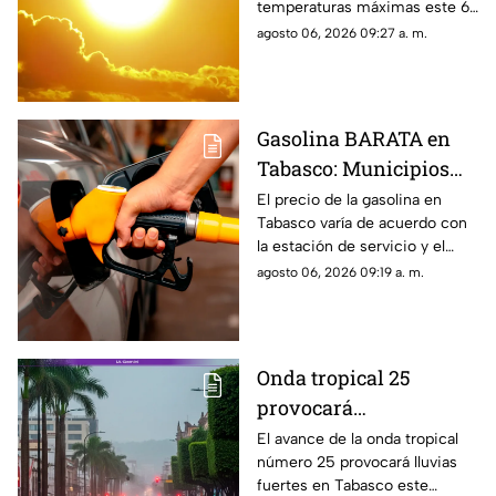
temperaturas máximas este 6
de agosto de 2026. Conoce la
agosto 06, 2026 09:27 a. m.
lista completa y cuántos
grados marcará el termómetro.
Gasolina BARATA en
Tabasco: Municipios
con los precio más
El precio de la gasolina en
Tabasco varía de acuerdo con
bajos hoy 6 de agosto
la estación de servicio y el
municipio. Te compartimos un
agosto 06, 2026 09:19 a. m.
reporte actualizado hoy 6 de
agosto de 2026.
Onda tropical 25
provocará
precipitaciones en
El avance de la onda tropical
número 25 provocará lluvias
Tabasco este jueves 6
fuertes en Tabasco este