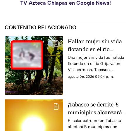
TV Azteca Chiapas en Google News!
CONTENIDO RELACIONADO
Hallan mujer sin vida
flotando en el río
Grijalva, Villahermosa
Una mujer sin vida fue hallada
flotando en el río Grijalva en
Villahermosa, Tabasco.
Conoce los detalles que se
agosto 06, 2026 05:04 p. m.
saben al momento sobre su
causa de muerte.
¡Tabasco se derrite! 5
municipios alcanzarán
temperaturas extremas
El calor extremo en Tabasco
afectará 5 municipios con
hoy jueves