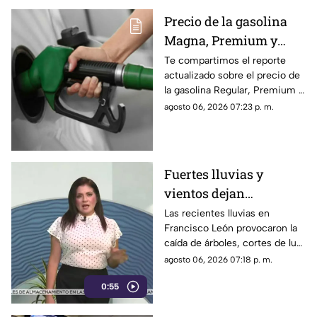
Precio de la gasolina
Magna, Premium y
Diésel en Chiapas:
Te compartimos el reporte
actualizado sobre el precio de
costo por municipio
la gasolina Regular, Premium y
este viernes 7 de agosto
Diésel en las estaciones de
agosto 06, 2026 07:23 p. m.
servicio de Chiapas para este
cierre de semana.
Fuertes lluvias y
vientos dejan
viviendas dañadas en
Las recientes lluvias en
Francisco León provocaron la
Francisco León,
caída de árboles, cortes de luz
Chiapas
y daños en casas de la
agosto 06, 2026 07:18 p. m.
comunidad El Naranjo.
0:55
Protección Civil ya auxilia.