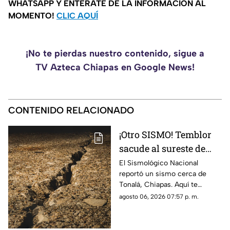
WHATSAPP Y ENTÉRATE DE LA INFORMACIÓN AL
MOMENTO!
CLIC AQUÍ
¡No te pierdas nuestro contenido, sigue a
TV Azteca Chiapas en Google News!
CONTENIDO RELACIONADO
¡Otro SISMO! Temblor
sacude al sureste de
México HOY: epicentro
El Sismológico Nacional
reportó un sismo cerca de
y magnitud
Tonalá, Chiapas. Aquí te
contamos todos los detalles
agosto 06, 2026 07:57 p. m.
del movimiento telúrico de
hoy 6 de agosto de 2026.