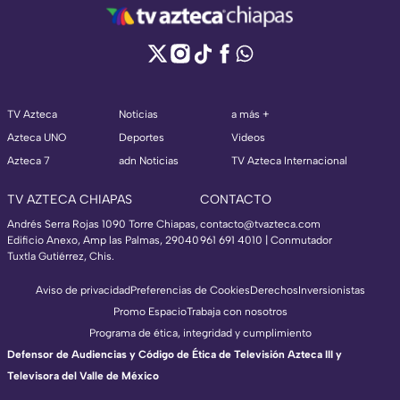
TV Azteca
Noticias
a más +
Azteca UNO
Deportes
Videos
Azteca 7
adn Noticias
TV Azteca Internacional
TV AZTECA CHIAPAS
CONTACTO
Andrés Serra Rojas 1090 Torre Chiapas,
contacto@tvazteca.com
Edificio Anexo, Amp las Palmas, 29040
961 691 4010 | Conmutador
Tuxtla Gutiérrez, Chis.
Aviso de privacidad
Preferencias de Cookies
Derechos
Inversionistas
Promo Espacio
Trabaja con nosotros
Programa de ética, integridad y cumplimiento
Defensor de Audiencias y Código de Ética de Televisión Azteca III y
Televisora del Valle de México