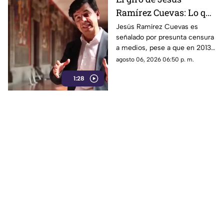
Ramírez Cuevas: Lo que
decía sobre la censura
Jesús Ramírez Cuevas es
señalado por presunta censura
en 2013 y de qué lo
a medios, pese a que en 2013
acusan hoy
criticaba el uso de la
agosto 06, 2026 06:50 p. m.
publicidad oficial para
1:28
condicionar la libertad de
prensa.