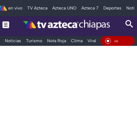
en vivo
TV Azteca
Azteca UNO
Azteca 7
Deportes
Notic
Noticias
Turismo
Nota Roja
Clima
Viral y Tendencia
Taba
En Vivo