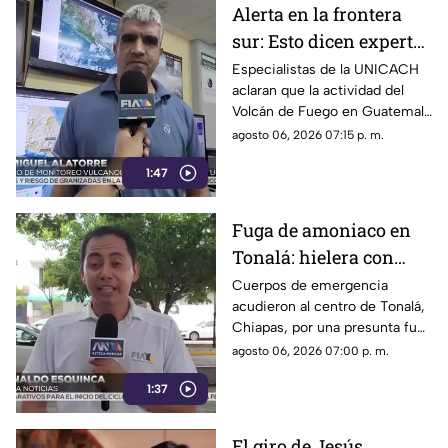
Alerta en la frontera
sur: Esto dicen expertos
sobre el Volcán de
Especialistas de la UNICACH
aclaran que la actividad del
Fuego y la ceniza en
Volcán de Fuego en Guatemala
Chiapas
no representa peligro para
agosto 06, 2026 07:15 p. m.
Chiapas ni reactiva a los
1:47
volcanes Tacaná o El Chichón.
Fuga de amoniaco en
Tonalá: hielera con
material peligroso
Cuerpos de emergencia
acudieron al centro de Tonalá,
genera movilización de
Chiapas, por una presunta fuga
emergencia
de amoniaco en una hielería.
agosto 06, 2026 07:00 p. m.
Vialidades fueron cerradas de
1:37
forma preventiva.
El giro de Jesús