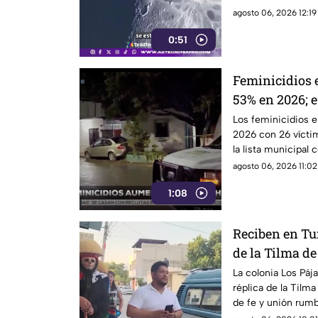
agosto 06, 2026 12:19
0:51
Feminicidios
53% en 2026; 
con la mayorí
Los feminicidios 
2026 con 26 víctim
la lista municipal 
FGE.
agosto 06, 2026 11:02
1:08
Reciben en Tux
de la Tilma d
los 500 años d
La colonia Los Pája
réplica de la Tilm
guadalupana
de fe y unión rumb
guadalupano.