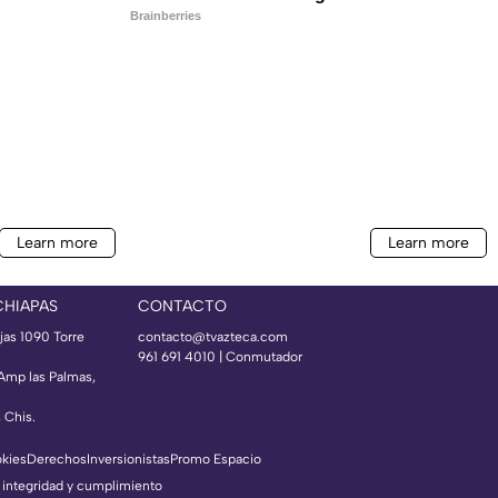
CHIAPAS
CONTACTO
jas 1090 Torre
contacto@tvazteca.com
961 691 4010 | Conmutador
 Amp las Palmas,
, Chis.
okies
Derechos
Inversionistas
Promo Espacio
 integridad y cumplimiento