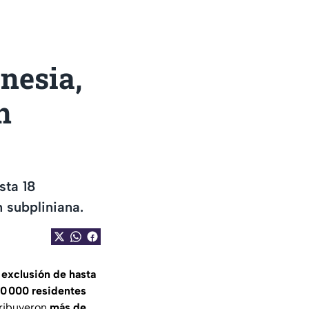
nesia,
n
sta 18
n subpliniana.
 exclusión de hasta
10 000 residentes
tribuyeron
más de