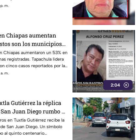
 p. m.
 en Chiapas aumentan
estos son los municipios
a de casos
en Chiapas aumentaron un 53% en
as registradas. Tapachula lidera
con cinco casos reportados por la
 a. m.
2:04
tla Gutiérrez la réplica
e San Juan Diego rumbo a
e las apariciones
ros en Tuxtla Gutiérrez recibe la
a de San Juan Diego. Un símbolo
s
o al quinto centenario