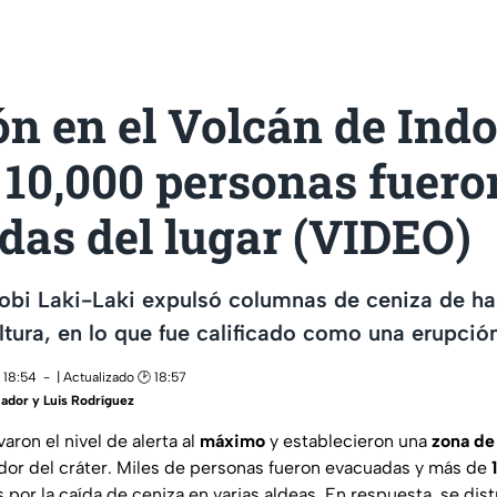
n en el Volcán de Indo
 10,000 personas fuero
das del lugar (VIDEO)
obi Laki-Laki expulsó columnas de ceniza de ha
ltura, en lo que fue calificado como una erupció
 18:54
| Actualizado 🕑 18:57
ador y Luis Rodríguez
aron el nivel de alerta al
máximo
y establecieron una
zona de
dor del cráter. Miles de personas fueron evacuadas y más de
 por la caída de ceniza en varias aldeas. En respuesta, se dis