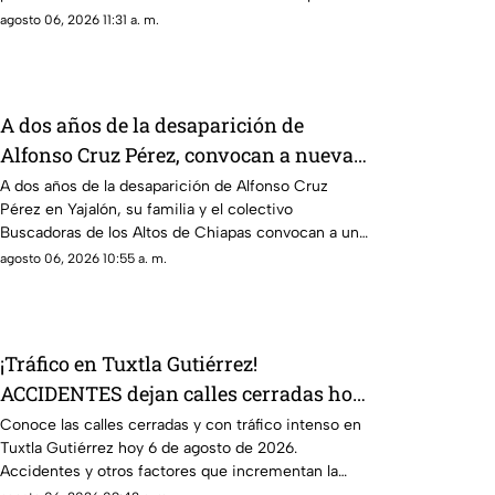
de los 43 normalistas de Ayotzinapa.
agosto 06, 2026 11:31 a. m.
A dos años de la desaparición de
Alfonso Cruz Pérez, convocan a nueva
jornada de búsqueda en Yajalón
A dos años de la desaparición de Alfonso Cruz
Pérez en Yajalón, su familia y el colectivo
Buscadoras de los Altos de Chiapas convocan a una
nueva jornada de búsqueda.
agosto 06, 2026 10:55 a. m.
¡Tráfico en Tuxtla Gutiérrez!
ACCIDENTES dejan calles cerradas hoy
6 de agosto
Conoce las calles cerradas y con tráfico intenso en
Tuxtla Gutiérrez hoy 6 de agosto de 2026.
Accidentes y otros factores que incrementan la
congestión vial.