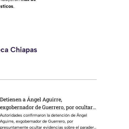
sticos
.
eca Chiapas
Detienen a Ángel Aguirre,
exgobernador de Guerrero, por ocultar
evidencia del caso Ayotzinapa
Autoridades confirmaron la detención de Ángel
Aguirre, exgobernador de Guerrero, por
presuntamente ocultar evidencias sobre el paradero