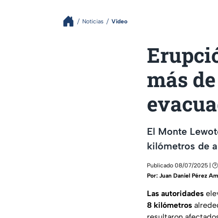
Noticias
Video
Erupció
más de
evacua
El Monte Lewot
kilómetros de a
Publicado 08/07/2025 | 🕑
Por:
Juan Daniel Pérez Am
Las autoridades
elev
8 kilómetros
alrede
resultaron afectados