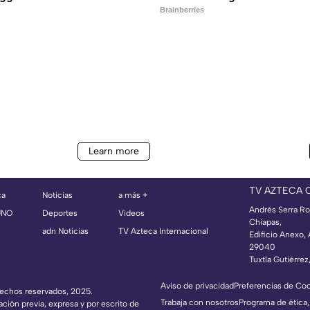
TV AZTECA 
ca
Noticias
a más +
Andrés Serra Ro
UNO
Deportes
Videos
Chiapas,
adn Noticias
TV Azteca Internacional
Edificio Anexo,
29040
Tuxtla Gutiérrez
Aviso de privacidad
Preferencias de Co
erechos reservados, 2025.
Trabaja con nosotros
Programa de ética,
ación previa, expresa y por escrito de