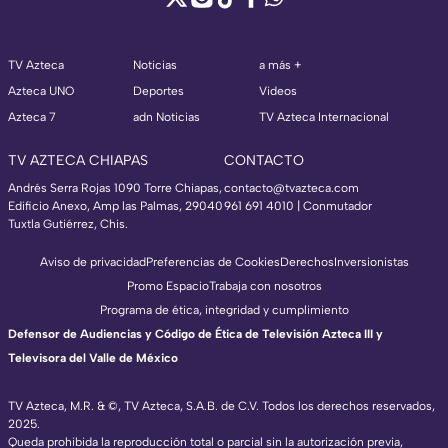
TV Azteca
Noticias
a más +
Azteca UNO
Deportes
Videos
Azteca 7
adn Noticias
TV Azteca Internacional
TV AZTECA CHIAPAS
CONTACTO
Andrés Serra Rojas 1090 Torre Chiapas,
contacto@tvazteca.com
Edificio Anexo, Amp las Palmas, 29040
961 691 4010 | Conmutador
Tuxtla Gutiérrez, Chis.
Aviso de privacidad
Preferencias de Cookies
Derechos
Inversionistas
Promo Espacio
Trabaja con nosotros
Programa de ética, integridad y cumplimiento
Defensor de Audiencias y Código de Ética de Televisión Azteca III y
Televisora del Valle de México
TV Azteca, M.R. & ©, TV Azteca, S.A.B. de C.V. Todos los derechos reservados,
2025.
Queda prohibida la reproducción total o parcial sin la autorización previa,