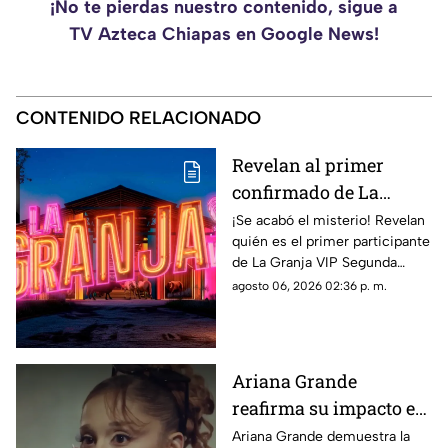
¡No te pierdas nuestro contenido, sigue a
TV Azteca Chiapas en Google News!
CONTENIDO RELACIONADO
Revelan al primer
confirmado de La
Granja VIP 2: Un
¡Se acabó el misterio! Revelan
quién es el primer participante
famoso cazafantasmas
de La Granja VIP Segunda
llega al reality
Temporada. Entérate de la
agosto 06, 2026 02:36 p. m.
fecha de estreno y de qué
famoso se trata.
Ariana Grande
reafirma su impacto en
el pop global pese a las
Ariana Grande demuestra la