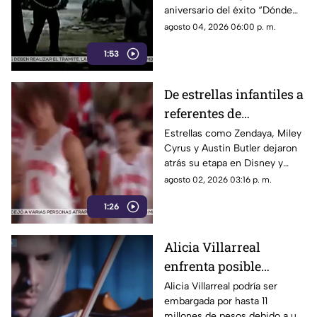
aniversario del éxito “Dónde
están”. Alessandra Rosaldo y
agosto 04, 2026 06:00 p. m.
Chacho Gaytán celebrarán a lo
1:53
grande con una nueva gira.
De estrellas infantiles a
referentes de
Hollywood: La
Estrellas como Zendaya, Miley
Cyrus y Austin Butler dejaron
transformación de
atrás su etapa en Disney y
Zendaya, Miley y
Nickelodeon para convertirse
agosto 02, 2026 03:16 p. m.
Austin Butler
en referentes del cine y la
1:26
música.
Alicia Villarreal
enfrenta posible
embargo millonario
Alicia Villarreal podría ser
embargada por hasta 11
por demanda de
millones de pesos debido a un