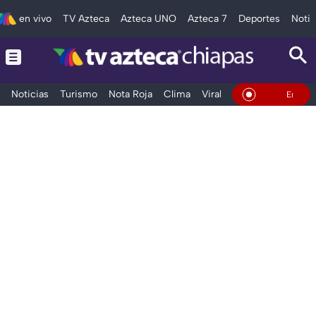
en vivo
TV Azteca
Azteca UNO
Azteca 7
Deportes
Notic
Noticias
Turismo
Nota Roja
Clima
Viral y Tendencia
Taba
En Vivo