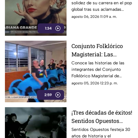
solidez de su carrera en el pop
críticas y su
global tras sus aclamadas
alejamiento de los
nominaciones por Wicked y
agosto 06, 2026 11:09 a. m.
escenarios
pese a las constantes críticas
1:34
en redes sociales.
Conjunto Folklórico
Magisterial: Las
chiapanecas que
Conoce las historias de las
integrantes del Conjunto
desafían el cansancio
Folklórico Magisterial de
para mantener viva su
Chiapas, quienes equilibran la
agosto 05, 2026 12:23 p. m.
pasión por la danza
maternidad, el trabajo y su
2:59
amor por la danza.
¡Tres décadas de éxitos!
Sentidos Opuestos
alista gran gira para
Sentidos Opuestos festeja 30
años de historia y el
celebrar su trayectoria