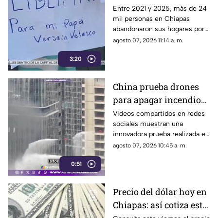
obligados a huir de sus
Entre 2021 y 2025, más de 24
mil personas en Chiapas
comunidades por la
abandonaron sus hogares por
violencia
la violencia. El Centro de
agosto 07, 2026 11:14 a. m.
Derechos Humanos Frayba
3:20
documenta esta grave crisis.
China prueba drones
para apagar incendios
en rascacielos y
Videos compartidos en redes
sociales muestran una
revoluciona la atención
innovadora prueba realizada en
de emergencias
China, donde drones
agosto 07, 2026 10:45 a. m.
equipados con cámaras
0:51
térmicas y sistemas de alta
presión fueron utilizados para
combatir incendios en
Precio del dólar hoy en
rascacielos, una tecnología
Chiapas: así cotiza este
que podría transformar la
respuesta a emergencias