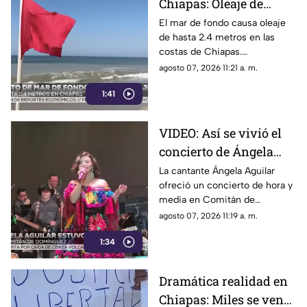
Chiapas: Oleaje de
hasta 2.4 metros alerta
El mar de fondo causa oleaje
de hasta 2.4 metros en las
a las costas del estado
costas de Chiapas.
Autoridades reportan 9
agosto 07, 2026 11:21 a. m.
rescates acuáticos entre julio
1:41
y agosto e instan a extremar
precauciones.
VIDEO: Así se vivió el
concierto de Ángela
Aguilar en Comitán de
La cantante Ángela Aguilar
ofreció un concierto de hora y
Domínguez, Chiapas
media en Comitán de
Domínguez, donde sorprendió
agosto 07, 2026 11:19 a. m.
al público al portar un
1:34
tradicional vestido chiapaneco.
Dramática realidad en
Chiapas: Miles se ven