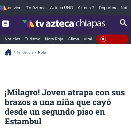
en vivo
TV Azteca
Azteca UNO
Azteca 7
Deportes
Notic
Noticias
Turismo
Nota Roja
Clima
Viral y Tendencia
Taba
En Vivo
Tendencia
Nota
¡Milagro! Joven atrapa con sus
brazos a una niña que cayó
desde un segundo piso en
Estambul