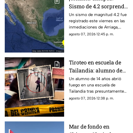
Sismo de 4.2 sorprende
a Arriaga este viernes 7
Un sismo de magnitud 4.2 fue
registrado este viernes en las
de agosto
inmediaciones de Arriaga,
Chiapas, de acuerdo con el
agosto 07, 2026 12:45 p. m.
reporte sísmico.
Tiroteo en escuela de
Tailandia: alumno de
14 años mata a cinco
Un alumno de 14 años abrió
fuego en una escuela de
profesores, a sus
Tailandia tras presuntamente
abuelos y deja decenas
matar a sus abuelos. El ataque
agosto 07, 2026 12:38 p. m.
de heridos
dejó siete víctimas mortales y
decenas de heridos.
Mar de fondo en