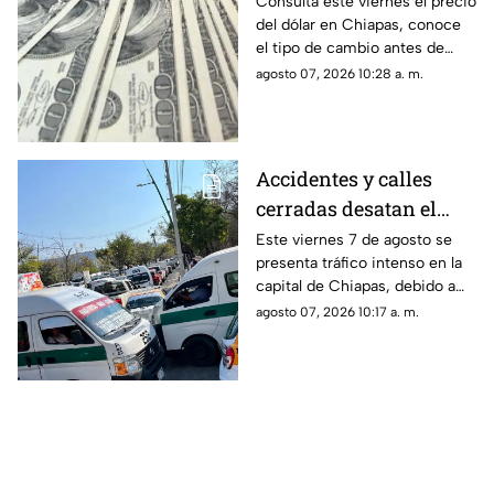
viernes 7 de agosto de
Consulta este viernes el precio
urbanas.
del dólar en Chiapas, conoce
2026
el tipo de cambio antes de
comprar o vender divisas
agosto 07, 2026 10:28 a. m.
estadounidenses.
Accidentes y calles
cerradas desatan el
tráfico en Tuxtla
Este viernes 7 de agosto se
presenta tráfico intenso en la
Gutiérrez este viernes
capital de Chiapas, debido a
accidentes, calles cerradas y
agosto 07, 2026 10:17 a. m.
afectaciones de tránsito.