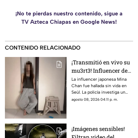
¡No te pierdas nuestro contenido, sigue a
TV Azteca Chiapas en Google News!
CONTENIDO RELACIONADO
¡Transmitió en vivo su
mu3rt3! Influencer de
k-pop Mina Chan
La influencer japonesa Mina
Chan fue hallada sin vida en
estaba en su
Seúl. La policía investiga un
departamento de Seúl
posible suicidio tras una alerta
agosto 08, 2026 04:11 p. m.
emitida durante una
transmisión en vivo.
¡Imágenes sensibles!
Filtran video del