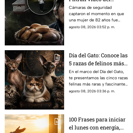
asesinato de abuelita
Cámaras de seguridad
captaron el momento en que
vendedora de cemitas
una mujer de 82 años fue
en Puebla: le robaron
asesinada al regresar de
agosto 08, 2026 03:52 p. m.
unos pesos
vender cemitas en Chachapa,
Puebla, tras sufrir un asalto.
Día del Gato: Conoce las
5 razas de felinos más
raras del mundo
En el marco del Día del Gato,
te presentamos las cinco razas
felinas más raras y fascinantes
del planeta por sus singulares
agosto 08, 2026 03:36 p. m.
características físicas.
100 Frases para iniciar
el lunes con energía,