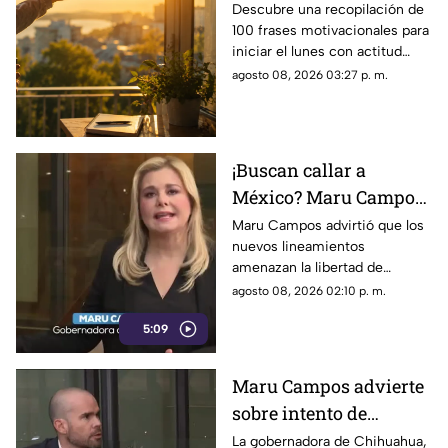
motivación y éxito
Descubre una recopilación de
100 frases motivacionales para
iniciar el lunes con actitud
positiva, superar la rutina y
agosto 08, 2026 03:27 p. m.
enfocar tus metas semanales
con éxito.
¡Buscan callar a
México? Maru Campos
rechaza regulaciones
Maru Campos advirtió que los
nuevos lineamientos
que amenazan la
amenazan la libertad de
libertad de expresión y
expresión al permitir al poder
agosto 08, 2026 02:10 p. m.
sancionan a la prensa
sancionar a la prensa y definir
5:09
qué es información u opinión.
Maru Campos advierte
sobre intento de
censura del Gobierno
La gobernadora de Chihuahua,