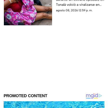
auxiliarla ¿Qué es lo
Tonalá volvió a viralizarse en
que ocurrió?
TikTok, aunque las
agosto 08, 2026 12:59 p. m.
circunstancias del hecho
siguen sin aclararse.