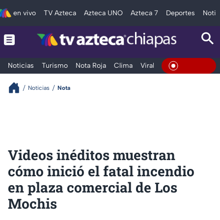
en vivo
TV Azteca
Azteca UNO
Azteca 7
Deportes
Notic
Noticias
Turismo
Nota Roja
Clima
Viral y Tendencia
Taba
En Vivo
Noticias
Nota
Videos inéditos muestran
cómo inició el fatal incendio
en plaza comercial de Los
Mochis