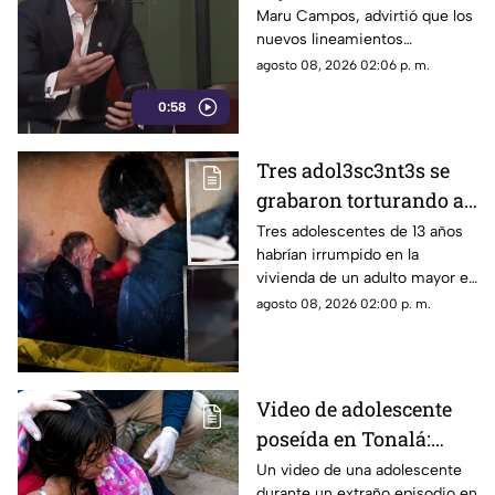
Maru Campos, advirtió que los
Federal bajo la nueva
nuevos lineamientos
ley que controla a los
impulsados por el Gobierno
agosto 08, 2026 02:06 p. m.
medios
Federal podrían derivar en
0:58
actos de censura e influir en la
libertad de expresión.
Tres adol3sc3nt3s se
grabaron torturando a
un adulto mayor en su
Tres adolescentes de 13 años
habrían irrumpido en la
propia casa en Rusia
vivienda de un adulto mayor en
Moscú y grabado la agresión.
agosto 08, 2026 02:00 p. m.
Dos ya fueron detenidos.
Video de adolescente
poseída en Tonalá:
bomberos llegaron
Un video de una adolescente
durante un extraño episodio en