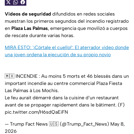
Videos de seguridad
difundidos en redes sociales
muestran los primeros segundos del incendio registrado
en
Plaza Las Palmas
, emergencia que movilizó a cuerpos
de rescate durante varias horas.
MIRA ESTO: '¡Córtale el cuello!': El aterrador video donde
una joven ordena la ejecución de su propio novio
🇲🇽 INCENDIE : Au moins 5 morts et 46 blessés dans un
important incendie au centre commercial Plaza Fiesta
Las Palmas à Los Mochis.
Le feu aurait démarré dans la cuisine d’un restaurant
avant de se propager rapidement dans le bâtiment. (F)
pic.twitter.com/H6sdQaEiFN
— Trump Fact News 🇺🇸 (@Trump_Fact_News)
May 8,
2026