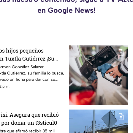
en Google News!
os hijos pequeños
n Tuxtla Gutiérrez ¡Su
ó una ficha de busqueda!
armen González Salazar
tla Gutiérrez, su familia lo busca,
ivado un ficha para dar con su
2 p. m.
isi: Asegura que recibió
 por donar un t3stícul0
re que afirmó recibir 35 mil