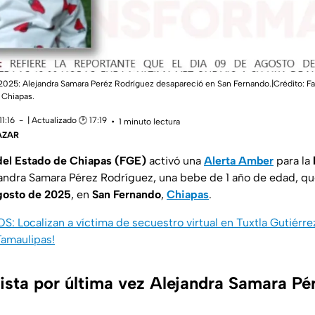
5: Alejandra Samara Peréz Rodríguez desapareció en San Fernando.|Crédito: Fa
 Chiapas.
1:16
| Actualizado 🕑 17:19
1 minuto lectura
ÁZAR
 del Estado de Chiapas (FGE)
activó una
Alerta Amber
para la
andra Samara Pérez Rodríguez, una bebe de 1 año de edad, que
gosto de 2025
, en
San Fernando
,
Chiapas
.
calizan a víctima de secuestro virtual en Tuxtla Gutiérrez
Tamaulipas!
ista por última vez Alejandra Samara Pé