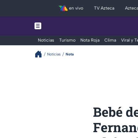
en vivo
TV Azteca
Aztec
Noticias
Turismo
Nota Roja
Clima
Viral y 
Noticias
Nota
Bebé d
Fernand