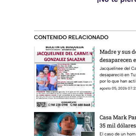
CONTENIDO RELACIONADO
Madre y sus d
desaparecen e
esposo levant
Jacquelinee del C
desapareció en Tux
por lo que han act
paradero.
agosto 05, 2026 07:2
Casa Mark Par
35 mil dólares
El caso de un homb