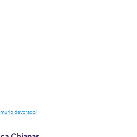
 murió devorado!
eca Chiapas