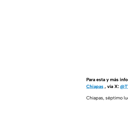
Para esta y más inf
Chiapas
, vía X:
@TV
Chiapas, séptimo lu