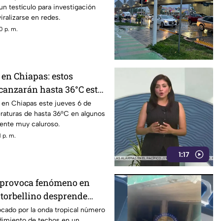
un testículo para investigación
viralizarse en redes.
0 p. m.
 en Chiapas: estos
canzarán hasta 36°C este
á en Chiapas este jueves 6 de
raturas de hasta 36°C en algunos
ente muy caluroso.
 p. m.
1:17
 provoca fenómeno en
 torbellino desprende
les y derriba árboles
ocado por la onda tropical número
imiento de techos en un