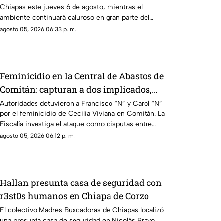
Chiapas este jueves 6 de agosto, mientras el
ambiente continuará caluroso en gran parte del
estado.
agosto 05, 2026 06:33 p. m.
Feminicidio en la Central de Abastos de
Comitán: capturan a dos implicados,
una detención ocurrió en Jalisco
Autoridades detuvieron a Francisco “N” y Carol “N”
por el feminicidio de Cecilia Viviana en Comitán. La
Fiscalía investiga el ataque como disputas entre
locatarios.
agosto 05, 2026 06:12 p. m.
Hallan presunta casa de seguridad con
r3st0s humanos en Chiapa de Corzo
El colectivo Madres Buscadoras de Chiapas localizó
una presunta casa de seguridad en Nicolás Bravo,