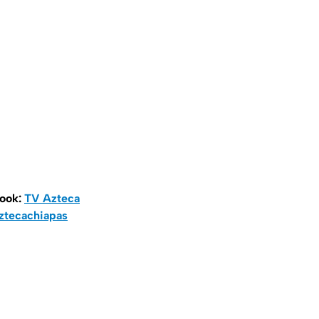
book:
TV Azteca
ztecachiapas