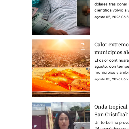
dólares tras donar 
científica volvió a 
agosto 05, 2026 06:5
Calor extremo
municipios al
jueves
El calor continuar
agosto, con tempe
municipios y ambi
agosto 05, 2026 06:21
Onda tropical
San Cristóbal:
techos de loca
Un torbellino prov
24 causó desprend