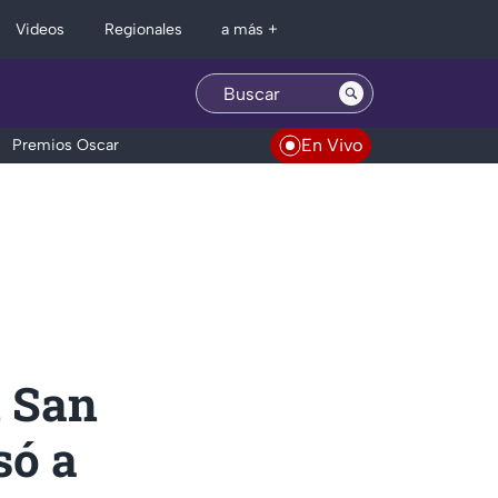
Regionales
Videos
a más +
En Vivo
Premios Oscar
n San
só a