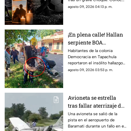
vehicular
los detalles del accidente y las
agosto 09, 2026 04:13 p. m.
reacciones del mundo del
fútbol.
¡En plena calle! Hallan
serpiente BOA
constrictor en
Habitantes de la colonia
Democracia en Tapachula
Tapachula, Chiapas
reportaron el insólito hallazgo
de una boa de gran tamaño en
agosto 09, 2026 03:53 p. m.
plena zona urbana. Conoce lo
sucedido._
Avioneta se estrella
tras fallar aterrizaje de
emergencia en India
Una avioneta se salió de la
pista en el aeropuerto de
(VIDEOS)
Baramati durante un fallo en el