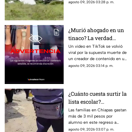
aterrizaje, por lo que terminó
agosto 09, 2026 03:28 p. m.
estrellándose. Conoce los
detalles.
¿Murió ahogado en un
tinaco? La verdad
detrás del VIDEO de
Un video en TikTok se volvió
viral por la supuesta muerte de
influencer haciendo
un creador de contenido en un
reto viral
tinaco de agua, luego de que
agosto 09, 2026 03:14 p. m.
intentara un reto de sumergir
la cabeza.
¿Cuánto cuesta surtir la
lista escolar?
Chiapanecos gastan
Las familias en Chiapas gastan
más de 3 mil pesos por
más de 3 mil pesos por
alumno en este regreso a
alumno
clases. Descubre cómo
agosto 09, 2026 03:07 p. m.