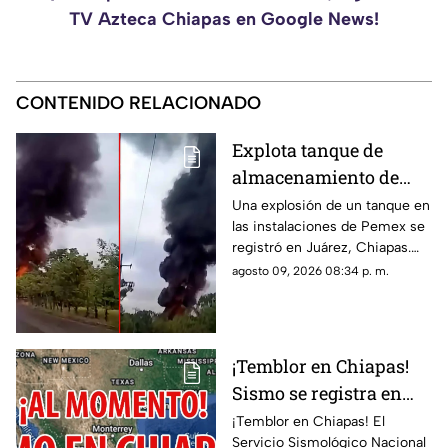
TV Azteca Chiapas en Google News!
CONTENIDO RELACIONADO
Explota tanque de
almacenamiento de
hidrocarburo de Pemex
Una explosión de un tanque en
las instalaciones de Pemex se
en Chiapas
registró en Juárez, Chiapas.
Entérate de los detalles y el
agosto 09, 2026 08:34 p. m.
saldo preliminar del siniestro
aquí.
¡Temblor en Chiapas!
Sismo se registra en
Huixtla HOY: epicentro
¡Temblor en Chiapas! El
Servicio Sismológico Nacional
y magnitud