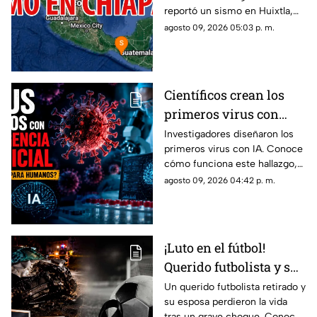
reportó un sismo en Huixtla,
Chiapas. Aquí te contamos
agosto 09, 2026 05:03 p. m.
todos los detalles del
movimiento telúrico.
Científicos crean los
primeros virus con
Inteligencia Artificial
Investigadores diseñaron los
primeros virus con IA. Conoce
(IA); ¿son peligrosos?
cómo funciona este hallazgo,
en qué consiste y si existen
agosto 09, 2026 04:42 p. m.
riesgos de bioseguridad para
los humanos.
¡Luto en el fútbol!
Querido futbolista y su
esposa fallecen en
Un querido futbolista retirado y
su esposa perdieron la vida
fuerte accidente
tras un grave choque. Conoce