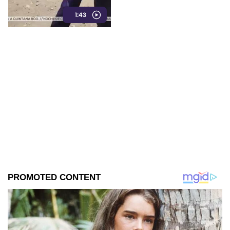
reciclan y sacrifican
1:43
vacaciones para amortiguar el
fuerte golpe.