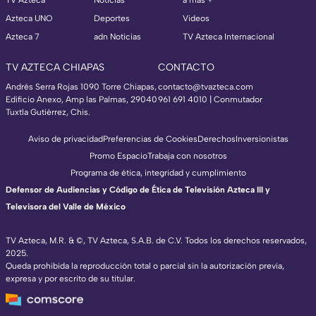
Azteca UNO
Deportes
Videos
Azteca 7
adn Noticias
TV Azteca Internacional
TV AZTECA CHIAPAS
CONTACTO
Andrés Serra Rojas 1090 Torre Chiapas,
contacto@tvazteca.com
Edificio Anexo, Amp las Palmas, 29040
961 691 4010 | Conmutador
Tuxtla Gutiérrez, Chis.
Aviso de privacidad
Preferencias de Cookies
Derechos
Inversionistas
Promo Espacio
Trabaja con nosotros
Programa de ética, integridad y cumplimiento
Defensor de Audiencias y Código de Ética de Televisión Azteca III y
Televisora del Valle de México
TV Azteca, M.R. & ©, TV Azteca, S.A.B. de C.V. Todos los derechos reservados,
2025.
Queda prohibida la reproducción total o parcial sin la autorización previa,
expresa y por escrito de su titular.