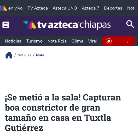
en vivo
TV Azteca
Azteca UNO
Azteca 7
Deportes
Notic
Noticias
Turismo
Nota Roja
Clima
Viral y Tendencia
Taba
En Vivo
Noticias
Nota
¡Se metió a la sala! Capturan
boa constrictor de gran
tamaño en casa en Tuxtla
Gutiérrez