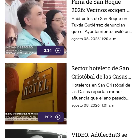
Feria de San Roque
2026: Vecinos exigen al
Ayuntamiento de
Habitantes de San Roque en
Tuxtla Gutiérrez denuncian
Tuxtla respetar
que el Ayuntamiento avaló un
patronato tradicional
comité externo para organizar
agosto 08, 2026 11:20 a. m.
la tradicional feria, relegando al
2:34
patronato del barrio.
Sector hotelero de San
Cristóbal de las Casas
reporta caída en
Hoteleros en San Cristóbal de
las Casas reportan menor
afluencia turística
afluencia que el año pasado
debido a factores económicos,
agosto 08, 2026 11:01 a. m.
lluvias y una intensa
1:09
competencia en el sector.
VIDEO: Ad0lec3nt3 se