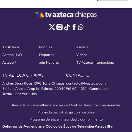
TV Azteca
Noticias
a más +
Azteca UNO
Deportes
Videos
Azteca 7
adn Noticias
TV Azteca Internacional
TV AZTECA CHIAPAS
CONTACTO
Andrés Serra Rojas 1090 Torre Chiapas,
contacto@tvazteca.com
Edificio Anexo, Amp las Palmas, 29040
961 691 4010 | Conmutador
Tuxtla Gutiérrez, Chis.
Aviso de privacidad
Preferencias de Cookies
Derechos
Inversionistas
Promo Espacio
Trabaja con nosotros
Programa de ética, integridad y cumplimiento
Defensor de Audiencias y Código de Ética de Televisión Azteca III y