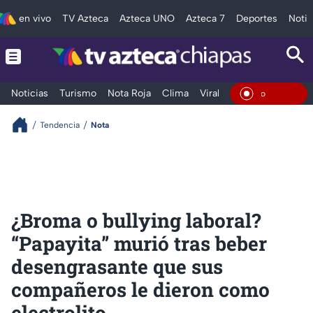
en vivo
TV Azteca
Azteca UNO
Azteca 7
Deportes
Notic
Noticias
Turismo
Nota Roja
Clima
Viral y Tendencia
Taba
En Vivo
Tendencia
Nota
¿Broma o bullying laboral?
“Papayita” murió tras beber
desengrasante que sus
compañeros le dieron como
electrolito