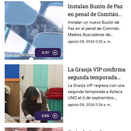
Instalan Buzón de Paz
en penal de Comitán
para buscar a personas
Instalan un nuevo Buzón de
Paz en el penal de Comitán.
desaparecidas
Madres Buscadoras de
Chiapas buscan obtener datos
agosto 08, 2026 11:32 a. m.
anónimos de personas
0:37
privadas de la libertad sobre
desaparecidos.
La Granja VIP confirma
segunda temporada
con contenido
La Granja VIP regresa con una
segunda temporada a Azteca
exclusivo y sorpresas
UNO el 6 de septiembre.
Mallezaa repetirá como host
agosto 08, 2026 11:26 a. m.
digital con contenido exclusivo
2:00
y cobertura 24/7.