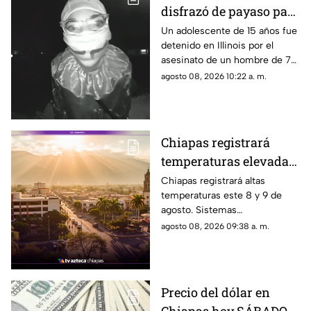
disfrazó de payaso para
cometer un asesinato
Un adolescente de 15 años fue
detenido en Illinois por el
pero olvidó que había
asesinato de un hombre de 78
cámaras
años. Un video lo muestra con
agosto 08, 2026 10:22 a. m.
un disfraz de payaso.
Chiapas registrará
temperaturas elevadas
este fin de semana:
Chiapas registrará altas
temperaturas este 8 y 9 de
calor extremo este 8 y 9
agosto. Sistemas
de agosto
anticiclónicos y la canícula
agosto 08, 2026 09:38 a. m.
mantienen un ambiente muy
caluroso en varias regiones del
estado.
Precio del dólar en