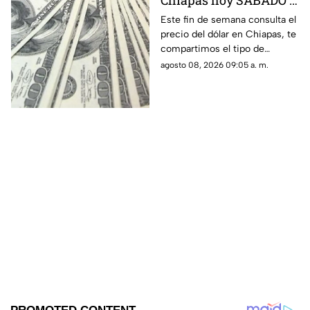
Chiapas hoy SÁBADO 8
de agosto de 2026: Tipo
Este fin de semana consulta el
precio del dólar en Chiapas, te
de cambio para
compartimos el tipo de
COMPRA y VENTA
cambio promedio, así como
agosto 08, 2026 09:05 a. m.
los costos de compra y venta
en bancos y casas de cambio.