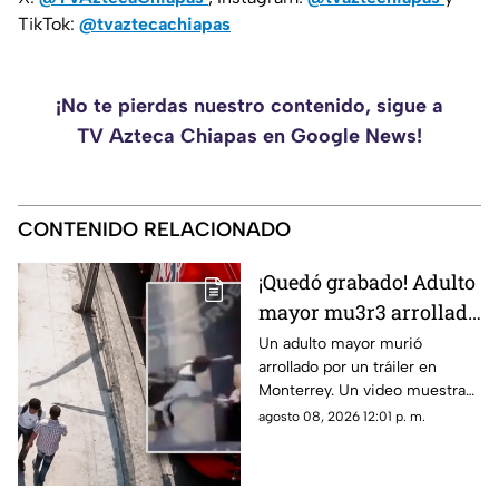
TikTok:
@tvaztecachiapas
¡No te pierdas nuestro contenido, sigue a
TV Azteca Chiapas en Google News!
CONTENIDO RELACIONADO
¡Quedó grabado! Adulto
mayor mu3r3 arrollado
por un tráiler tras ser
Un adulto mayor murió
arrollado por un tráiler en
empujado en
Monterrey. Un video muestra
Monterrey
que momentos antes un joven
agosto 08, 2026 12:01 p. m.
lo habría empujado y ahora
investigan el caso.