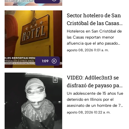
Sector hotelero de San
Cristóbal de las Casas
reporta caída en
Hoteleros en San Cristóbal de
las Casas reportan menor
afluencia turística
afluencia que el año pasado
debido a factores económicos,
agosto 08, 2026 11:01 a. m.
lluvias y una intensa
1:09
competencia en el sector.
VIDEO: Ad0lec3nt3 se
disfrazó de payaso para
cometer un asesinato
Un adolescente de 15 años fue
detenido en Illinois por el
pero olvidó que había
asesinato de un hombre de 78
cámaras
años. Un video lo muestra con
agosto 08, 2026 10:22 a. m.
un disfraz de payaso.