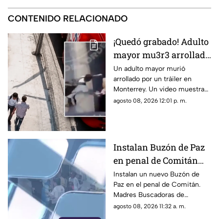
CONTENIDO RELACIONADO
¡Quedó grabado! Adulto
mayor mu3r3 arrollado
por un tráiler tras ser
Un adulto mayor murió
arrollado por un tráiler en
empujado en
Monterrey. Un video muestra
Monterrey
que momentos antes un joven
agosto 08, 2026 12:01 p. m.
lo habría empujado y ahora
investigan el caso.
Instalan Buzón de Paz
en penal de Comitán
para buscar a personas
Instalan un nuevo Buzón de
Paz en el penal de Comitán.
desaparecidas
Madres Buscadoras de
Chiapas buscan obtener datos
agosto 08, 2026 11:32 a. m.
anónimos de personas