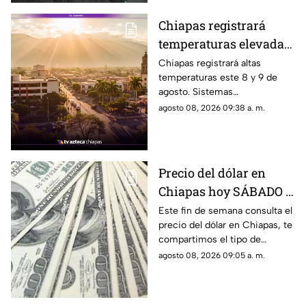
Chiapas registrará
temperaturas elevadas
este fin de semana:
Chiapas registrará altas
temperaturas este 8 y 9 de
calor extremo este 8 y 9
agosto. Sistemas
de agosto
anticiclónicos y la canícula
agosto 08, 2026 09:38 a. m.
mantienen un ambiente muy
caluroso en varias regiones del
estado.
Precio del dólar en
Chiapas hoy SÁBADO 8
de agosto de 2026: Tipo
Este fin de semana consulta el
precio del dólar en Chiapas, te
de cambio para
compartimos el tipo de
COMPRA y VENTA
cambio promedio, así como
agosto 08, 2026 09:05 a. m.
los costos de compra y venta
en bancos y casas de cambio.