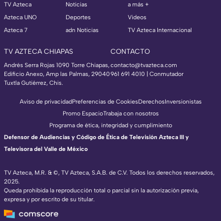
TV Azteca
Noticias
a más +
Azteca UNO
Deportes
Videos
Azteca 7
adn Noticias
TV Azteca Internacional
TV AZTECA CHIAPAS
CONTACTO
Andrés Serra Rojas 1090 Torre Chiapas,
contacto@tvazteca.com
Edificio Anexo, Amp las Palmas, 29040
961 691 4010 | Conmutador
Tuxtla Gutiérrez, Chis.
Aviso de privacidad
Preferencias de Cookies
Derechos
Inversionistas
Promo Espacio
Trabaja con nosotros
Programa de ética, integridad y cumplimiento
Defensor de Audiencias y Código de Ética de Televisión Azteca III y
Televisora del Valle de México
TV Azteca, M.R. & ©, TV Azteca, S.A.B. de C.V. Todos los derechos reservados,
2025.
Queda prohibida la reproducción total o parcial sin la autorización previa,
expresa y por escrito de su titular.