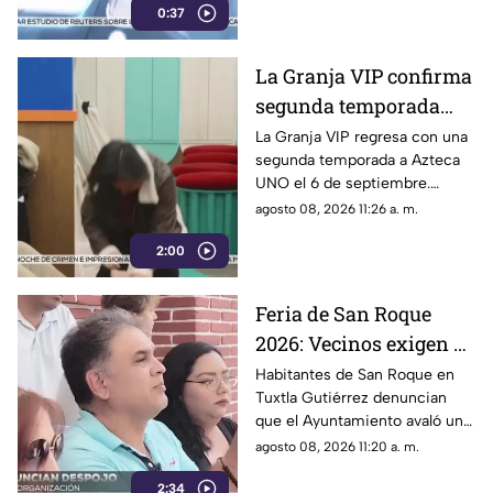
0:37
privadas de la libertad sobre
desaparecidos.
La Granja VIP confirma
segunda temporada
con contenido
La Granja VIP regresa con una
segunda temporada a Azteca
exclusivo y sorpresas
UNO el 6 de septiembre.
Mallezaa repetirá como host
agosto 08, 2026 11:26 a. m.
digital con contenido exclusivo
2:00
y cobertura 24/7.
Feria de San Roque
2026: Vecinos exigen al
Ayuntamiento de
Habitantes de San Roque en
Tuxtla Gutiérrez denuncian
Tuxtla respetar
que el Ayuntamiento avaló un
patronato tradicional
comité externo para organizar
agosto 08, 2026 11:20 a. m.
la tradicional feria, relegando al
2:34
patronato del barrio.