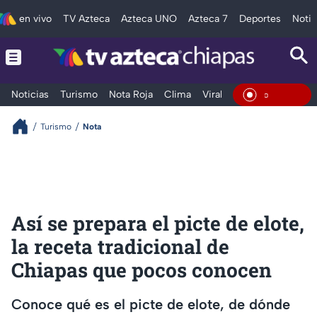
en vivo
TV Azteca
Azteca UNO
Azteca 7
Deportes
Notic
Noticias
Turismo
Nota Roja
Clima
Viral y Tendencia
Taba
En Vivo
Turismo
Nota
Así se prepara el picte de elote,
la receta tradicional de
Chiapas que pocos conocen
Conoce qué es el picte de elote, de dónde