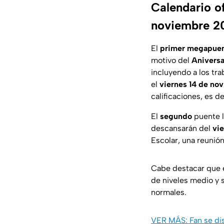
Calendario of
noviembre 2
El
primer megapue
motivo del
Aniversa
incluyendo a los tr
el
viernes 14 de no
calificaciones, es d
El
segundo
puente l
descansarán del
vi
Escolar, una reunió
Cabe destacar que 
de niveles medio y 
normales.
VER MÁS: Fan se dis