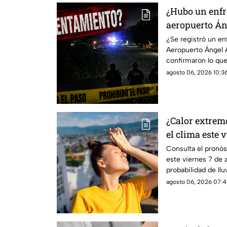
¿Hubo un enfr
aeropuerto Án
dijeron las au
¿Se registró un e
Aeropuerto Ángel 
confirmaron lo que
agosto 06, 2026 10:36
¿Calor extrem
el clima este 
Chiapas
Consulta el pronós
este viernes 7 de 
probabilidad de llu
predominará el am
agosto 06, 2026 07:4