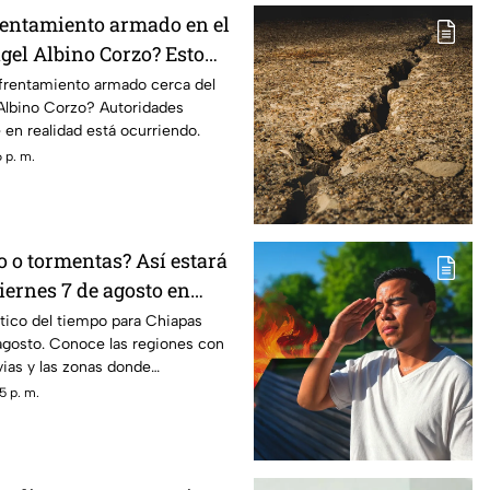
entamiento armado en el
gel Albino Corzo? Esto
toridades
nfrentamiento armado cerca del
Albino Corzo? Autoridades
 en realidad está ocurriendo.
 p. m.
o o tormentas? Así estará
viernes 7 de agosto en
tico del tiempo para Chiapas
agosto. Conoce las regiones con
vias y las zonas donde
biente caluroso.
5 p. m.