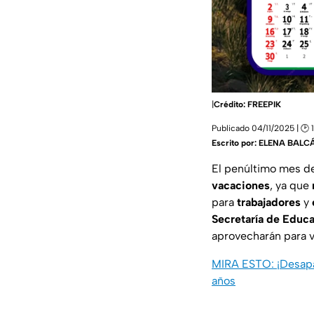
|
Crédito: FREEPIK
Publicado 04/11/2025 | 🕑 
Escrito por:
ELENA BALC
El penúltimo mes de
vacaciones
, ya que
para
trabajadores
y
Secretaría de Educa
aprovecharán para v
MIRA ESTO: ¡Desapa
años