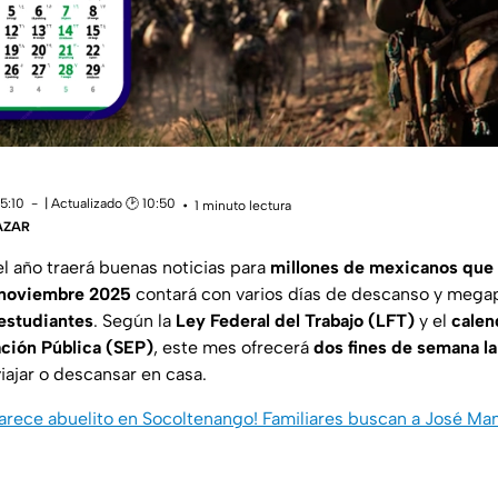
15:10
| Actualizado 🕑 10:50
1 minuto lectura
ÁZAR
l año traerá buenas noticias para
millones de mexicanos que 
noviembre 2025
contará con varios días de descanso y megap
estudiantes
. Según la
Ley Federal del Trabajo (LFT)
y el
calen
ción Pública (SEP)
, este mes ofrecerá
dos fines de semana l
iajar o descansar en casa.
rece abuelito en Socoltenango! Familiares buscan a José Ma