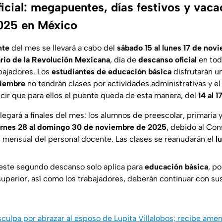
icial: megapuentes, días festivos y vac
025 en México
nte
del mes se llevará a cabo del
sábado 15 al lunes 17 de no
rio de la Revolución Mexicana
, día de
descanso oficial
en todo
abajadores. Los
estudiantes de educación básica
disfrutarán un
viembre
no tendrán clases por actividades administrativas y el
ecir que para ellos el puente queda de esta manera, del
14 al 
legará a finales del mes: los alumnos de preescolar, primaria 
ernes 28 al domingo 30 de noviembre de 2025
, debido al Con
n mensual del personal docente. Las clases se reanudarán el
l
este segundo descanso solo aplica para
educación básica
, p
superior, así como los trabajadores, deberán continuar con su
culpa por abrazar al esposo de Lupita Villalobos; recibe ame