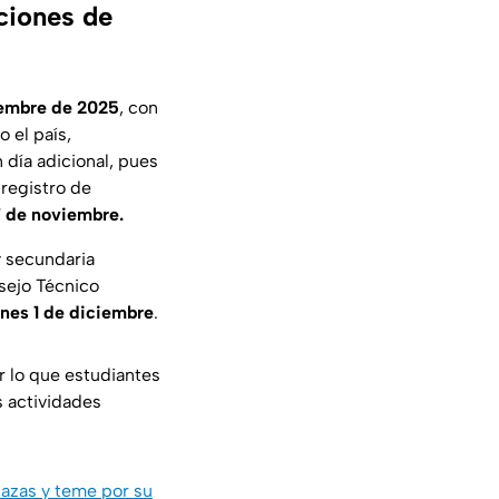
aciones de
viembre de 2025
, con
 el país,
 día adicional, pues
 registro de
17 de noviembre.
y secundaria
sejo Técnico
unes 1 de diciembre
.
or lo que estudiantes
s actividades
nazas y teme por su