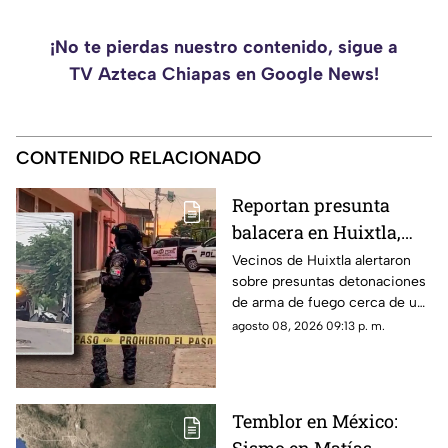
¡No te pierdas nuestro contenido, sigue a
TV Azteca Chiapas en Google News!
CONTENIDO RELACIONADO
Reportan presunta
balacera en Huixtla,
Chiapas: Vecinos
Vecinos de Huixtla alertaron
sobre presuntas detonaciones
alertan por
de arma de fuego cerca de una
detonaciones de fuego
bodega de café. Circulan
agosto 08, 2026 09:13 p. m.
imágenes en redes sociales;
autoridades no han
confirmado.
Temblor en México: