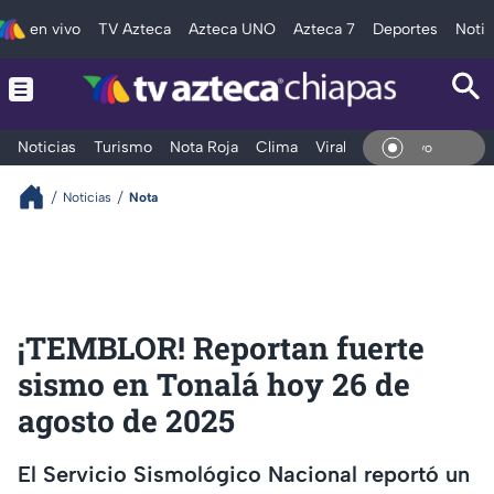
en vivo
TV Azteca
Azteca UNO
Azteca 7
Deportes
Notic
Noticias
Turismo
Nota Roja
Clima
Viral y Tendencia
Taba
En V
Noticias
Nota
¡TEMBLOR! Reportan fuerte
sismo en Tonalá hoy 26 de
agosto de 2025
El Servicio Sismológico Nacional reportó un