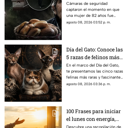
asesinato de abuelita
Cámaras de seguridad
captaron el momento en que
vendedora de cemitas
una mujer de 82 años fue
en Puebla: le robaron
asesinada al regresar de
agosto 08, 2026 03:52 p. m.
unos pesos
vender cemitas en Chachapa,
Puebla, tras sufrir un asalto.
Día del Gato: Conoce las
5 razas de felinos más
raras del mundo
En el marco del Día del Gato,
te presentamos las cinco razas
felinas más raras y fascinantes
del planeta por sus singulares
agosto 08, 2026 03:36 p. m.
características físicas.
100 Frases para iniciar
el lunes con energía,
motivación y éxito
Descubre una recopilación de