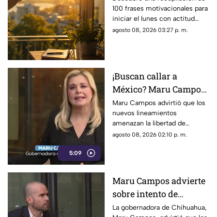
100 frases motivacionales para
iniciar el lunes con actitud
positiva, superar la rutina y
agosto 08, 2026 03:27 p. m.
enfocar tus metas semanales
con éxito.
¡Buscan callar a
México? Maru Campos
rechaza regulaciones
Maru Campos advirtió que los
nuevos lineamientos
que amenazan la
amenazan la libertad de
libertad de expresión y
expresión al permitir al poder
agosto 08, 2026 02:10 p. m.
sancionan a la prensa
sancionar a la prensa y definir
5:09
qué es información u opinión.
Maru Campos advierte
sobre intento de
censura del Gobierno
La gobernadora de Chihuahua,