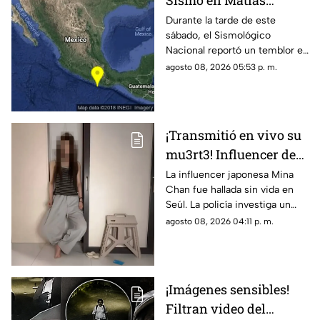
Sismo en Matías
Romero, Oaxaca, hoy 8
Durante la tarde de este
sábado, el Sismológico
de agosto de 2026
Nacional reportó un temblor en
México hoy, con epicentro en
agosto 08, 2026 05:53 p. m.
Matías Romero, Oaxaca.
¡Transmitió en vivo su
mu3rt3! Influencer de
k-pop Mina Chan
La influencer japonesa Mina
Chan fue hallada sin vida en
estaba en su
Seúl. La policía investiga un
departamento de Seúl
posible suicidio tras una alerta
agosto 08, 2026 04:11 p. m.
emitida durante una
transmisión en vivo.
¡Imágenes sensibles!
Filtran video del