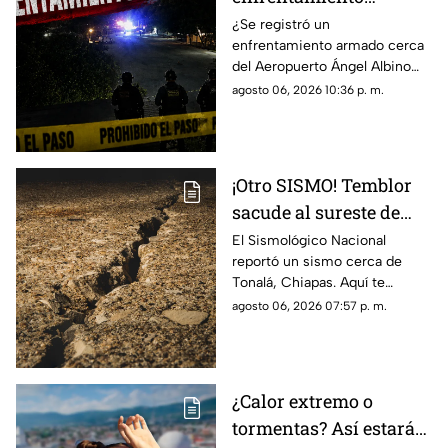
armado en el
¿Se registró un
enfrentamiento armado cerca
aeropuerto Ángel
del Aeropuerto Ángel Albino
Albino Corzo? Esto
Corzo? Autoridades
agosto 06, 2026 10:36 p. m.
dijeron las autoridades
confirmaron lo que en realidad
está ocurriendo.
¡Otro SISMO! Temblor
sacude al sureste de
México HOY: epicentro
El Sismológico Nacional
reportó un sismo cerca de
y magnitud
Tonalá, Chiapas. Aquí te
contamos todos los detalles
agosto 06, 2026 07:57 p. m.
del movimiento telúrico de
hoy 6 de agosto de 2026.
¿Calor extremo o
tormentas? Así estará