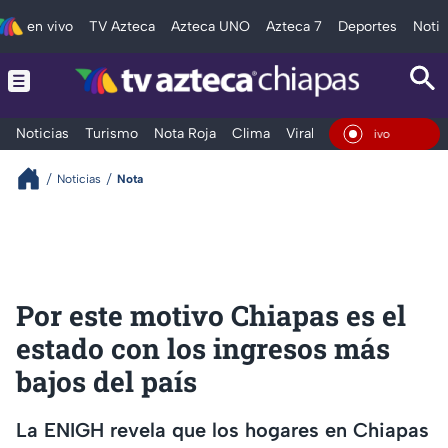
en vivo
TV Azteca
Azteca UNO
Azteca 7
Deportes
Notic
Noticias
Turismo
Nota Roja
Clima
Viral y Tendencia
Taba
En Vivo
Noticias
Nota
Por este motivo Chiapas es el
estado con los ingresos más
bajos del país
La ENIGH revela que los hogares en Chiapas