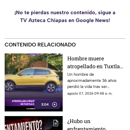
¡No te pierdas nuestro contenido, sigue a
TV Azteca Chiapas en Google News!
CONTENIDO RELACIONADO
Hombre muere
atropellado en Tuxtla
Gutiérrez, conductora
Un hombre de
aproximadamente 36 años
abandona la camioneta
perdió la vida tras ser
atropellado en el cruce de la 9ª
agosto 07, 2026 09:48 a. m.
Sur y 15 Oriente, en Tuxtla
3:04
Gutiérrez. Conoce los detalles
a continuación.
¿Hubo un
enfrentamiento