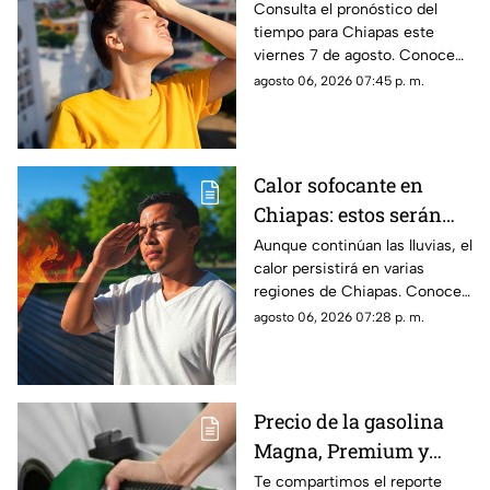
el clima este viernes 7
Consulta el pronóstico del
tiempo para Chiapas este
de agosto en Chiapas
viernes 7 de agosto. Conoce
las regiones con probabilidad
agosto 06, 2026 07:45 p. m.
de lluvias y las zonas donde
predominará el ambiente
caluroso.
Calor sofocante en
Chiapas: estos serán
los municipios con las
Aunque continúan las lluvias, el
calor persistirá en varias
temperaturas más altas
regiones de Chiapas. Conoce
este viernes 7 de agosto
cuáles serán los municipios
agosto 06, 2026 07:28 p. m.
con las temperaturas más
altas.
Precio de la gasolina
Magna, Premium y
Diésel en Chiapas:
Te compartimos el reporte