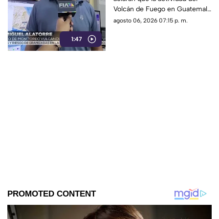
Fuego y la ceniza en
Volcán de Fuego en Guatemala
Chiapas
no representa peligro para
agosto 06, 2026 07:15 p. m.
Chiapas ni reactiva a los
1:47
volcanes Tacaná o El Chichón.