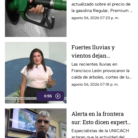
actualizado sobre el precio de
costo por municipio
la gasolina Regular, Premium y
este viernes 7 de agosto
Diésel en las estaciones de
agosto 06, 2026 07:23 p. m.
servicio de Chiapas para este
cierre de semana.
Fuertes lluvias y
vientos dejan
viviendas dañadas en
Las recientes lluvias en
Francisco León provocaron la
Francisco León,
caída de árboles, cortes de luz
Chiapas
y daños en casas de la
agosto 06, 2026 07:18 p. m.
comunidad El Naranjo.
0:55
Protección Civil ya auxilia.
Alerta en la frontera
sur: Esto dicen expertos
sobre el Volcán de
Especialistas de la UNICACH
aclaran que la actividad del