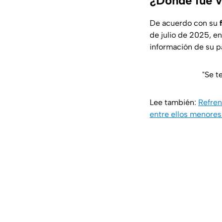
¿Dónde fue v
De acuerdo con su
de julio de 2025, e
información de su p
"Se t
Lee también:
Refren
entre ellos menore