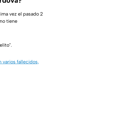
órdova?
ltima vez el pasado 2
 no tiene
lito".
varios fallecidos,