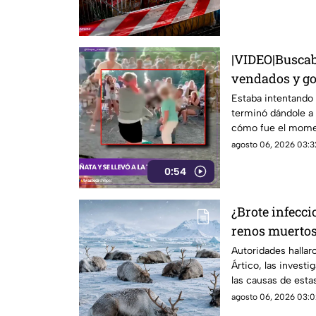
|VIDEO|Buscaba
vendados y go
invitada
Estaba intentando 
terminó dándole a 
cómo fue el momen
accidente.
agosto 06, 2026 03:3
0:54
¿Brote infecci
renos muertos 
desconocidas
Autoridades hallar
Ártico, las invest
las causas de esta
agosto 06, 2026 03:0