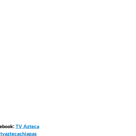
cebook:
TV Azteca
tvaztecachiapas