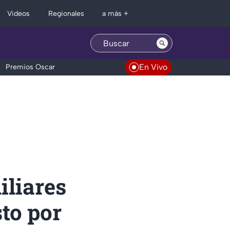
Regionales
Videos
a más +
En Vivo
Premios Oscar
iliares
sto por