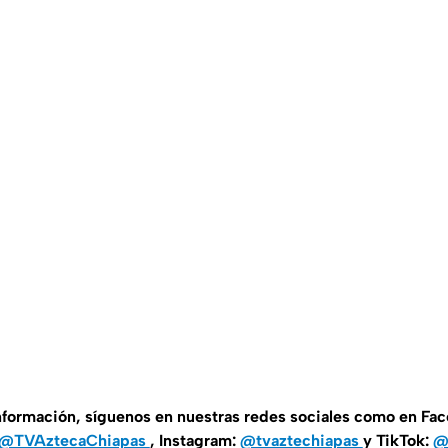
información, síguenos en nuestras redes sociales como en Fa
@TVAztecaChiapas
, Instagram:
@tvaztechiapas
y TikTok:
@