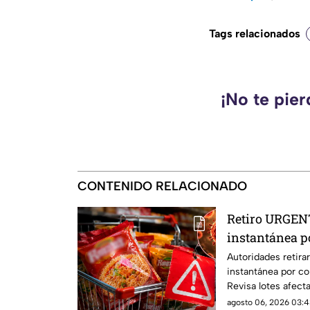
Tags relacionados
¡No te pie
CONTENIDO RELACIONADO
Retiro URGEN
instantánea p
ser mortal
Autoridades retir
instantánea por c
Revisa lotes afect
hacer.
agosto 06, 2026 03:4