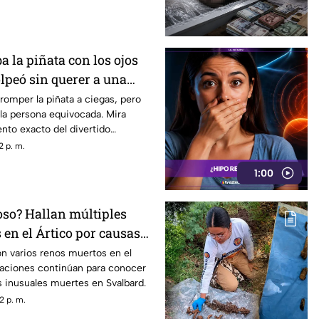
 la piñata con los ojos
lpeó sin querer a una
romper la piñata a ciegas, pero
la persona equivocada. Mira
to exacto del divertido
2 p. m.
1:00
oso? Hallan múltiples
en el Ártico por causas
on varios renos muertos en el
igaciones continúan para conocer
s inusuales muertes en Svalbard.
2 p. m.