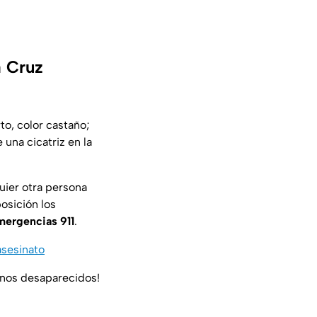
a Cruz
to, color castaño;
 una cicatriz en la
uier otra persona
osición los
ergencias 911
.
asesinato
ianos desaparecidos!