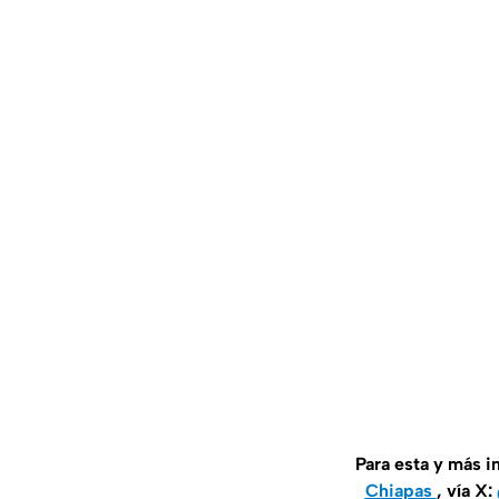
Para esta y más 
Chiapas
, vía X: