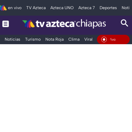
en vivo
TV Azteca
Azteca UNO
Azteca 7
Deportes
Notic
Noticias
Turismo
Nota Roja
Clima
Viral y Tendencia
Taba
En Vivo