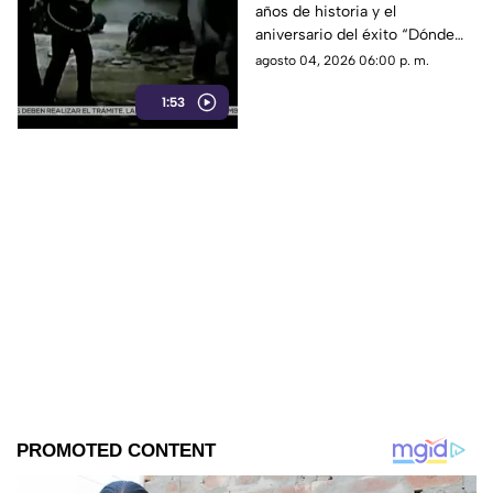
años de historia y el
celebrar su trayectoria
aniversario del éxito “Dónde
están”. Alessandra Rosaldo y
agosto 04, 2026 06:00 p. m.
Chacho Gaytán celebrarán a lo
1:53
grande con una nueva gira.