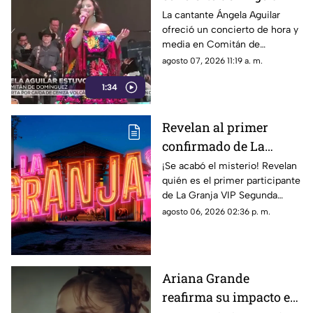
Aguilar en Comitán de
La cantante Ángela Aguilar
ofreció un concierto de hora y
Domínguez, Chiapas
media en Comitán de
Domínguez, donde sorprendió
agosto 07, 2026 11:19 a. m.
al público al portar un
1:34
tradicional vestido chiapaneco.
Revelan al primer
confirmado de La
Granja VIP 2: Un
¡Se acabó el misterio! Revelan
quién es el primer participante
famoso cazafantasmas
de La Granja VIP Segunda
llega al reality
Temporada. Entérate de la
agosto 06, 2026 02:36 p. m.
fecha de estreno y de qué
famoso se trata.
Ariana Grande
reafirma su impacto en