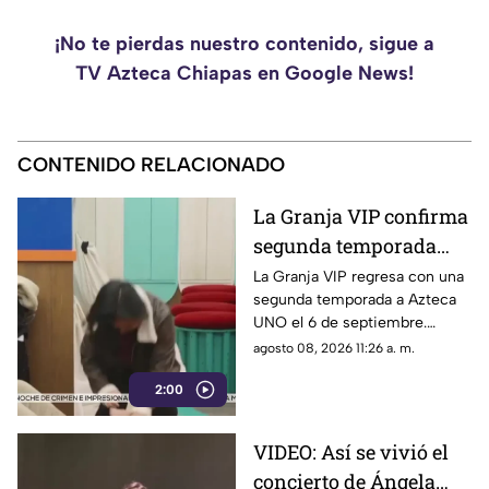
¡No te pierdas nuestro contenido, sigue a
TV Azteca Chiapas en Google News!
CONTENIDO RELACIONADO
La Granja VIP confirma
segunda temporada
con contenido
La Granja VIP regresa con una
segunda temporada a Azteca
exclusivo y sorpresas
UNO el 6 de septiembre.
Mallezaa repetirá como host
agosto 08, 2026 11:26 a. m.
digital con contenido exclusivo
2:00
y cobertura 24/7.
VIDEO: Así se vivió el
concierto de Ángela