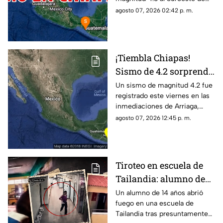
2026
MAPASTEPEC, Chiapas. Aquí
agosto 07, 2026 02:42 p. m.
te contamos todos los detalles.
¡Tiembla Chiapas!
Sismo de 4.2 sorprende
a Arriaga este viernes 7
Un sismo de magnitud 4.2 fue
registrado este viernes en las
de agosto
inmediaciones de Arriaga,
Chiapas, de acuerdo con el
agosto 07, 2026 12:45 p. m.
reporte sísmico.
Tiroteo en escuela de
Tailandia: alumno de
14 años mata a cinco
Un alumno de 14 años abrió
fuego en una escuela de
profesores, a sus
Tailandia tras presuntamente
abuelos y deja decenas