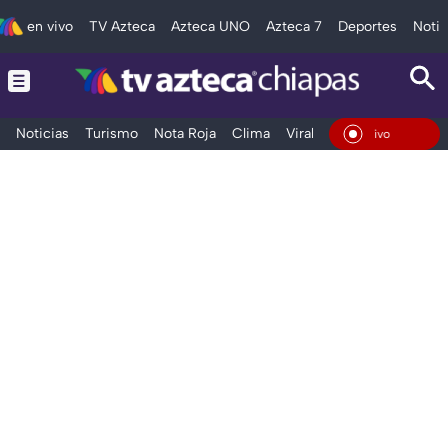
en vivo
TV Azteca
Azteca UNO
Azteca 7
Deportes
Notic
Noticias
Turismo
Nota Roja
Clima
Viral y Tendencia
Taba
En Vivo