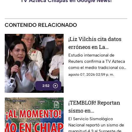
TV Azteca Chiapas en Google News!
CONTENIDO RELACIONADO
¡Liz Vilchis cita datos
erróneos en La
Mañanera: Estudio de
Estudio internacional de
Reuters confirma a TV Azteca
Reuters confirma
como el medio tradicional con
liderazgo de TV Azteca
mayor alcance y credibilidad
agosto 07, 2026 02:59 p. m.
en alcance y
en México, tras
credibilidad
2:52
inconsistencias en La
Mañanera.
¡TEMBLOR! Reportan
sismo en
MAPASTEPEC, Chiapas,
El Servicio Sismológico
Nacional reportó un sismo de
hoy 7 de agosto del
magnitud 4.3 al Suroeste de