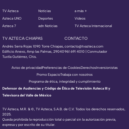
TV Azteca
Noticias
a más +
Azteca UNO
Deportes
Videos
Azteca 7
adn Noticias
TV Azteca Internacional
TV AZTECA CHIAPAS
CONTACTO
Andrés Serra Rojas 1090 Torre Chiapas,
contacto@tvazteca.com
Edificio Anexo, Amp las Palmas, 29040
961 691 4010 | Conmutador
Tuxtla Gutiérrez, Chis.
Aviso de privacidad
Preferencias de Cookies
Derechos
Inversionistas
Promo Espacio
Trabaja con nosotros
Programa de ética, integridad y cumplimiento
Defensor de Audiencias y Código de Ética de Televisión Azteca III y
Televisora del Valle de México
TV Azteca, M.R. & ©, TV Azteca, S.A.B. de C.V. Todos los derechos reservados,
2025.
Queda prohibida la reproducción total o parcial sin la autorización previa,
expresa y por escrito de su titular.