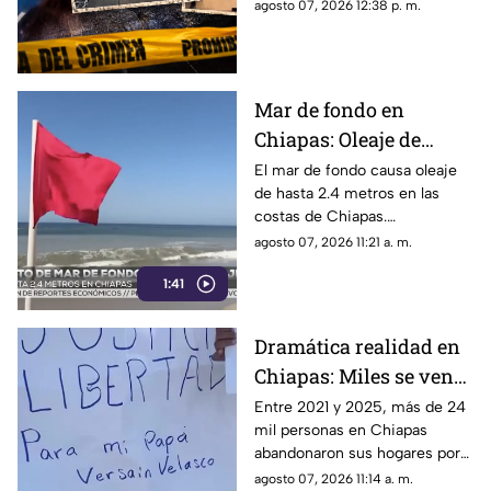
matar a sus abuelos. El ataque
agosto 07, 2026 12:38 p. m.
de heridos
dejó siete víctimas mortales y
decenas de heridos.
Mar de fondo en
Chiapas: Oleaje de
hasta 2.4 metros alerta
El mar de fondo causa oleaje
de hasta 2.4 metros en las
a las costas del estado
costas de Chiapas.
Autoridades reportan 9
agosto 07, 2026 11:21 a. m.
rescates acuáticos entre julio
1:41
y agosto e instan a extremar
precauciones.
Dramática realidad en
Chiapas: Miles se ven
obligados a huir de sus
Entre 2021 y 2025, más de 24
mil personas en Chiapas
comunidades por la
abandonaron sus hogares por
violencia
la violencia. El Centro de
agosto 07, 2026 11:14 a. m.