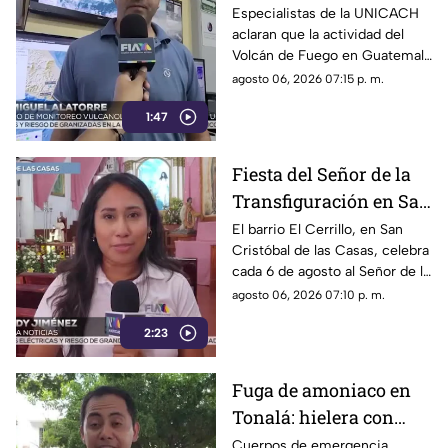
sobre el Volcán de
Especialistas de la UNICACH
aclaran que la actividad del
Fuego y la ceniza en
Volcán de Fuego en Guatemala
Chiapas
no representa peligro para
agosto 06, 2026 07:15 p. m.
Chiapas ni reactiva a los
1:47
volcanes Tacaná o El Chichón.
Fiesta del Señor de la
Transfiguración en San
Cristóbal de las Casas:
El barrio El Cerrillo, en San
Cristóbal de las Casas, celebra
Tradición y fe en El
cada 6 de agosto al Señor de la
Cerrillo
Transfiguración con misas,
agosto 06, 2026 07:10 p. m.
oraciones y muestras de
2:23
devoción.
Fuga de amoniaco en
Tonalá: hielera con
material peligroso
Cuerpos de emergencia