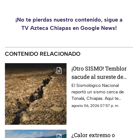
¡No te pierdas nuestro contenido, sigue a
TV Azteca Chiapas en Google News!
CONTENIDO RELACIONADO
¡Otro SISMO! Temblor
sacude al sureste de
México HOY: epicentro
El Sismológico Nacional
reportó un sismo cerca de
y magnitud
Tonalá, Chiapas. Aquí te
contamos todos los detalles
agosto 06, 2026 07:57 p. m.
del movimiento telúrico de
hoy 6 de agosto de 2026.
¿Calor extremo o