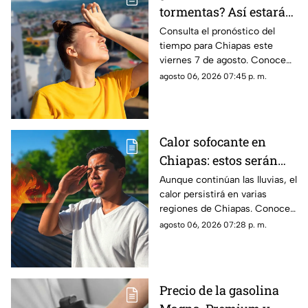
tormentas? Así estará
el clima este viernes 7
Consulta el pronóstico del
tiempo para Chiapas este
de agosto en Chiapas
viernes 7 de agosto. Conoce
las regiones con probabilidad
agosto 06, 2026 07:45 p. m.
de lluvias y las zonas donde
predominará el ambiente
caluroso.
Calor sofocante en
Chiapas: estos serán
los municipios con las
Aunque continúan las lluvias, el
calor persistirá en varias
temperaturas más altas
regiones de Chiapas. Conoce
este viernes 7 de agosto
cuáles serán los municipios
agosto 06, 2026 07:28 p. m.
con las temperaturas más
altas.
Precio de la gasolina