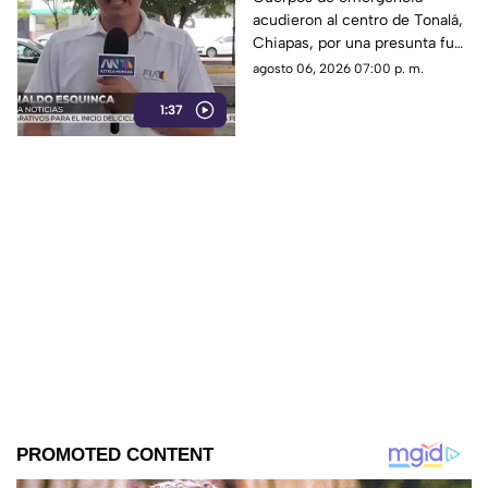
acudieron al centro de Tonalá,
genera movilización de
Chiapas, por una presunta fuga
emergencia
de amoniaco en una hielería.
agosto 06, 2026 07:00 p. m.
Vialidades fueron cerradas de
1:37
forma preventiva.