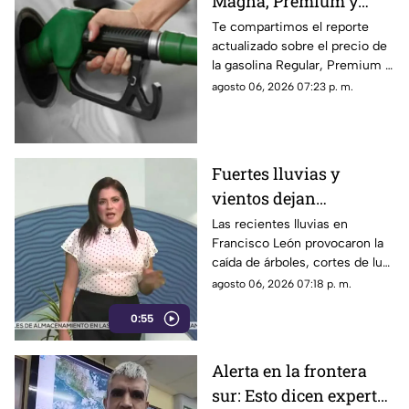
Magna, Premium y
Diésel en Chiapas:
Te compartimos el reporte
actualizado sobre el precio de
costo por municipio
la gasolina Regular, Premium y
este viernes 7 de agosto
Diésel en las estaciones de
agosto 06, 2026 07:23 p. m.
servicio de Chiapas para este
cierre de semana.
Fuertes lluvias y
vientos dejan
viviendas dañadas en
Las recientes lluvias en
Francisco León provocaron la
Francisco León,
caída de árboles, cortes de luz
Chiapas
y daños en casas de la
agosto 06, 2026 07:18 p. m.
comunidad El Naranjo.
0:55
Protección Civil ya auxilia.
Alerta en la frontera
sur: Esto dicen expertos