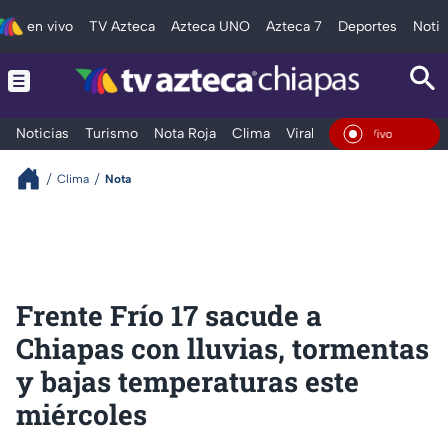
en vivo
TV Azteca
Azteca UNO
Azteca 7
Deportes
Notic
Noticias
Turismo
Nota Roja
Clima
Viral y Tendencia
Taba
En Vi
Clima
Nota
Frente Frío 17 sacude a
Chiapas con lluvias, tormentas
y bajas temperaturas este
miércoles