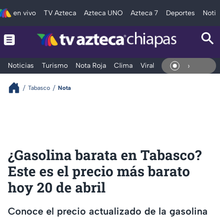
en vivo
TV Azteca
Azteca UNO
Azteca 7
Deportes
Notic
Noticias
Turismo
Nota Roja
Clima
Viral y Tendencia
Taba
En Viv
Tabasco
Nota
¿Gasolina barata en Tabasco?
Este es el precio más barato
hoy 20 de abril
Conoce el precio actualizado de la gasolina