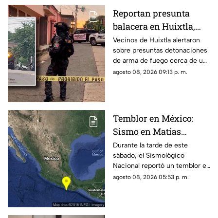
Reportan presunta
balacera en Huixtla,
Chiapas: Vecinos
Vecinos de Huixtla alertaron
sobre presuntas detonaciones
alertan por
de arma de fuego cerca de una
detonaciones de fuego
bodega de café. Circulan
agosto 08, 2026 09:13 p. m.
imágenes en redes sociales;
autoridades no han
confirmado.
Temblor en México:
Sismo en Matías
Romero, Oaxaca, hoy 8
Durante la tarde de este
sábado, el Sismológico
de agosto de 2026
Nacional reportó un temblor en
México hoy, con epicentro en
agosto 08, 2026 05:53 p. m.
Matías Romero, Oaxaca.