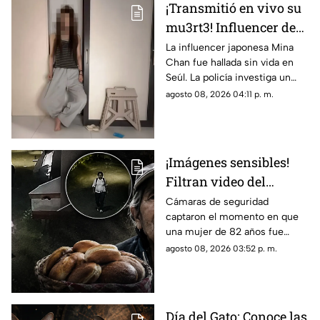
¡Transmitió en vivo su
mu3rt3! Influencer de
k-pop Mina Chan
La influencer japonesa Mina
Chan fue hallada sin vida en
estaba en su
Seúl. La policía investiga un
departamento de Seúl
posible suicidio tras una alerta
agosto 08, 2026 04:11 p. m.
emitida durante una
transmisión en vivo.
¡Imágenes sensibles!
Filtran video del
asesinato de abuelita
Cámaras de seguridad
captaron el momento en que
vendedora de cemitas
una mujer de 82 años fue
en Puebla: le robaron
asesinada al regresar de
agosto 08, 2026 03:52 p. m.
unos pesos
vender cemitas en Chachapa,
Puebla, tras sufrir un asalto.
Día del Gato: Conoce las