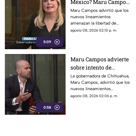
México? Maru Campos
rechaza regulaciones
Maru Campos advirtió que los
nuevos lineamientos
que amenazan la
amenazan la libertad de
libertad de expresión y
expresión al permitir al poder
agosto 08, 2026 02:10 p. m.
sancionan a la prensa
sancionar a la prensa y definir
5:09
qué es información u opinión.
Maru Campos advierte
sobre intento de
censura del Gobierno
La gobernadora de Chihuahua,
Maru Campos, advirtió que los
Federal bajo la nueva
nuevos lineamientos
ley que controla a los
impulsados por el Gobierno
agosto 08, 2026 02:06 p. m.
medios
Federal podrían derivar en
0:58
actos de censura e influir en la
libertad de expresión.