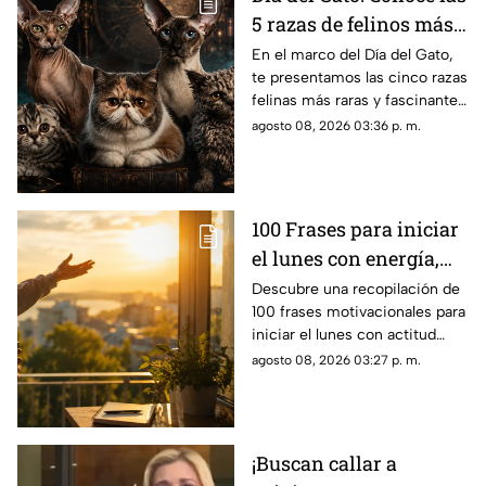
5 razas de felinos más
raras del mundo
En el marco del Día del Gato,
te presentamos las cinco razas
felinas más raras y fascinantes
del planeta por sus singulares
agosto 08, 2026 03:36 p. m.
características físicas.
100 Frases para iniciar
el lunes con energía,
motivación y éxito
Descubre una recopilación de
100 frases motivacionales para
iniciar el lunes con actitud
positiva, superar la rutina y
agosto 08, 2026 03:27 p. m.
enfocar tus metas semanales
con éxito.
¡Buscan callar a