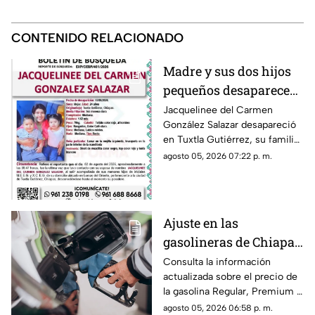
CONTENIDO RELACIONADO
Madre y sus dos hijos
pequeños desaparecen
en Tuxtla Gutiérrez ¡Su
Jacquelinee del Carmen
González Salazar desapareció
esposo levantó una
en Tuxtla Gutiérrez, su familia
ficha de busqueda!
lo busca, por lo que han
agosto 05, 2026 07:22 p. m.
activado un ficha para dar con
su paradero.
Ajuste en las
gasolineras de Chiapas:
Precio de la Magna,
Consulta la información
actualizada sobre el precio de
Premium y Diésel este
la gasolina Regular, Premium y
jueves 6 de agosto
Diésel en las estaciones de
agosto 05, 2026 06:58 p. m.