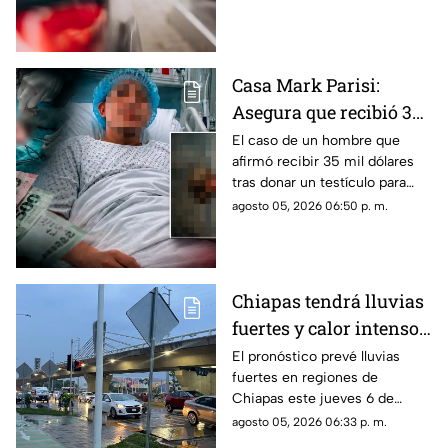
servicio de Chiapas para este
jueves.
Casa Mark Parisi:
Asegura que recibió 35
mil dólares por donar
El caso de un hombre que
afirmó recibir 35 mil dólares
un t3stícul0
tras donar un testículo para
investigación científica volvió
agosto 05, 2026 06:50 p. m.
a viralizarse en redes.
Chiapas tendrá lluvias
fuertes y calor intenso
este jueves 6 de agosto
El pronóstico prevé lluvias
fuertes en regiones de
Chiapas este jueves 6 de
agosto, mientras el ambiente
agosto 05, 2026 06:33 p. m.
continuará caluroso en gran