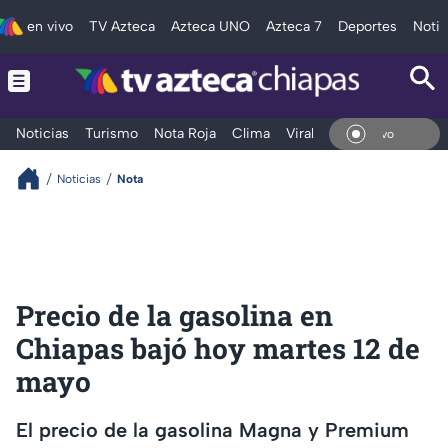
en vivo
TV Azteca
Azteca UNO
Azteca 7
Deportes
Notic
Noticias
Turismo
Nota Roja
Clima
Viral y Tendencia
Taba
En V
Noticias
Nota
Precio de la gasolina en
Chiapas bajó hoy martes 12 de
mayo
El precio de la gasolina Magna y Premium