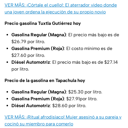
VER MÁS: ¡Córtale el cuello!: El aterrador video donde
una joven ordena la ejecución de su propio novio
Precio gasolina Tuxtla Gutiérrez hoy
Gasolina Regular (Magna)
: El precio más bajo es de
$26.79 por litro.
Gasolina Premium (Roja)
: El costo mínimo es de
$27.60 por litro.
Diésel Automotriz
: El precio más bajo es de $27.14
por litro.
Precio de la gasolina en Tapachula hoy
Gasolina Regular (Magna)
: $25.30 por litro.
Gasolina Premium (Roja)
: $27.91por litro.
Diésel Automotriz
: $28.60 por litro.
VER MÁS: ¡Ritual afrodisíaco! Mujer asesinó a su pareja y
cocinó su miembro para comerlo