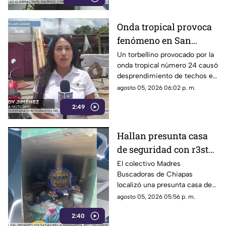
Onda tropical provoca
fenómeno en San
Cristóbal: torbellino
Un torbellino provocado por la
onda tropical número 24 causó
desprende techos de
desprendimiento de techos en
locales y derriba
un mercado y la caída de
agosto 05, 2026 06:02 p. m.
árboles
árboles sobre vehículos en San
2:49
Cristóbal de Las Casas.
Hallan presunta casa
de seguridad con r3st0s
humanos en Chiapa de
El colectivo Madres
Buscadoras de Chiapas
Corzo
localizó una presunta casa de
seguridad en Nicolás Bravo,
agosto 05, 2026 05:56 p. m.
Chiapa de Corzo, donde
2:40
hallaron ropa, casquillos y