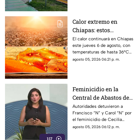
parte del estado.
Calor extremo en
Chiapas: estos
municipios alcanzarán
El calor continuará en Chiapas
este jueves 6 de agosto, con
hasta 36°C este jueves
temperaturas de hasta 36°C
en algunos municipios y
agosto 05, 2026 06:21 p. m.
ambiente muy caluroso.
Feminicidio en la
Central de Abastos de
Comitán: capturan a
Autoridades detuvieron a
Francisco “N” y Carol “N” por
dos implicados, una
el feminicidio de Cecilia
detención ocurrió en
Viviana en Comitán. La Fiscalía
agosto 05, 2026 06:12 p. m.
Jalisco
investiga el ataque como
1:17
disputas entre locatarios.