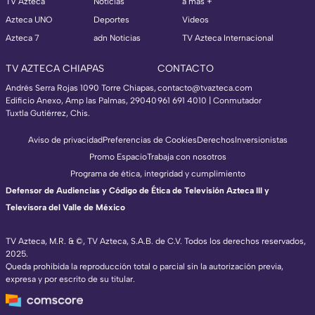
TV Azteca
Noticias
a más +
Azteca UNO
Deportes
Videos
Azteca 7
adn Noticias
TV Azteca Internacional
TV AZTECA CHIAPAS
CONTACTO
Andrés Serra Rojas 1090 Torre Chiapas,
contacto@tvazteca.com
Edificio Anexo, Amp las Palmas, 29040
961 691 4010 | Conmutador
Tuxtla Gutiérrez, Chis.
Aviso de privacidad
Preferencias de Cookies
Derechos
Inversionistas
Promo Espacio
Trabaja con nosotros
Programa de ética, integridad y cumplimiento
Defensor de Audiencias y Código de Ética de Televisión Azteca III y
Televisora del Valle de México
TV Azteca, M.R. & ©, TV Azteca, S.A.B. de C.V. Todos los derechos reservados,
2025.
Queda prohibida la reproducción total o parcial sin la autorización previa,
expresa y por escrito de su titular.