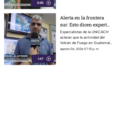
0:55
Protección Civil ya auxilia.
Alerta en la frontera
sur: Esto dicen expertos
sobre el Volcán de
Especialistas de la UNICACH
aclaran que la actividad del
Fuego y la ceniza en
Volcán de Fuego en Guatemala
Chiapas
no representa peligro para
agosto 06, 2026 07:15 p. m.
Chiapas ni reactiva a los
1:47
volcanes Tacaná o El Chichón.