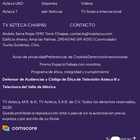
Azteca UNO
Deportes
Videos
Azteca 7
adn Noticias
TV Azteca Internacional
TV AZTECA CHIAPAS
CONTACTO
Andrés Serra Rojas 1090 Torre Chiapas,
contacto@tvazteca.com
Edificio Anexo, Amp las Palmas, 29040
961 691 4010 | Conmutador
Tuxtla Gutiérrez, Chis.
Aviso de privacidad
Preferencias de Cookies
Derechos
Inversionistas
Promo Espacio
Trabaja con nosotros
Programa de ética, integridad y cumplimiento
Defensor de Audiencias y Código de Ética de Televisión Azteca III y
Televisora del Valle de México
TV Azteca, M.R. & ©, TV Azteca, S.A.B. de C.V. Todos los derechos reservados,
2025.
Queda prohibida la reproducción total o parcial sin la autorización previa,
expresa y por escrito de su titular.
Subir inicio