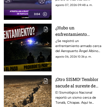
atropellado en el cruce de la 9ª
agosto 07, 2026 09:48 a. m.
Sur y 15 Oriente, en Tuxtla
3:04
Gutiérrez. Conoce los detalles
a continuación.
¿Hubo un
enfrentamiento
armado en el
¿Se registró un
enfrentamiento armado cerca
aeropuerto Ángel
del Aeropuerto Ángel Albino
Albino Corzo? Esto
Corzo? Autoridades
agosto 06, 2026 10:36 p. m.
dijeron las autoridades
confirmaron lo que en realidad
está ocurriendo.
¡Otro SISMO! Temblor
sacude al sureste de
México HOY: epicentro
El Sismológico Nacional
reportó un sismo cerca de
y magnitud
Tonalá, Chiapas. Aquí te