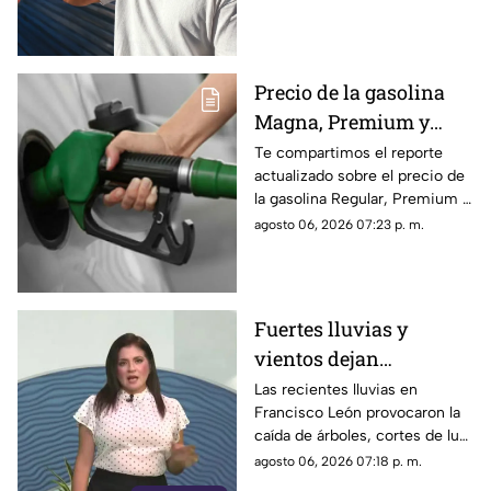
con las temperaturas más
altas.
Precio de la gasolina
Magna, Premium y
Diésel en Chiapas:
Te compartimos el reporte
actualizado sobre el precio de
costo por municipio
la gasolina Regular, Premium y
este viernes 7 de agosto
Diésel en las estaciones de
agosto 06, 2026 07:23 p. m.
servicio de Chiapas para este
cierre de semana.
Fuertes lluvias y
vientos dejan
viviendas dañadas en
Las recientes lluvias en
Francisco León provocaron la
Francisco León,
caída de árboles, cortes de luz
Chiapas
y daños en casas de la
agosto 06, 2026 07:18 p. m.
comunidad El Naranjo.