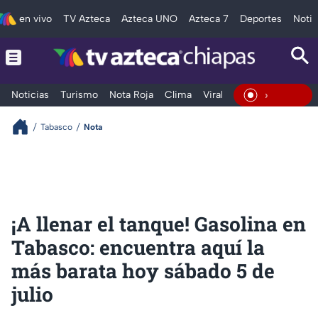
en vivo
TV Azteca
Azteca UNO
Azteca 7
Deportes
Notic
Noticias
Turismo
Nota Roja
Clima
Viral y Tendencia
Taba
En Vivo
Tabasco
Nota
¡A llenar el tanque! Gasolina en
Tabasco: encuentra aquí la
más barata hoy sábado 5 de
julio