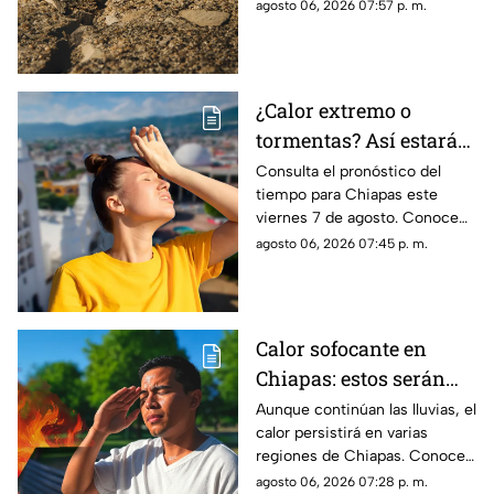
contamos todos los detalles
agosto 06, 2026 07:57 p. m.
del movimiento telúrico de
hoy 6 de agosto de 2026.
¿Calor extremo o
tormentas? Así estará
el clima este viernes 7
Consulta el pronóstico del
tiempo para Chiapas este
de agosto en Chiapas
viernes 7 de agosto. Conoce
las regiones con probabilidad
agosto 06, 2026 07:45 p. m.
de lluvias y las zonas donde
predominará el ambiente
caluroso.
Calor sofocante en
Chiapas: estos serán
los municipios con las
Aunque continúan las lluvias, el
calor persistirá en varias
temperaturas más altas
regiones de Chiapas. Conoce
este viernes 7 de agosto
cuáles serán los municipios
agosto 06, 2026 07:28 p. m.