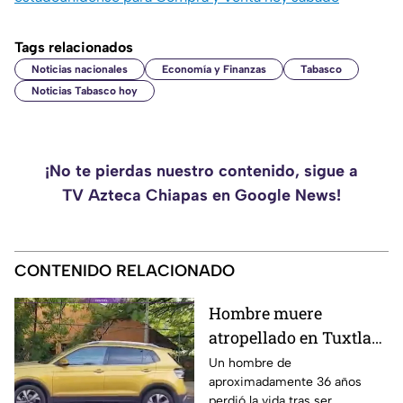
Tags relacionados
Noticias nacionales
Economía y Finanzas
Tabasco
Noticias Tabasco hoy
¡No te pierdas nuestro contenido, sigue a
TV Azteca Chiapas en Google News!
CONTENIDO RELACIONADO
Hombre muere
atropellado en Tuxtla
Gutiérrez, conductora
Un hombre de
aproximadamente 36 años
abandona la camioneta
perdió la vida tras ser