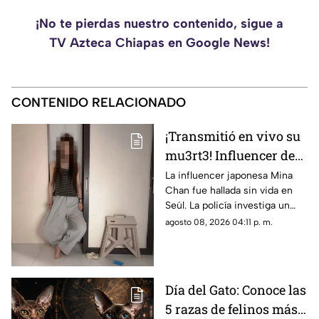
¡No te pierdas nuestro contenido, sigue a
TV Azteca Chiapas en Google News!
CONTENIDO RELACIONADO
¡Transmitió en vivo su
mu3rt3! Influencer de
k-pop Mina Chan
La influencer japonesa Mina
Chan fue hallada sin vida en
estaba en su
Seúl. La policía investiga un
departamento de Seúl
posible suicidio tras una alerta
agosto 08, 2026 04:11 p. m.
emitida durante una
transmisión en vivo.
Día del Gato: Conoce las
5 razas de felinos más