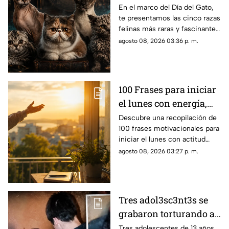
raras del mundo
En el marco del Día del Gato,
te presentamos las cinco razas
felinas más raras y fascinantes
del planeta por sus singulares
agosto 08, 2026 03:36 p. m.
características físicas.
100 Frases para iniciar
el lunes con energía,
motivación y éxito
Descubre una recopilación de
100 frases motivacionales para
iniciar el lunes con actitud
positiva, superar la rutina y
agosto 08, 2026 03:27 p. m.
enfocar tus metas semanales
con éxito.
Tres adol3sc3nt3s se
grabaron torturando a
un adulto mayor en su
Tres adolescentes de 13 años