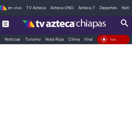
en vivo
TV Azteca
Azteca UNO
Azteca 7
Deportes
Notic
Noticias
Turismo
Nota Roja
Clima
Viral y Tendencia
Taba
En Vivo