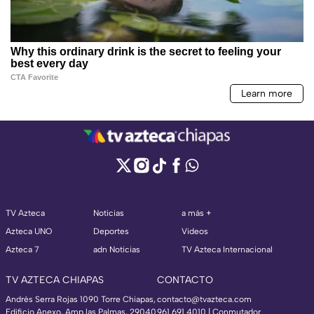
TV Azteca
Noticias
a más +
Azteca UNO
Deportes
Videos
Azteca 7
adn Noticias
TV Azteca Internacional
TV AZTECA CHIAPAS
CONTACTO
Andrés Serra Rojas 1090 Torre Chiapas,
contacto@tvazteca.com
Edificio Anexo, Amp las Palmas, 29040
961 691 4010 | Conmutador