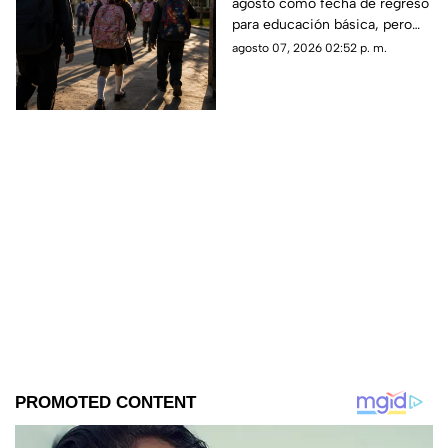
agosto como fecha de regreso
agosto?
para educación básica, pero
algunos estudiantes tendrán
agosto 07, 2026 02:52 p. m.
calendarios diferentes.