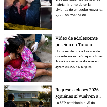
habrían irrumpido en la
propia casa en Rusia
vivienda de un adulto mayor en
Moscú y grabado la agresión.
agosto 08, 2026 02:00 p. m.
Dos ya fueron detenidos.
Video de adolescente
poseída en Tonalá:
bomberos llegaron
Un video de una adolescente
durante un extraño episodio en
auxiliarla ¿Qué es lo
Tonalá volvió a viralizarse en
que ocurrió?
TikTok, aunque las
agosto 08, 2026 12:59 p. m.
circunstancias del hecho
siguen sin aclararse.
Regreso a clases 2026:
¿quiénes sí vuelven a
las aulas el 31 de
La SEP estableció el 31 de