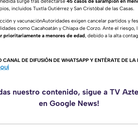
a medida surge tras detectarse
45 casos de sarampión en meno
ios, incluidos Tuxtla Gutiérrez y San Cristóbal de las Casas.
icción y vacunaciónAutoridades exigen cancelar partidos y fe
lidades como Cacahoatán y Chiapa de Corzo. Ante el riesgo, l
r prioritariamente a menores de edad
, debido a la alta conta
O CANAL DE DIFUSIÓN DE WHATSAPP Y ENTÉRATE DE LA
AQUÍ
rdas nuestro contenido, sigue a TV Azt
en Google News!