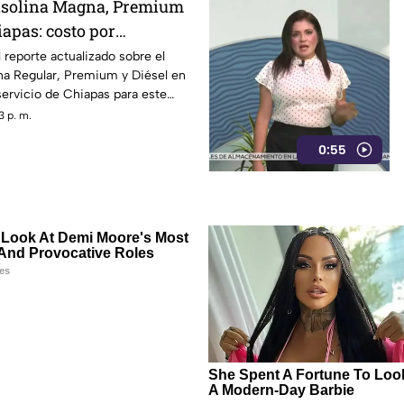
gasolina Magna, Premium
iapas: costo por
 viernes 7 de agosto
reporte actualizado sobre el
ina Regular, Premium y Diésel en
servicio de Chiapas para este
3 p. m.
0:55