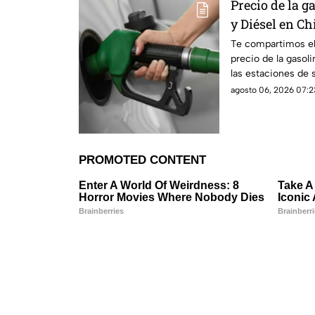
Precio de la 
y Diésel en Ch
municipio este
Te compartimos el 
precio de la gasol
las estaciones de 
cierre de semana.
agosto 06, 2026 07:2