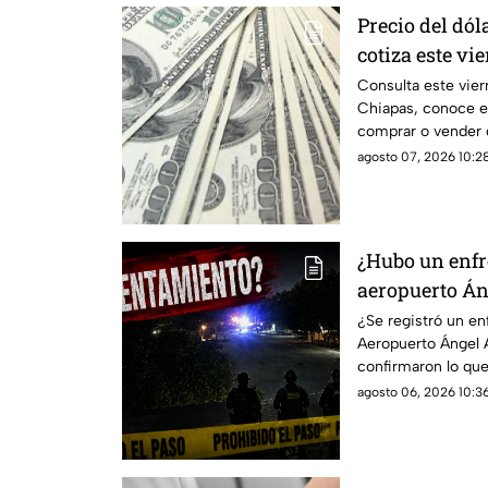
Precio del dól
cotiza este vi
Consulta este vier
Chiapas, conoce e
comprar o vender 
agosto 07, 2026 10:28
¿Hubo un enfr
aeropuerto Án
dijeron las au
¿Se registró un e
Aeropuerto Ángel 
confirmaron lo que
agosto 06, 2026 10:36