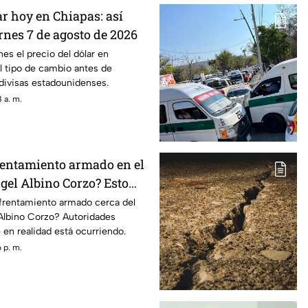
ar hoy en Chiapas: así
ernes 7 de agosto de 2026
nes el precio del dólar en
l tipo de cambio antes de
divisas estadounidenses.
 a. m.
entamiento armado en el
gel Albino Corzo? Esto
toridades
nfrentamiento armado cerca del
Albino Corzo? Autoridades
 en realidad está ocurriendo.
 p. m.