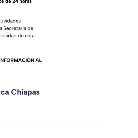
s de 24 horas
stividades
a Secretaría de
giosidad de esta
 INFORMACIÓN AL
eca Chiapas