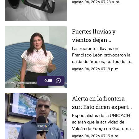
Diésel en las estaciones de
agosto 06, 2026 07:23 p. m.
servicio de Chiapas para este
cierre de semana.
Fuertes lluvias y
vientos dejan
viviendas dañadas en
Las recientes lluvias en
Francisco León provocaron la
Francisco León,
caída de árboles, cortes de luz
Chiapas
y daños en casas de la
agosto 06, 2026 07:18 p. m.
comunidad El Naranjo.
0:55
Protección Civil ya auxilia.
Alerta en la frontera
sur: Esto dicen expertos
sobre el Volcán de
Especialistas de la UNICACH
aclaran que la actividad del
Fuego y la ceniza en
Volcán de Fuego en Guatemala
Chiapas
no representa peligro para
agosto 06, 2026 07:15 p. m.