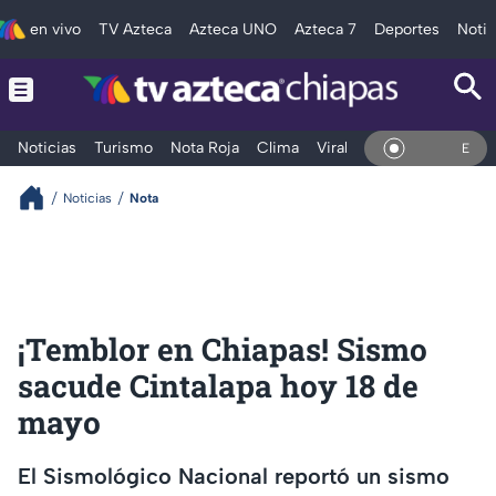
en vivo
TV Azteca
Azteca UNO
Azteca 7
Deportes
Notic
Noticias
Turismo
Nota Roja
Clima
Viral y Tendencia
Taba
En Vivo
Noticias
Nota
¡Temblor en Chiapas! Sismo
sacude Cintalapa hoy 18 de
mayo
El Sismológico Nacional reportó un sismo