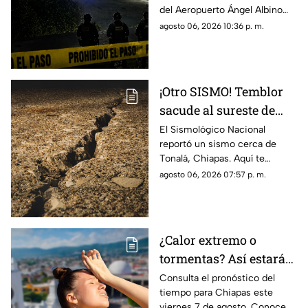
del Aeropuerto Ángel Albino
Albino Corzo? Esto
Corzo? Autoridades
agosto 06, 2026 10:36 p. m.
dijeron las autoridades
confirmaron lo que en realidad
está ocurriendo.
¡Otro SISMO! Temblor
sacude al sureste de
México HOY: epicentro
El Sismológico Nacional
reportó un sismo cerca de
y magnitud
Tonalá, Chiapas. Aquí te
contamos todos los detalles
agosto 06, 2026 07:57 p. m.
del movimiento telúrico de
hoy 6 de agosto de 2026.
¿Calor extremo o
tormentas? Así estará
el clima este viernes 7
Consulta el pronóstico del
tiempo para Chiapas este
de agosto en Chiapas
viernes 7 de agosto. Conoce