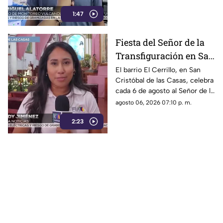
Chiapas ni reactiva a los
1:47
volcanes Tacaná o El Chichón.
Fiesta del Señor de la
Transfiguración en San
Cristóbal de las Casas:
El barrio El Cerrillo, en San
Cristóbal de las Casas, celebra
Tradición y fe en El
cada 6 de agosto al Señor de la
Cerrillo
Transfiguración con misas,
agosto 06, 2026 07:10 p. m.
oraciones y muestras de
2:23
devoción.