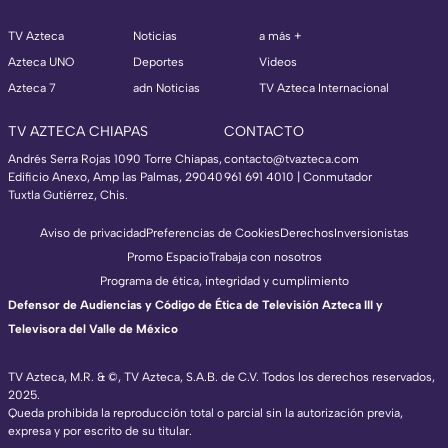
TV Azteca
Noticias
a más +
Azteca UNO
Deportes
Videos
Azteca 7
adn Noticias
TV Azteca Internacional
TV AZTECA CHIAPAS
CONTACTO
Andrés Serra Rojas 1090 Torre Chiapas,
contacto@tvazteca.com
Edificio Anexo, Amp las Palmas, 29040
961 691 4010 | Conmutador
Tuxtla Gutiérrez, Chis.
Aviso de privacidad
Preferencias de Cookies
Derechos
Inversionistas
Promo Espacio
Trabaja con nosotros
Programa de ética, integridad y cumplimiento
Defensor de Audiencias y Código de Ética de Televisión Azteca III y
Televisora del Valle de México
TV Azteca, M.R. & ©, TV Azteca, S.A.B. de C.V. Todos los derechos reservados,
2025.
Queda prohibida la reproducción total o parcial sin la autorización previa,
expresa y por escrito de su titular.