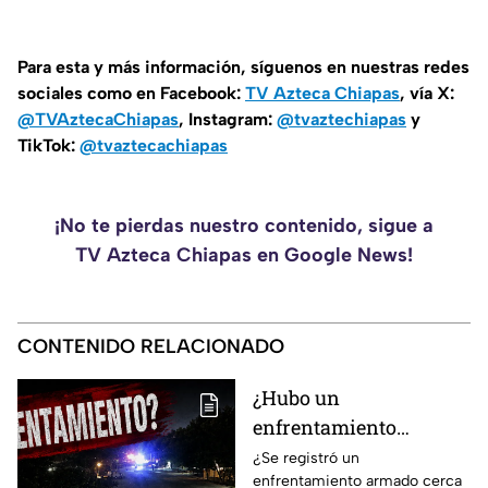
Para esta y más información, síguenos en nuestras redes
sociales como en Facebook:
TV Azteca Chiapas
, vía X:
@TVAztecaChiapas
, Instagram:
@tvaztechiapas
y
TikTok:
@tvaztecachiapas
¡No te pierdas nuestro contenido, sigue a
TV Azteca Chiapas en Google News!
CONTENIDO RELACIONADO
¿Hubo un
enfrentamiento
armado en el
¿Se registró un
enfrentamiento armado cerca
aeropuerto Ángel