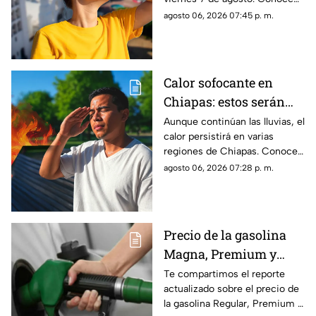
las regiones con probabilidad
agosto 06, 2026 07:45 p. m.
de lluvias y las zonas donde
predominará el ambiente
caluroso.
Calor sofocante en
Chiapas: estos serán
los municipios con las
Aunque continúan las lluvias, el
calor persistirá en varias
temperaturas más altas
regiones de Chiapas. Conoce
este viernes 7 de agosto
cuáles serán los municipios
agosto 06, 2026 07:28 p. m.
con las temperaturas más
altas.
Precio de la gasolina
Magna, Premium y
Diésel en Chiapas:
Te compartimos el reporte
actualizado sobre el precio de
costo por municipio
la gasolina Regular, Premium y
este viernes 7 de agosto