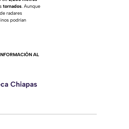
os
tornados
. Aunque
 de radares
linos podrían
 INFORMACIÓN AL
eca Chiapas