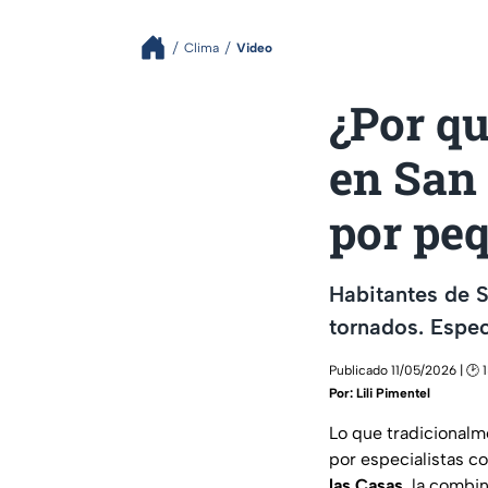
Clima
Video
¿Por qu
en San 
por pe
Habitantes de 
tornados. Espec
Publicado 11/05/2026 | 🕑 
Por:
Lili Pimentel
Lo que tradicional
por especialistas 
las Casas
, la combi