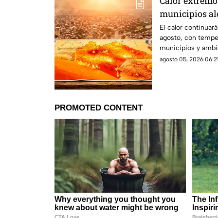
Calor extremo
municipios al
jueves
El calor continuar
agosto, con tempe
municipios y ambi
agosto 05, 2026 06:21