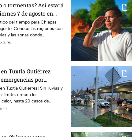
o o tormentas? Así estará
viernes 7 de agosto en
tico del tiempo para Chiapas
agosto. Conoce las regiones con
vias y las zonas donde
biente caluroso.
5 p. m.
en Tuxtla Gutiérrez:
 emergencias por
n severa
n Tuxtla Gutiérrez! Sin lluvias y
l límite, crecen los
calor, hasta 20 casos de
 altas temperaturas.
a. m.