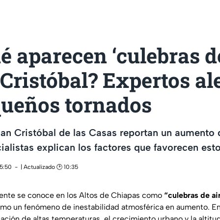
é aparecen ‘culebras de
Cristóbal? Expertos al
queños tornados
San Cristóbal de las Casas reportan un aumento
ialistas explican los factores que favorecen est
15:50
| Actualizado 🕑 10:35
mente se conoce en los Altos de Chiapas como
“culebras de ai
como un fenómeno de inestabilidad atmosférica en aumento. E
nación de altas temperaturas, el crecimiento urbano y la altit