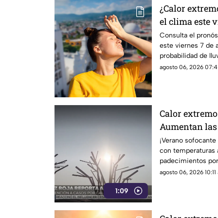
¿Calor extrem
el clima este 
Chiapas
Consulta el pronós
este viernes 7 de 
probabilidad de llu
predominará el am
agosto 06, 2026 07:4
Calor extremo 
Aumentan las
deshidratació
¡Verano sofocante e
con temperaturas a
padecimientos por 
deshidratación por
agosto 06, 2026 10:11 
1:09