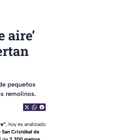
 aire’
ertan
 de pequeños
os remolinos.
re”
, hoy es analizado
n
San Cristóbal de
ud de
2,200 metros