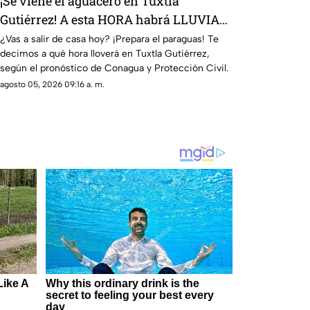
¡Se viene el aguacero en Tuxtla
Gutiérrez! A esta HORA habrá LLUVIAS
intensas hoy 5 de agosto
¿Vas a salir de casa hoy? ¡Prepara el paraguas! Te
decimos a qué hora lloverá en Tuxtla Gutiérrez,
según el pronóstico de Conagua y Protección Civil.
agosto 05, 2026 09:16 a. m.