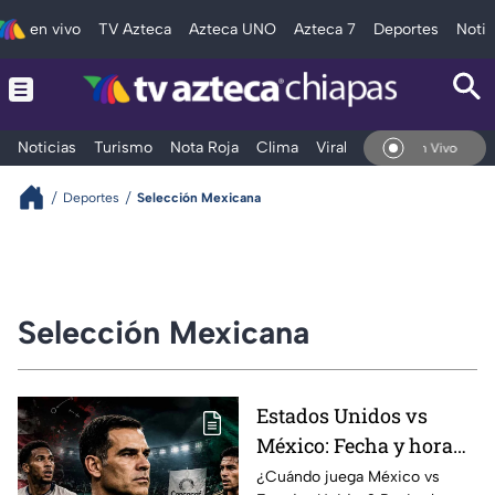
en vivo
TV Azteca
Azteca UNO
Azteca 7
Deportes
Notic
Noticias
Turismo
Nota Roja
Clima
Viral y Tendencia
Taba
En Vivo
Deportes
Selección Mexicana
Selección Mexicana
Estados Unidos vs
México: Fecha y hora
confirmada del primer
¿Cuándo juega México vs