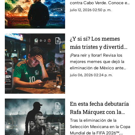
contra Cabo Verde. Conoce el
Mexicana
verdadero rival tras la Copa
julio 12, 2026 02:50 p. m.
Mundial de la FIFA 2026™.
¿Y si sí? Los memes
más tristes y divertidos
que dejó la eliminación
¡Para reír y llorar! Revisa los
mejores memes que dejó la
de México en la Copa
eliminación de México ante
Mundial de la FIFA
Inglaterra en la Copa Mundial
julio 06, 2026 02:24 p. m.
2026™
de la FIFA 2026™. ¿Cuál es el
próximo rival?
En esta fecha debutaría
Rafa Márquez con la
Selección Mexicana
Tras la eliminación de la
Selección Mexicana en la Copa
como nuevo Director
Mundial de la FIFA 2026™,