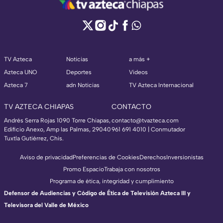
TV Azteca
Noticias
a más +
Azteca UNO
Deportes
Videos
Azteca 7
adn Noticias
TV Azteca Internacional
TV AZTECA CHIAPAS
CONTACTO
Andrés Serra Rojas 1090 Torre Chiapas,
contacto@tvazteca.com
Edificio Anexo, Amp las Palmas, 29040
961 691 4010 | Conmutador
Tuxtla Gutiérrez, Chis.
Aviso de privacidad
Preferencias de Cookies
Derechos
Inversionistas
Promo Espacio
Trabaja con nosotros
Programa de ética, integridad y cumplimiento
Defensor de Audiencias y Código de Ética de Televisión Azteca III y
Televisora del Valle de México