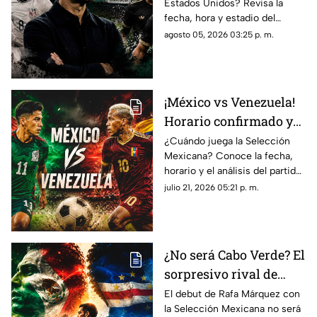
Estados Unidos? Revisa la
Clásico de la Concacaf
fecha, hora y estadio del
de Rafael Márquez
primer Clásico de la Concacaf
agosto 05, 2026 03:25 p. m.
de Rafael Márquez al frente de
la Selección Mexicana.
¡México vs Venezuela!
Horario confirmado y
dónde ver el partido de
¿Cuándo juega la Selección
Mexicana? Conoce la fecha,
la Selección Mexicana
horario y el análisis del partido
México vs Venezuela en los
julio 21, 2026 05:21 p. m.
Juegos Centroamericanos
2026.
¿No será Cabo Verde? El
sorpresivo rival de
Rafa Márquez en su
El debut de Rafa Márquez con
la Selección Mexicana no será
debut con la Selección