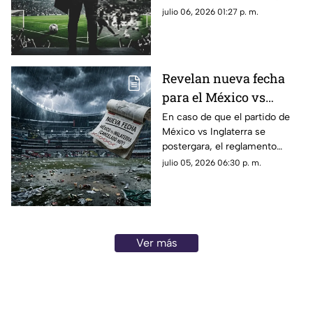
Técnico
Javier Aguirre deja su cargo y
julio 06, 2026 01:27 p. m.
ya se confirmó al nuevo
Director Técnico.
Revelan nueva fecha
para el México vs
Inglaterra si persiste la
En caso de que el partido de
México vs Inglaterra se
tormenta eléctrica
postergara, el reglamento
revela para qué fecha se
julio 05, 2026 06:30 p. m.
reprogramaría el partido.
Ver más