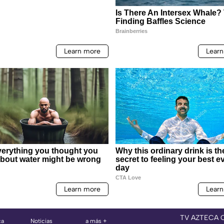
TV AZTECA 
ca
Noticias
a más +