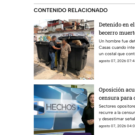
CONTENIDO RELACIONADO
Detenido en el
becerro muert
basura en SC
Un hombre fue det
Casas cuando inte
un costal que cont
agosto 07, 2026 07:4
Oposición acu
censura para 
narcopolítica
Sectores opositor
recurre a la censur
y desestimar señal
con la narcopolític
agosto 07, 2026 04:0