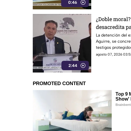
0:46
¿Doble moral?
desacredita p
Inzunza fue el
La detención del e
Aguirre, se concre
Javier Aguirr
testigos protegidos
4T.
agosto 07, 2026 03:5
2:44