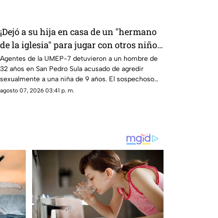
¡Dejó a su hija en casa de un "hermano
de la iglesia" para jugar con otros niños
y la niña terminó 4bus4d4
Agentes de la UMEP-7 detuvieron a un hombre de
32 años en San Pedro Sula acusado de agredir
sexualmente a una niña de 9 años. El sospechoso
fue remitido al Ministerio Público.
agosto 07, 2026 03:41 p. m.