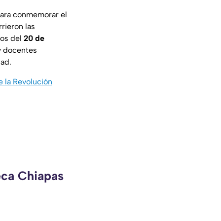
 para conmemorar el
rieron las
los del
20 de
 y docentes
dad.
e la Revolución
eca Chiapas