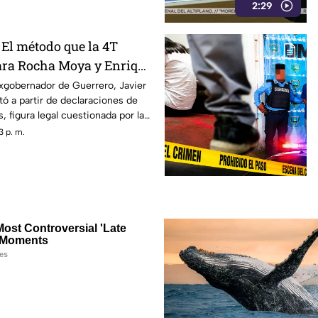
2:29
 El método que la 4T
ara Rocha Moya y Enrique
 que metió a la cárcel a
xgobernador de Guerrero, Javier
tó a partir de declaraciones de
e
, figura legal cuestionada por la
3 p. m.