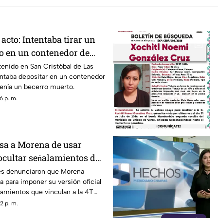
 acto: Intentaba tirar un
o en un contenedor de
LC
enido en San Cristóbal de Las
ntaba depositar en un contenedor
enía un becerro muerto.
6 p. m.
sa a Morena de usar
ocultar seńalamientos de
es denunciaron que Morena
a para imponer su versión oficial
amientos que vinculan a la 4T
a.
2 p. m.