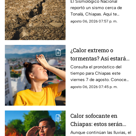
México HOY: epicentro
El Sismológico Nacional
reportó un sismo cerca de
y magnitud
Tonalá, Chiapas. Aquí te
contamos todos los detalles
agosto 06, 2026 07:57 p. m.
del movimiento telúrico de
hoy 6 de agosto de 2026.
¿Calor extremo o
tormentas? Así estará
el clima este viernes 7
Consulta el pronóstico del
tiempo para Chiapas este
de agosto en Chiapas
viernes 7 de agosto. Conoce
las regiones con probabilidad
agosto 06, 2026 07:45 p. m.
de lluvias y las zonas donde
predominará el ambiente
caluroso.
Calor sofocante en
Chiapas: estos serán
los municipios con las
Aunque continúan las lluvias, el