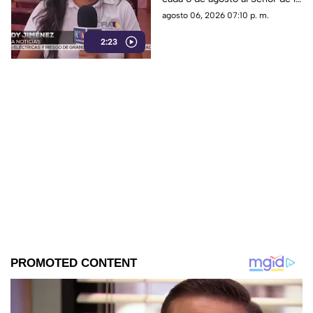
Cerrillo
Transfiguración con misas,
agosto 06, 2026 07:10 p. m.
oraciones y muestras de
2:23
devoción.