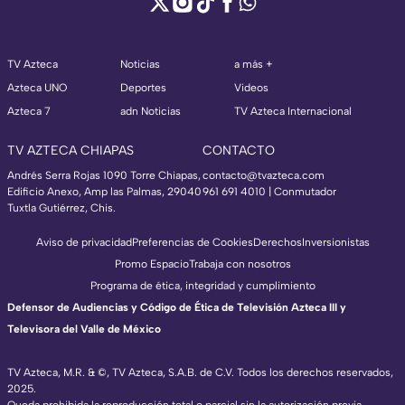
TV Azteca
Noticias
a más +
Azteca UNO
Deportes
Videos
Azteca 7
adn Noticias
TV Azteca Internacional
TV AZTECA CHIAPAS
CONTACTO
Andrés Serra Rojas 1090 Torre Chiapas,
contacto@tvazteca.com
Edificio Anexo, Amp las Palmas, 29040
961 691 4010 | Conmutador
Tuxtla Gutiérrez, Chis.
Aviso de privacidad
Preferencias de Cookies
Derechos
Inversionistas
Promo Espacio
Trabaja con nosotros
Programa de ética, integridad y cumplimiento
Defensor de Audiencias y Código de Ética de Televisión Azteca III y
Televisora del Valle de México
TV Azteca, M.R. & ©, TV Azteca, S.A.B. de C.V. Todos los derechos reservados,
2025.
Queda prohibida la reproducción total o parcial sin la autorización previa,