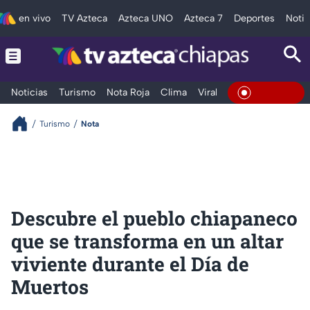
en vivo
TV Azteca
Azteca UNO
Azteca 7
Deportes
Notic
Noticias
Turismo
Nota Roja
Clima
Viral y Tendencia
Taba
En Vivo
Turismo
Nota
Descubre el pueblo chiapaneco
que se transforma en un altar
viviente durante el Día de
Muertos