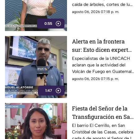
caída de árboles, cortes de luz
Chiapas
y daños en casas de la
agosto 06, 2026 07:18 p. m.
comunidad El Naranjo.
0:55
Protección Civil ya auxilia.
Alerta en la frontera
sur: Esto dicen expertos
sobre el Volcán de
Especialistas de la UNICACH
aclaran que la actividad del
Fuego y la ceniza en
Volcán de Fuego en Guatemala
Chiapas
no representa peligro para
agosto 06, 2026 07:15 p. m.
Chiapas ni reactiva a los
1:47
volcanes Tacaná o El Chichón.
Fiesta del Señor de la
Transfiguración en San
Cristóbal de las Casas:
El barrio El Cerrillo, en San
Cristóbal de las Casas, celebra
Tradición y fe en El
cada 6 de agosto al Señor de la