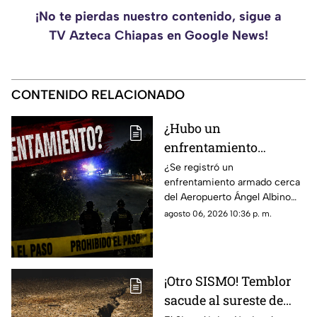
¡No te pierdas nuestro contenido, sigue a
TV Azteca Chiapas en Google News!
CONTENIDO RELACIONADO
¿Hubo un
enfrentamiento
armado en el
¿Se registró un
enfrentamiento armado cerca
aeropuerto Ángel
del Aeropuerto Ángel Albino
Albino Corzo? Esto
Corzo? Autoridades
agosto 06, 2026 10:36 p. m.
dijeron las autoridades
confirmaron lo que en realidad
está ocurriendo.
¡Otro SISMO! Temblor
sacude al sureste de