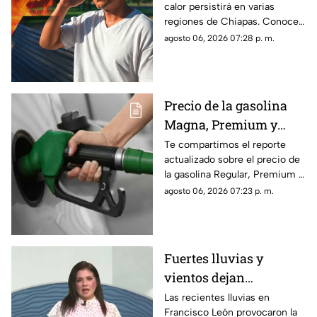
calor persistirá en varias
temperaturas más altas
regiones de Chiapas. Conoce
este viernes 7 de agosto
cuáles serán los municipios
agosto 06, 2026 07:28 p. m.
con las temperaturas más
altas.
Precio de la gasolina
Magna, Premium y
Diésel en Chiapas:
Te compartimos el reporte
actualizado sobre el precio de
costo por municipio
la gasolina Regular, Premium y
este viernes 7 de agosto
Diésel en las estaciones de
agosto 06, 2026 07:23 p. m.
servicio de Chiapas para este
cierre de semana.
Fuertes lluvias y
vientos dejan
viviendas dañadas en
Las recientes lluvias en
Francisco León provocaron la
Francisco León,