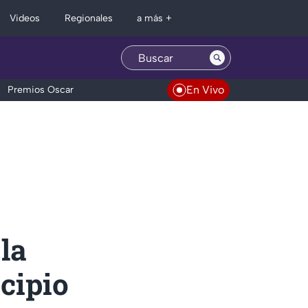
Regionales
Videos
a más +
En Vivo
Premios Oscar
 la
cipio