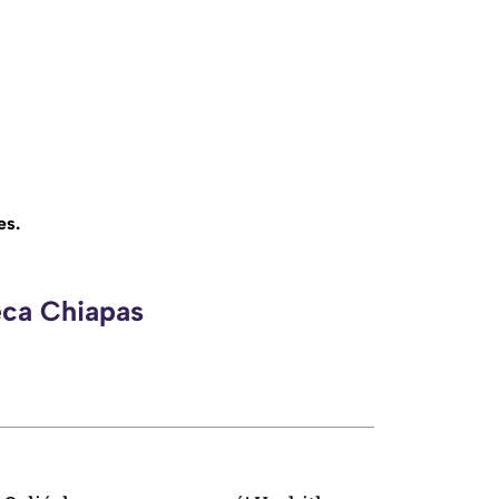
es.
eca Chiapas