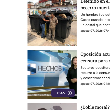
Detenido en el
becerro muert
basura en SC
Un hombre fue det
Casas cuando inte
un costal que cont
agosto 07, 2026 07:4
Oposición acu
censura para 
narcopolítica
Sectores opositor
recurre a la censur
y desestimar señal
con la narcopolític
agosto 07, 2026 04:0
0:46
¿Doble moral?