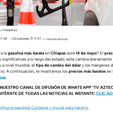
k / freepik.es
17:48
| Actualizado 🕑 17:07
1 minuto lectura
ra
la
gasolina más barata
en
Chiapas
este
14 de mayo
? El
prec
 significativas a lo largo del estado, este cambia diariament
o a nivel mundial, el
tipo de cambio del dólar
y los márgenes d
cio. A continuación, te mostramos los
precios más baratos
en 
pas
.
 NUESTRO CANAL DE DIFUSIÓN DE WHATS APP "TV AZTEC
NTÉRATE DE TODAS LAS NOTICIAS AL INSTANTE:
CLIC AQ
¡Ahorra gasolina! Consejos y trucos para hacerlo.