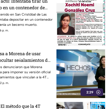
 acto: Intentaba tirar un
o en un contenedor de
LC
enido en San Cristóbal de Las
ntaba depositar en un contenedor
enía un becerro muerto.
6 p. m.
sa a Morena de usar
ocultar seńalamientos de
es denunciaron que Morena
a para imponer su versión oficial
amientos que vinculan a la 4T
a.
2 p. m.
2:29
 El método que la 4T