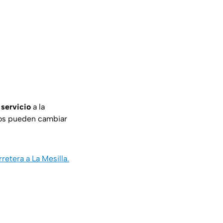
 servicio
a la
ios pueden cambiar
retera a La Mesilla.