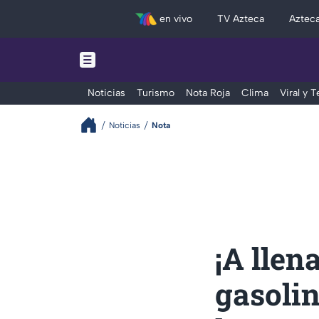
en vivo
TV Azteca
Aztec
Noticias
Turismo
Nota Roja
Clima
Viral y 
Noticias
Nota
¡A llen
gasoli