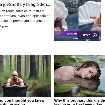
 jov3nc1ta y la agr3den a
ron todo
 en redes sociales muestra la
contra una joven con epilepsia en
 caso ha provocado indignación.
9 p. m.
0:57