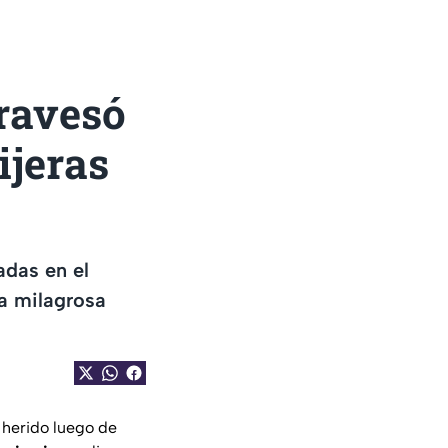
travesó
ijeras
adas en el
a milagrosa
 herido luego de