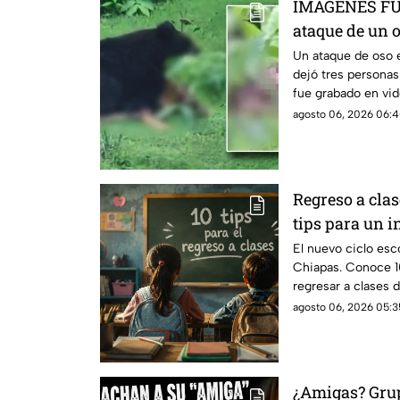
IMÁGENES FUE
ataque de un 
en India
Un ataque de oso en
dejó tres personas
fue grabado en vid
horas después.
agosto 06, 2026 06:4
Regreso a clas
tips para un in
exitoso
El nuevo ciclo esc
Chiapas. Conoce 1
regresar a clases 
agosto 06, 2026 05:3
¿Amigas? Grup