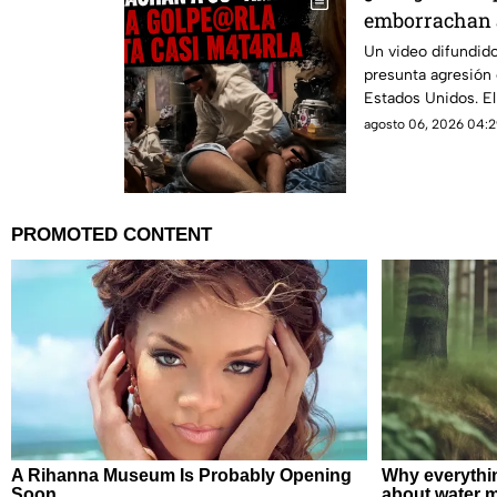
emborrachan a
golpes: graba
Un video difundido
presunta agresión 
Estados Unidos. El
agosto 06, 2026 04:2