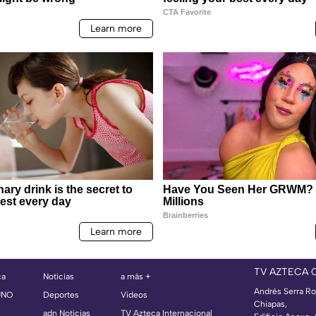
TV AZTECA 
ca
Noticias
a más +
Andrés Serra Ro
UNO
Deportes
Videos
Chiapas,
adn Noticias
TV Azteca Internacional