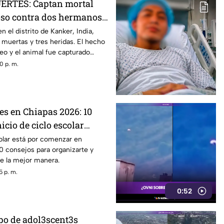
RTES: Captan mortal
oso contra dos hermanos
 el distrito de Kanker, India,
 muertas y tres heridas. El hecho
eo y el animal fue capturado
0 p. m.
es en Chiapas 2026: 10
icio de ciclo escolar
olar está por comenzar en
0 consejos para organizarte y
de la mejor manera.
5 p. m.
0:52
o de adol3scent3s