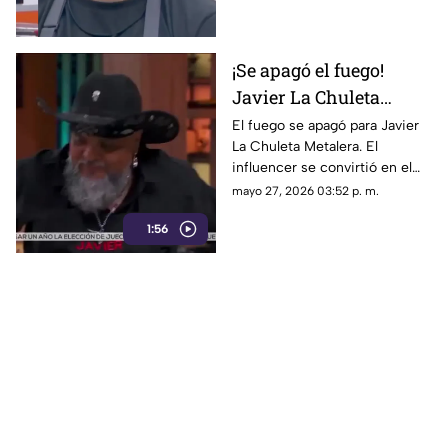
Pin del chef.
¡Se apagó el fuego!
Javier La Chuleta
Metalera es el primer
El fuego se apagó para Javier
La Chuleta Metalera. El
eliminado de
influencer se convirtió en el
MasterChef
primer eliminado de
mayo 27, 2026 03:52 p. m.
MasterChef tras no convencer
1:56
a los jueces. ¡Dejó huella!