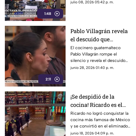
el cocinero nos revela su
julio 08, 2026 05:42 p. m.
experiencia, aprendizajes y su
1:48
evolución en el reality.
Pablo Villagrán revela
el descuido que
provocó su salida de
El cocinero guatemalteco
Pablo Villagrán rompe el
MasterChef 24/7
silencio y revela el descuido
técnico en su platillo que
junio 28, 2026 01:40 p. m.
decepcionó a los jueces de
2:11
MasterChef 24/7.
¡Se despidió de la
cocina! Ricardo es el
eliminado de
Ricardo no logró conquistar la
cocina más famosa de México
MasterChef tras no
y se convirtió en el eliminado
conquistar a los jueces
de MasterChef. Revive su
junio 18, 2026 04:09 p. m.