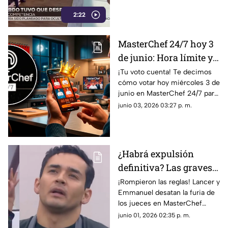
emotiva despedida.
2:22
MasterChef 24/7 hoy 3
de junio: Hora límite y
cómo votar por el tercer
¡Tu voto cuenta! Te decimos
cómo votar hoy miércoles 3 de
capitán
junio en MasterChef 24/7 para
elegir al tercer capitán y la
junio 03, 2026 03:27 p. m.
hora límite antes del cierre.
¿Habrá expulsión
definitiva? Las graves
consecuencias que
¡Rompieron las reglas! Lancer y
Emmanuel desatan la furia de
enfrentan Lancer y
los jueces en MasterChef
Emmanuel en
24/7. Descubre qué sanción
junio 01, 2026 02:35 p. m.
MasterChef 24/7
recibirán HOY en la gala del