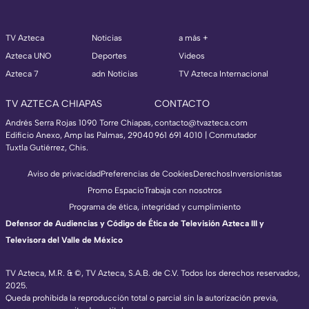
TV Azteca
Noticias
a más +
Azteca UNO
Deportes
Videos
Azteca 7
adn Noticias
TV Azteca Internacional
TV AZTECA CHIAPAS
CONTACTO
Andrés Serra Rojas 1090 Torre Chiapas,
contacto@tvazteca.com
Edificio Anexo, Amp las Palmas, 29040
961 691 4010 | Conmutador
Tuxtla Gutiérrez, Chis.
Aviso de privacidad
Preferencias de Cookies
Derechos
Inversionistas
Promo Espacio
Trabaja con nosotros
Programa de ética, integridad y cumplimiento
Defensor de Audiencias y Código de Ética de Televisión Azteca III y
Televisora del Valle de México
TV Azteca, M.R. & ©, TV Azteca, S.A.B. de C.V. Todos los derechos reservados,
2025.
Queda prohibida la reproducción total o parcial sin la autorización previa,