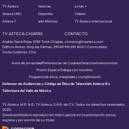
TV Azteca
Noticias
a más +
Azteca UNO
Deportes
Videos
Azteca 7
adn Noticias
TV Azteca Internacional
TV AZTECA CHIAPAS
CONTACTO
Andrés Serra Rojas 1090 Torre Chiapas,
contacto@tvazteca.com
Edificio Anexo, Amp las Palmas, 29040
961 691 4010 | Conmutador
Tuxtla Gutiérrez, Chis.
Aviso de privacidad
Preferencias de Cookies
Derechos
Inversionistas
Promo Espacio
Trabaja con nosotros
Programa de ética, integridad y cumplimiento
Defensor de Audiencias y Código de Ética de Televisión Azteca III y
Televisora del Valle de México
TV Azteca, M.R. & ©, TV Azteca, S.A.B. de C.V. Todos los derechos reservados,
2025.
Queda prohibida la reproducción total o parcial sin la autorización previa,
expresa y por escrito de su titular.