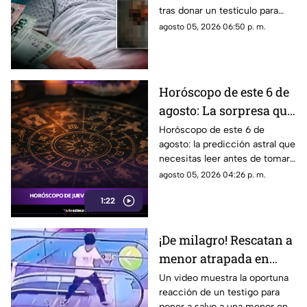
tras donar un testículo para
investigación científica volvió
agosto 05, 2026 06:50 p. m.
a viralizarse en redes.
Horóscopo de este 6 de
agosto: La sorpresa que
espera a tu signo
Horóscopo de este 6 de
agosto: la predicción astral que
necesitas leer antes de tomar
decisiones en el amor o el
agosto 05, 2026 04:26 p. m.
dinero.
1:22
¡De milagro! Rescatan a
menor atrapada en
escalera eléctrica
Un video muestra la oportuna
reacción de un testigo para
|VIDEO|
poner a salvo a una menor en