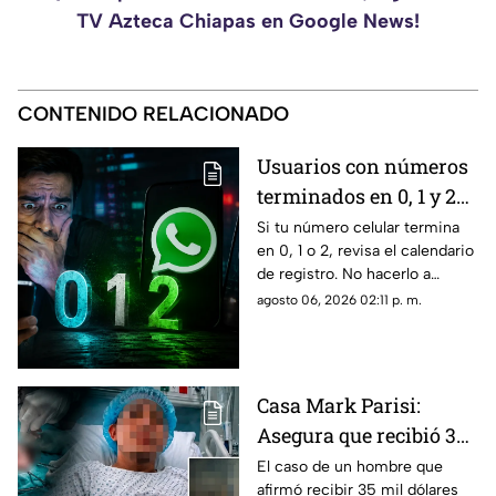
TV Azteca Chiapas en Google News!
CONTENIDO RELACIONADO
Usuarios con números
terminados en 0, 1 y 2
podrían quedarse sin
Si tu número celular termina
en 0, 1 o 2, revisa el calendario
línea este mes; conoce
de registro. No hacerlo a
cómo evitarlo
tiempo podría provocar la
agosto 06, 2026 02:11 p. m.
suspensión temporal de tu
línea.
Casa Mark Parisi:
Asegura que recibió 35
mil dólares por donar
El caso de un hombre que
afirmó recibir 35 mil dólares
un t3stícul0