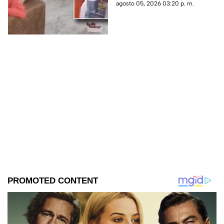
del refrigerador mientras
agosto 05, 2026 03:20 p. m.
hablaba por teléfono.