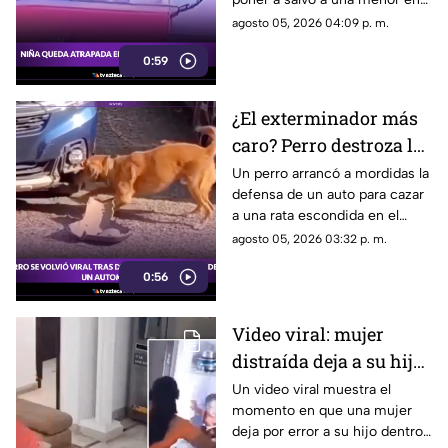
una escalera eléctrica.
agosto 05, 2026 04:09 p. m.
0:59
¿El exterminador más
caro? Perro destroza la
defensa de un auto
Un perro arrancó a mordidas la
defensa de un auto para cazar
para atrapar a una rata
a una rata escondida en el
|VIDEO|
motor. El video del momento
agosto 05, 2026 03:32 p. m.
ya se volvió viral en redes
0:56
sociales.
Video viral: mujer
distraída deja a su hijo
dentro del refrigerador
Un video viral muestra el
momento en que una mujer
mientras hablaba por
deja por error a su hijo dentro
teléfono