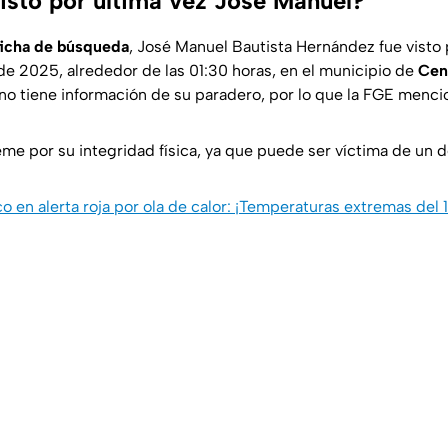
isto por última vez José Manuel?
ficha de búsqueda
, José Manuel Bautista Hernández fue visto 
e 2025, alrededor de las 01:30 horas, en el municipio de
Cen
 no tiene información de su paradero, por lo que la FGE menci
eme por su integridad física, ya que puede ser víctima de un de
o en alerta roja por ola de calor: ¡Temperaturas extremas del 1