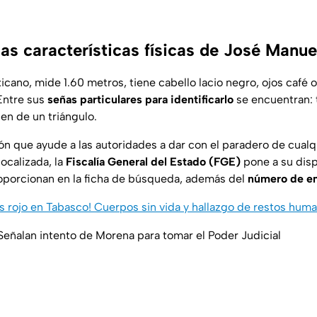
as características físicas de José Manue
cano, mide 1.60 metros, tiene cabello lacio negro, ojos café 
Entre sus
señas particulares para identificarlo
se encuentran: 
en de un triángulo.
ón que ayude a las autoridades a dar con el paradero de cualq
ocalizada, la
Fiscalía General del Estado (FGE)
pone a su disp
oporcionan en la ficha de búsqueda, además del
número de em
s rojo en Tabasco! Cuerpos sin vida y hallazgo de restos hum
eñalan intento de Morena para tomar el Poder Judicial