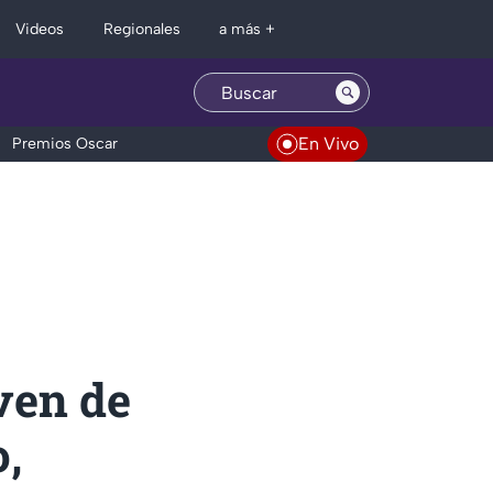
Regionales
Videos
a más +
En Vivo
Premios Oscar
ven de
,