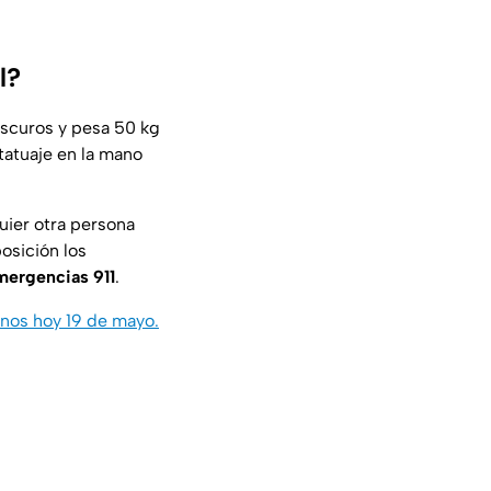
l?
oscuros y pesa 50 kg
tatuaje en la mano
uier otra persona
osición los
ergencias 911
.
anos hoy 19 de mayo.