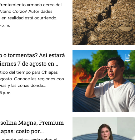
toridades
nfrentamiento armado cerca del
Albino Corzo? Autoridades
 en realidad está ocurriendo.
 p. m.
o o tormentas? Así estará
viernes 7 de agosto en
tico del tiempo para Chiapas
agosto. Conoce las regiones con
vias y las zonas donde
biente caluroso.
5 p. m.
gasolina Magna, Premium
iapas: costo por
 viernes 7 de agosto
reporte actualizado sobre el