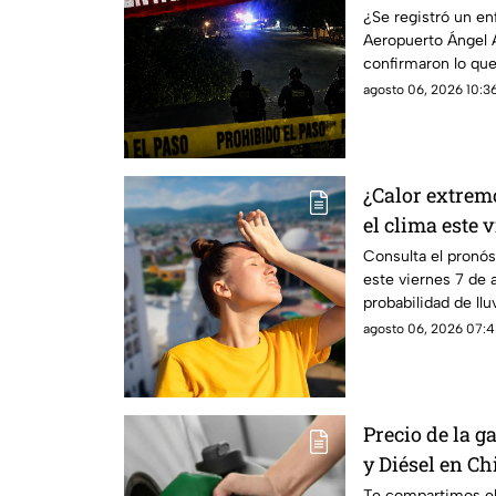
dijeron las au
¿Se registró un e
Aeropuerto Ángel 
confirmaron lo que
agosto 06, 2026 10:36
¿Calor extrem
el clima este 
Chiapas
Consulta el pronós
este viernes 7 de 
probabilidad de llu
predominará el am
agosto 06, 2026 07:4
Precio de la 
y Diésel en Ch
municipio este
Te compartimos el 