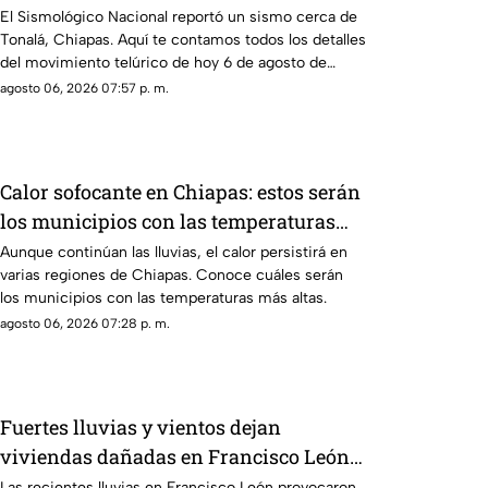
El Sismológico Nacional reportó un sismo cerca de
Tonalá, Chiapas. Aquí te contamos todos los detalles
del movimiento telúrico de hoy 6 de agosto de
2026.
agosto 06, 2026 07:57 p. m.
Calor sofocante en Chiapas: estos serán
los municipios con las temperaturas
más altas este viernes 7 de agosto
Aunque continúan las lluvias, el calor persistirá en
varias regiones de Chiapas. Conoce cuáles serán
los municipios con las temperaturas más altas.
agosto 06, 2026 07:28 p. m.
Fuertes lluvias y vientos dejan
viviendas dañadas en Francisco León,
Chiapas
Las recientes lluvias en Francisco León provocaron