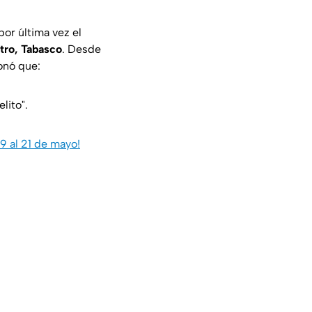
por última vez el
tro, Tabasco
. Desde
onó que:
lito".
9 al 21 de mayo!