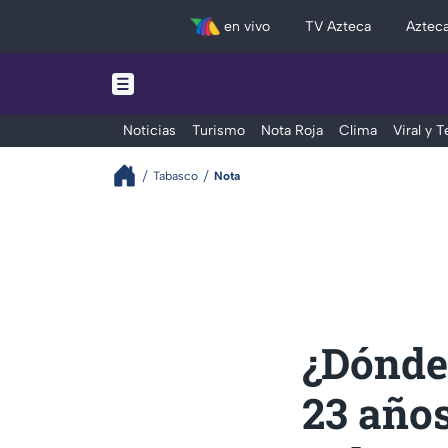
en vivo
TV Azteca
Aztec
Noticias
Turismo
Nota Roja
Clima
Viral y 
Tabasco
Nota
¿Dónde
23 años