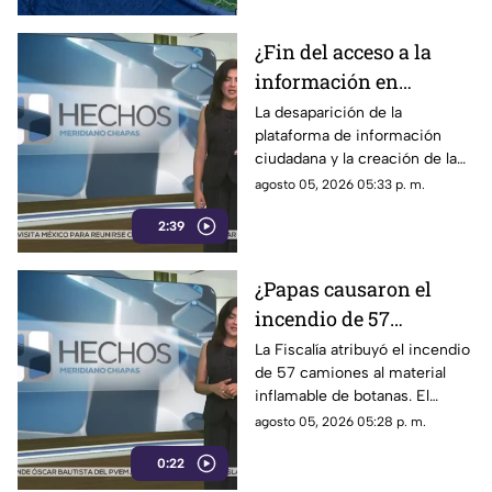
¿Fin del acceso a la
información en
México? Creación de la
La desaparición de la
plataforma de información
Agencia de
ciudadana y la creación de la
Transformación Digital
Agencia de Transformación
agosto 05, 2026 05:33 p. m.
controlará todo a modo
Digital generan inquietud
2:39
sobre el control de contenidos.
¿Papas causaron el
incendio de 57
camiones en
La Fiscalía atribuyó el incendio
de 57 camiones al material
Tamaulipas? La
inflamable de botanas. El
polémica explicación
dictamen oficial genera
agosto 05, 2026 05:28 p. m.
de las autoridades que
cuestionamientos y continúa
deja dudas
0:22
sin haber detenidos.