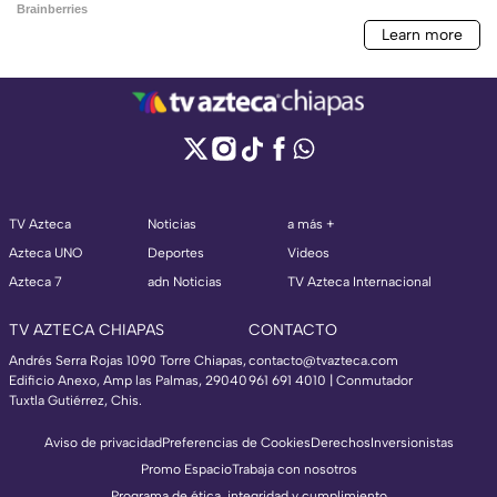
TV Azteca
Noticias
a más +
Azteca UNO
Deportes
Videos
Azteca 7
adn Noticias
TV Azteca Internacional
TV AZTECA CHIAPAS
CONTACTO
Andrés Serra Rojas 1090 Torre Chiapas,
contacto@tvazteca.com
Edificio Anexo, Amp las Palmas, 29040
961 691 4010 | Conmutador
Tuxtla Gutiérrez, Chis.
Aviso de privacidad
Preferencias de Cookies
Derechos
Inversionistas
Promo Espacio
Trabaja con nosotros
Programa de ética, integridad y cumplimiento