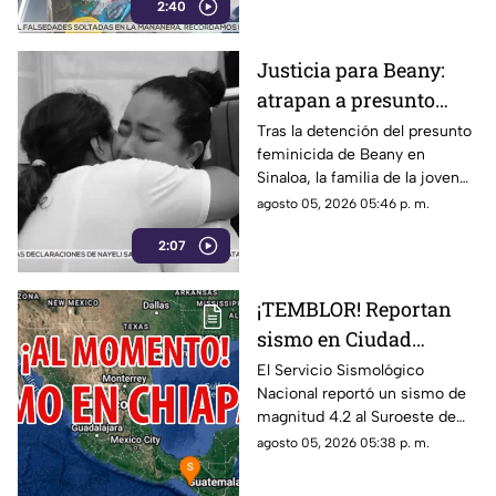
2:40
hallaron ropa, casquillos y
restos humanos.
Justicia para Beany:
atrapan a presunto
f3minic1da en Sinaloa
Tras la detención del presunto
feminicida de Beany en
y exigen investigar red
Sinaloa, la familia de la joven
de complicidad
exige la pena máxima y
agosto 05, 2026 05:46 p. m.
denuncia que los cómplices
2:07
del crimen siguen prófugos.
¡TEMBLOR! Reportan
sismo en Ciudad
Hidalgo, Chiapas, hoy 5
El Servicio Sismológico
Nacional reportó un sismo de
de agosto del 2026
magnitud 4.2 al Suroeste de
Ciudad Hidalgo, Chiapas. Aquí
agosto 05, 2026 05:38 p. m.
te contamos todos los detalles.