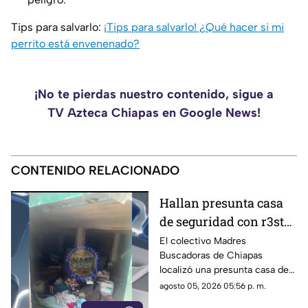
Tips para salvarlo:
¡Tips para salvarlo! ¿Qué hacer si mi
perrito está envenenado?
¡No te pierdas nuestro contenido, sigue a
TV Azteca Chiapas en Google News!
CONTENIDO RELACIONADO
Hallan presunta casa
de seguridad con r3st0s
humanos en Chiapa de
El colectivo Madres
Buscadoras de Chiapas
Corzo
localizó una presunta casa de
seguridad en Nicolás Bravo,
agosto 05, 2026 05:56 p. m.
Chiapa de Corzo, donde