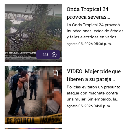
Onda Tropical 24
provoca severas
afectaciones por
La Onda Tropical 24 provocó
inundaciones, caída de árboles
lluvias en varios
y fallas eléctricas en varios
municipios de Chiapas
municipios de Chiapas.
agosto 05, 2026 05:06 p. m.
Conoce las afectaciones por
1:13
lluvias.
VIDEO: Mujer pide que
liberen a su pareja
agresiva que fue
Policías evitaron un presunto
ataque con machete contra
detenida por la policía
una mujer. Sin embargo, la
¡La amenazaba con un
reacción de la víctima tras la
agosto 05, 2026 04:31 p. m.
machete!
detención del agresor generó
polémica.