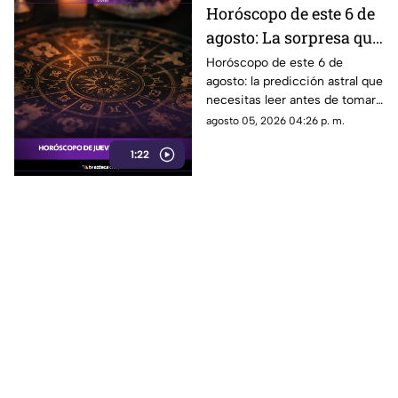
Horóscopo de este 6 de
agosto: La sorpresa que
espera a tu signo
Horóscopo de este 6 de
agosto: la predicción astral que
necesitas leer antes de tomar
decisiones en el amor o el
agosto 05, 2026 04:26 p. m.
dinero.
1:22