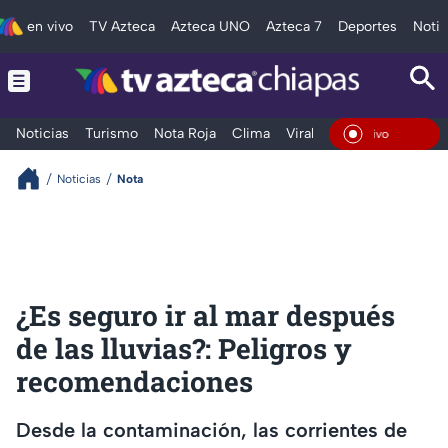
en vivo
TV Azteca
Azteca UNO
Azteca 7
Deportes
Notic
Noticias
Turismo
Nota Roja
Clima
Viral y Tendencia
Taba
En Vi
Noticias
Nota
¿Es seguro ir al mar después
de las lluvias?: Peligros y
recomendaciones
Desde la contaminación, las corrientes de