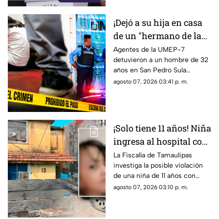
¡Dejó a su hija en casa
de un "hermano de la
iglesia" para jugar con
Agentes de la UMEP-7
detuvieron a un hombre de 32
otros niños y la niña
años en San Pedro Sula
terminó 4bus4d4
acusado de agredir
agosto 07, 2026 03:41 p. m.
sexualmente a una niña de 9
años. El sospechoso fue
remitido al Ministerio Público.
¡Solo tiene 11 años! Niña
ingresa al hospital con
más de 5 meses de
La Fiscalía de Tamaulipas
investiga la posible violación
embarazo: autoridades
de una niña de 11 años con
investigan familiares
cinco meses de embarazo en
agosto 07, 2026 03:10 p. m.
Matamoros, todo apunta al
entorno familiar.