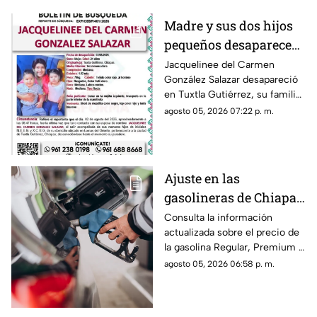
Madre y sus dos hijos
pequeños desaparecen
en Tuxtla Gutiérrez ¡Su
Jacquelinee del Carmen
González Salazar desapareció
esposo levantó una
en Tuxtla Gutiérrez, su familia
ficha de busqueda!
lo busca, por lo que han
agosto 05, 2026 07:22 p. m.
activado un ficha para dar con
su paradero.
Ajuste en las
gasolineras de Chiapas:
Precio de la Magna,
Consulta la información
actualizada sobre el precio de
Premium y Diésel este
la gasolina Regular, Premium y
jueves 6 de agosto
Diésel en las estaciones de
agosto 05, 2026 06:58 p. m.
servicio de Chiapas para este
jueves.