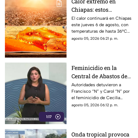
Calor extremo en
Chiapas: estos
municipios alcanzarán
El calor continuará en Chiapas
este jueves 6 de agosto, con
hasta 36°C este jueves
temperaturas de hasta 36°C
en algunos municipios y
agosto 05, 2026 06:21 p. m.
ambiente muy caluroso.
Feminicidio en la
Central de Abastos de
Comitán: capturan a
Autoridades detuvieron a
Francisco “N” y Carol “N” por
dos implicados, una
el feminicidio de Cecilia
detención ocurrió en
Viviana en Comitán. La Fiscalía
agosto 05, 2026 06:12 p. m.
Jalisco
investiga el ataque como
1:17
disputas entre locatarios.
Onda tropical provoca