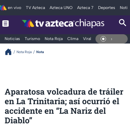
en vivo
TV Azteca
Azteca UNO
Azteca 7
Deportes
Notic
Noticias
Turismo
Nota Roja
Clima
Viral y Tendencia
Taba
En Viv
Nota Roja
Nota
Aparatosa volcadura de tráiler
en La Trinitaria; así ocurrió el
accidente en “La Nariz del
Diablo”