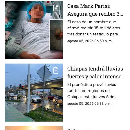
Casa Mark Parisi:
Asegura que recibió 35
mil dólares por donar
El caso de un hombre que
afirmó recibir 35 mil dólares
un t3stícul0
tras donar un testículo para
investigación científica volvió
agosto 05, 2026 06:50 p. m.
a viralizarse en redes.
Chiapas tendrá lluvias
fuertes y calor intenso
este jueves 6 de agosto
El pronóstico prevé lluvias
fuertes en regiones de
Chiapas este jueves 6 de
agosto, mientras el ambiente
agosto 05, 2026 06:33 p. m.
continuará caluroso en gran
parte del estado.