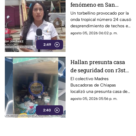
fenómeno en San
Cristóbal: torbellino
Un torbellino provocado por la
onda tropical número 24 causó
desprende techos de
desprendimiento de techos en
locales y derriba
un mercado y la caída de
agosto 05, 2026 06:02 p. m.
árboles
árboles sobre vehículos en San
2:49
Cristóbal de Las Casas.
Hallan presunta casa
de seguridad con r3st0s
humanos en Chiapa de
El colectivo Madres
Buscadoras de Chiapas
Corzo
localizó una presunta casa de
seguridad en Nicolás Bravo,
agosto 05, 2026 05:56 p. m.
Chiapa de Corzo, donde
2:40
hallaron ropa, casquillos y
restos humanos.