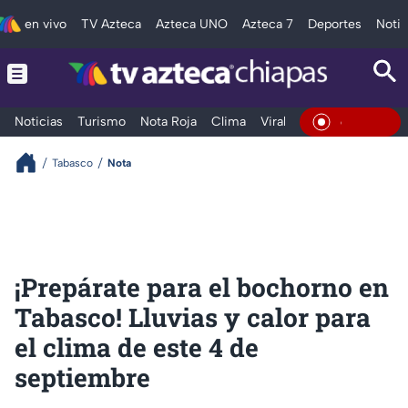
en vivo
TV Azteca
Azteca UNO
Azteca 7
Deportes
Notic
Noticias
Turismo
Nota Roja
Clima
Viral y Tendencia
Taba
En Vivo
Tabasco
Nota
¡Prepárate para el bochorno en
Tabasco! Lluvias y calor para
el clima de este 4 de
septiembre