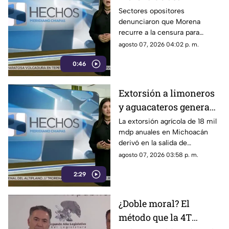
censura para ocultar
Sectores opositores
denunciaron que Morena
seńalamientos de
recurre a la censura para
narcopolítica
imponer su versión oficial y
agosto 07, 2026 04:02 p. m.
desestimar señalamientos que
0:46
vinculan a la 4T con la
narcopolítica.
Extorsión a limoneros
y aguacateros genera
pérdidas de 18 mil mdp
La extorsión agrícola de 18 mil
mdp anuales en Michoacán
en Michoacán
derivó en la salida de
inspectores de EE. UU.,
agosto 07, 2026 03:58 p. m.
frenando la exportación de
2:29
aguacate y provocando
severas pérdidas.
¿Doble moral? El
método que la 4T