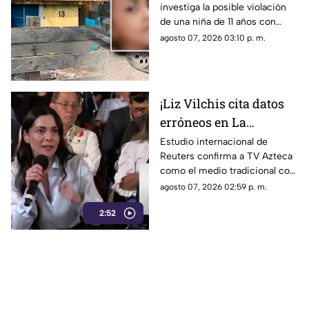
investiga la posible violación
embarazo: autoridades
de una niña de 11 años con
investigan familiares
cinco meses de embarazo en
agosto 07, 2026 03:10 p. m.
Matamoros, todo apunta al
entorno familiar.
¡Liz Vilchis cita datos
erróneos en La
Mañanera: Estudio de
Estudio internacional de
Reuters confirma a TV Azteca
Reuters confirma
como el medio tradicional con
liderazgo de TV Azteca
mayor alcance y credibilidad
agosto 07, 2026 02:59 p. m.
en alcance y
en México, tras
credibilidad
2:52
inconsistencias en La
Mañanera.