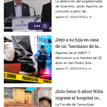
desacredita para Rocha
La detención del exgobernador
de Guerrero, Javier Aguirre, se
Moya y Enrique
concretó a partir de
Inzunza fue el que
declaraciones de testigos
agosto 07, 2026 03:53 p. m.
metió a la cárcel a
protegidos, figura legal
Javier Aguirre
2:44
cuestionada por la 4T.
¡Dejó a su hija en casa
de un "hermano de la
iglesia" para jugar con
Agentes de la UMEP-7
detuvieron a un hombre de 32
otros niños y la niña
años en San Pedro Sula
terminó 4bus4d4
acusado de agredir
agosto 07, 2026 03:41 p. m.
sexualmente a una niña de 9
años. El sospechoso fue
remitido al Ministerio Público.
¡Solo tiene 11 años! Niña
ingresa al hospital con
más de 5 meses de
La Fiscalía de Tamaulipas