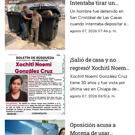
Intentaba tirar un
becerro muerto en un
Un hombre fue detenido en
San Cristóbal de Las Casas
contenedor de basura
cuando intentaba depositar en
en SCLC
un contenedor un costal que
agosto 07, 2026 07:46 p. m.
contenía un becerro muerto.
¡Salió de casa y no
regresó! Xochitl Noemi
desapareció en Chiapa
Xochitl Noemi González Cruz
tiene 30 años y fue vista por
de Corzo
última vez en Chiapa de
Corzo, Chiapas.
agosto 07, 2026 06:51 p. m.
Oposición acusa a
Morena de usar