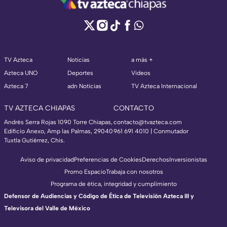
TV Azteca
Noticias
a más +
Azteca UNO
Deportes
Videos
Azteca 7
adn Noticias
TV Azteca Internacional
TV AZTECA CHIAPAS
CONTACTO
Andrés Serra Rojas 1090 Torre Chiapas,
contacto@tvazteca.com
Edificio Anexo, Amp las Palmas, 29040
961 691 4010 | Conmutador
Tuxtla Gutiérrez, Chis.
Aviso de privacidad
Preferencias de Cookies
Derechos
Inversionistas
Promo Espacio
Trabaja con nosotros
Programa de ética, integridad y cumplimiento
Defensor de Audiencias y Código de Ética de Televisión Azteca III y
Televisora del Valle de México