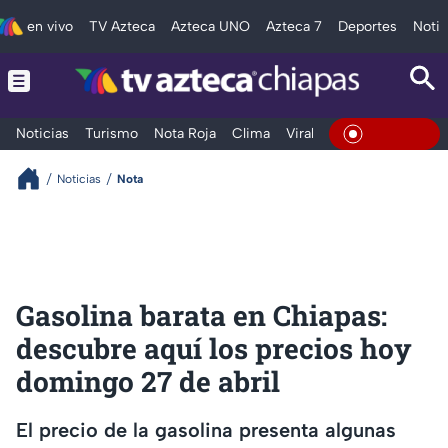
en vivo
TV Azteca
Azteca UNO
Azteca 7
Deportes
Notic
Noticias
Turismo
Nota Roja
Clima
Viral y Tendencia
Taba
En Vivo
Noticias
Nota
Gasolina barata en Chiapas:
descubre aquí los precios hoy
domingo 27 de abril
El precio de la gasolina presenta algunas