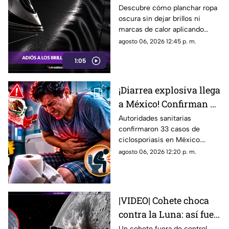
planchar? El método de
Descubre cómo planchar ropa
oscura sin dejar brillos ni
vapor para proteger tus
marcas de calor aplicando
prendas
vapor a distancia y usando la
agosto 06, 2026 12:45 p. m.
temperatura adecuada en tus
1:05
prendas.
¡Diarrea explosiva llega
a México! Confirman 33
casos en el país: Lista
Autoridades sanitarias
confirmaron 33 casos de
de estados afectados
ciclosporiasis en México.
Conoce los casos, los
agosto 06, 2026 12:20 p. m.
síntomas y los estados
afectados por la ‘diarrea
explosiva’.
|VIDEO| Cohete choca
contra la Luna: así fue
el instante exacto del
Un cohete fuera de control