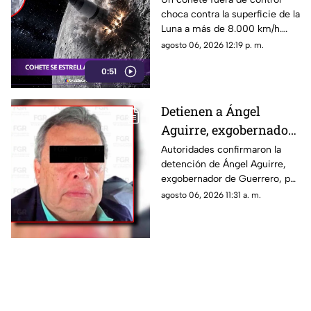
choca contra la superficie de la
impacto
Luna a más de 8.000 km/h.
Mira el momento exacto del
agosto 06, 2026 12:19 p. m.
impacto.
0:51
Detienen a Ángel
Aguirre, exgobernador
de Guerrero, por ocultar
Autoridades confirmaron la
detención de Ángel Aguirre,
evidencia del caso
exgobernador de Guerrero, por
Ayotzinapa
presuntamente ocultar
agosto 06, 2026 11:31 a. m.
evidencias sobre el paradero
de los 43 normalistas de
Ayotzinapa.