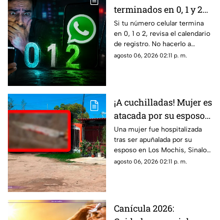
terminados en 0, 1 y 2
podrían quedarse sin
Si tu número celular termina
en 0, 1 o 2, revisa el calendario
línea este mes; conoce
de registro. No hacerlo a
cómo evitarlo
tiempo podría provocar la
agosto 06, 2026 02:11 p. m.
suspensión temporal de tu
línea.
¡A cuchilladas! Mujer es
atacada por su esposo
en Sinaloa; esto pasó
Una mujer fue hospitalizada
tras ser apuñalada por su
esposo en Los Mochis, Sinaloa.
La Fiscalía investiga el caso
agosto 06, 2026 02:11 p. m.
como tentativa de feminicidio.
Canícula 2026: