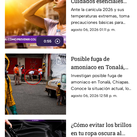
Cuidados esenciales
para proteger tu salud
Ante la canícula 2026 y sus
temperaturas extremas, toma
del intenso calor
precauciones básicas para
evitar deshidratación, golpes
agosto 06, 2026 01:11 p. m.
de calor y enfermedades.
0:55
Posible fuga de
amoniaco en Tonalá,
Chiapas: riesgos y
Investigan posible fuga de
amoniaco en Tonalá, Chiapas.
situación actual
Conoce la situación actual, los
riesgos para la salud y las
agosto 06, 2026 12:58 p. m.
medidas de prevención para la
población.
¿Cómo evitar los brillos
en tu ropa oscura al