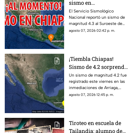
sismo en
MAPASTEPEC, Chiapas,
El Servicio Sismológico
Nacional reportó un sismo de
hoy 7 de agosto del
magnitud 4.3 al Suroeste de
2026
MAPASTEPEC, Chiapas. Aquí
agosto 07, 2026 02:42 p. m.
te contamos todos los detalles.
¡Tiembla Chiapas!
Sismo de 4.2 sorprende
a Arriaga este viernes 7
Un sismo de magnitud 4.2 fue
registrado este viernes en las
de agosto
inmediaciones de Arriaga,
Chiapas, de acuerdo con el
agosto 07, 2026 12:45 p. m.
reporte sísmico.
Tiroteo en escuela de
Tailandia: alumno de