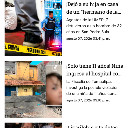
¡Dejó a su hija en casa
de un "hermano de la
iglesia" para jugar con
Agentes de la UMEP-7
detuvieron a un hombre de 32
otros niños y la niña
años en San Pedro Sula
terminó 4bus4d4
acusado de agredir
agosto 07, 2026 03:41 p. m.
sexualmente a una niña de 9
años. El sospechoso fue
remitido al Ministerio Público.
¡Solo tiene 11 años! Niña
ingresa al hospital con
más de 5 meses de
La Fiscalía de Tamaulipas
investiga la posible violación
embarazo: autoridades
de una niña de 11 años con
investigan familiares
cinco meses de embarazo en
agosto 07, 2026 03:10 p. m.
Matamoros, todo apunta al
entorno familiar.
¡Liz Vilchis cita datos