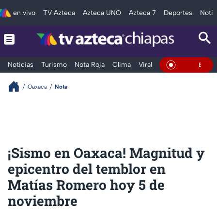
en vivo
TV Azteca
Azteca UNO
Azteca 7
Deportes
Notic
Noticias
Turismo
Nota Roja
Clima
Viral y Tendencia
Taba
En Vivo
Oaxaca
Nota
¡Sismo en Oaxaca! Magnitud y
epicentro del temblor en
Matías Romero hoy 5 de
noviembre