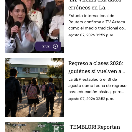
erróneos en La
Mañanera: Estudio de
Estudio internacional de
Reuters confirma a TV Azteca
Reuters confirma
como el medio tradicional con
liderazgo de TV Azteca
mayor alcance y credibilidad
agosto 07, 2026 02:59 p. m.
en alcance y
en México, tras
credibilidad
2:52
inconsistencias en La
Mañanera.
Regreso a clases 2026:
¿quiénes sí vuelven a
las aulas el 31 de
La SEP estableció el 31 de
agosto como fecha de regreso
agosto?
para educación básica, pero
algunos estudiantes tendrán
agosto 07, 2026 02:52 p. m.
calendarios diferentes.
¡TEMBLOR! Reportan