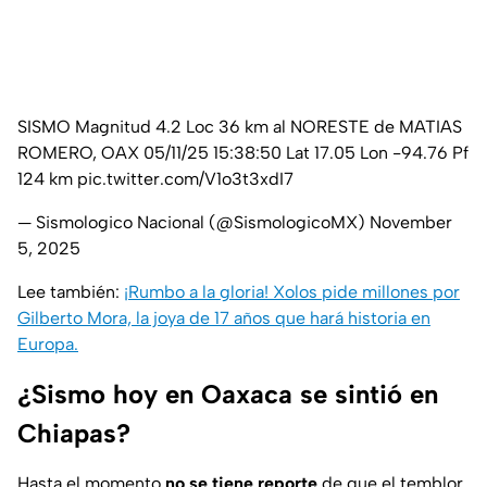
SISMO Magnitud 4.2 Loc 36 km al NORESTE de MATIAS
ROMERO, OAX 05/11/25 15:38:50 Lat 17.05 Lon -94.76 Pf
124 km
pic.twitter.com/V1o3t3xdI7
— Sismologico Nacional (@SismologicoMX)
November
5, 2025
Lee también:
¡Rumbo a la gloria! Xolos pide millones por
Gilberto Mora, la joya de 17 años que hará historia en
Europa.
¿Sismo hoy en Oaxaca se sintió en
Chiapas?
Hasta el momento
no se tiene reporte
de que el temblor