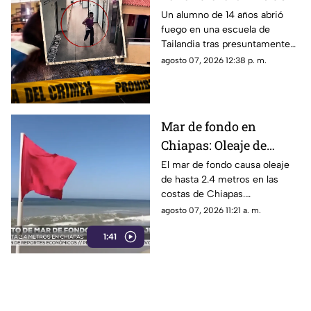
14 años mata a cinco
Un alumno de 14 años abrió
fuego en una escuela de
profesores, a sus
Tailandia tras presuntamente
abuelos y deja decenas
matar a sus abuelos. El ataque
agosto 07, 2026 12:38 p. m.
de heridos
dejó siete víctimas mortales y
decenas de heridos.
Mar de fondo en
Chiapas: Oleaje de
hasta 2.4 metros alerta
El mar de fondo causa oleaje
de hasta 2.4 metros en las
a las costas del estado
costas de Chiapas.
Autoridades reportan 9
agosto 07, 2026 11:21 a. m.
rescates acuáticos entre julio
1:41
y agosto e instan a extremar
precauciones.