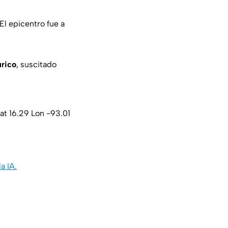
El epicentro fue a
úrico
, suscitado
at 16.29 Lon -93.01
a IA.