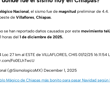
 dónde fue el sismo hoy en Chiapas?
lógico Nacional
, el sismo fue de
magnitud
preliminar de 4.4. 
roeste de
Villaflores
,
Chiapas
.
no se han reportado daños causados por este
movimiento tel
11 horas del
1 de diciembre de 2025.
Loc 27 km al ESTE de VILLAFLORES, CHIS 01/12/25 16:11:54 L
ter.com/Fo0ELhTwcU
ional (@SismologicoMX)
December 1, 2025
blo Mágico de Chiapas más bonito para pasar Navidad según l