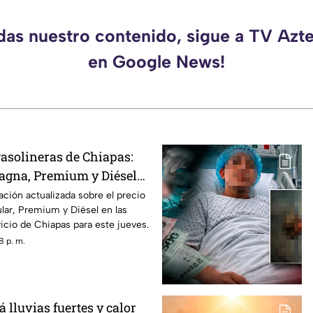
rdas nuestro contenido, sigue a TV Azt
en Google News!
gasolineras de Chiapas:
Magna, Premium y Diésel
de agosto
ación actualizada sobre el precio
ular, Premium y Diésel en las
icio de Chiapas para este jueves.
8 p. m.
 lluvias fuertes y calor