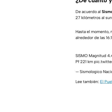
¿De cuánto y
De acuerdo al
Sismo
27 kilómetros al su
Hasta el momento, 
alrededor de las 16:
SISMO Magnitud 4.4 
Pf 221 km
pic.twit
— Sismologico Nac
Lee también:
El Pue