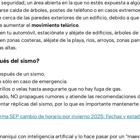
 seguridad; un área abierta en la que no estés expuesta a alg
rse caída de árboles, postes de teléfono o en casos extremos,
ue cerca de las paredes exteriores de un edificio, debido a qu
de aumentar el
movimiento telúrico
.
en tu automóvil, estaciónate y aléjate de edificios, árboles de
en zonas costeras, aléjate de la playa, ríos, arroyos, zonas pa
s altas.
ués del sismo?
espués de un sismo.
ono sólo en caso de emergencia.
illos o velas hasta asegurarte que no hay fuga de gas.
ado, NO propagues rumores y atiende las recomendaciones de
tar réplicas del sismo, por lo que es importante mantenerte 
rma SEP cambio de horario por invierno 2025: Fechas y estad
aniquí con inteligencia artificial y lo hace pasar por un “ma