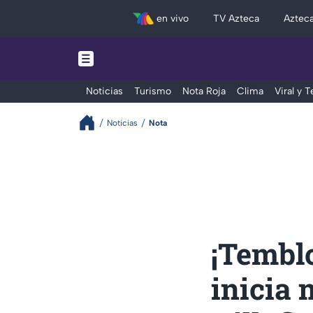
en vivo
TV Azteca
Aztec
Noticias
Turismo
Nota Roja
Clima
Viral y 
Noticias
Nota
¡Tembl
inicia