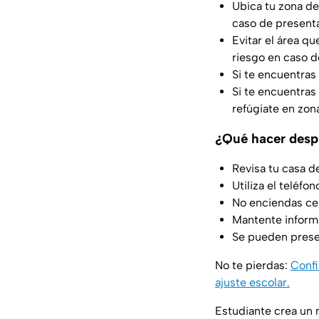
Ubica tu zona de
caso de presenta
Evitar el área q
riesgo en caso 
Si te encuentras 
Si te encuentras 
refúgiate en zona
¿Qué hacer desp
Revisa tu casa d
Utiliza el teléf
No enciendas cer
Mantente inform
Se pueden presen
No te pierdas:
Confi
ajuste escolar.
Estudiante crea un m