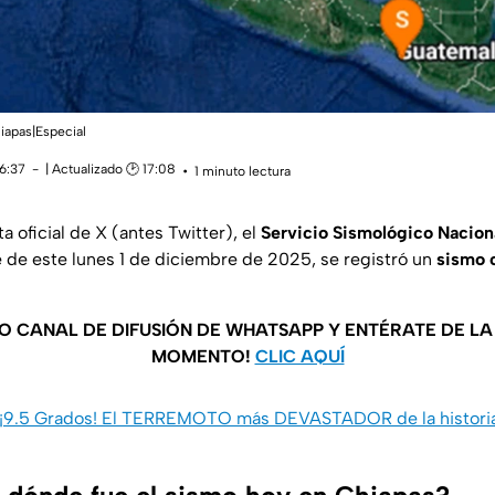
iapas|Especial
16:37
| Actualizado 🕑 17:08
1 minuto lectura
a oficial de X (antes Twitter), el
Servicio
Sismológico Nacion
e de este lunes 1 de diciembre de 2025, se registró un
sismo c
O CANAL DE DIFUSIÓN DE WHATSAPP Y ENTÉRATE DE L
MOMENTO!
CLIC AQUÍ
¡9.5 Grados! El TERREMOTO más DEVASTADOR de la historia 