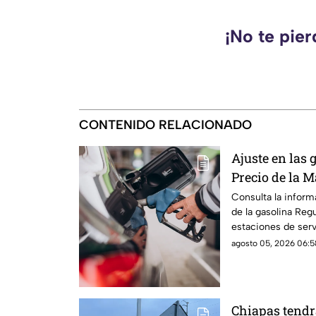
¡No te pie
CONTENIDO RELACIONADO
Ajuste en las 
Precio de la 
este jueves 6 
Consulta la inform
de la gasolina Reg
estaciones de serv
agosto 05, 2026 06:5
Chiapas tendrá