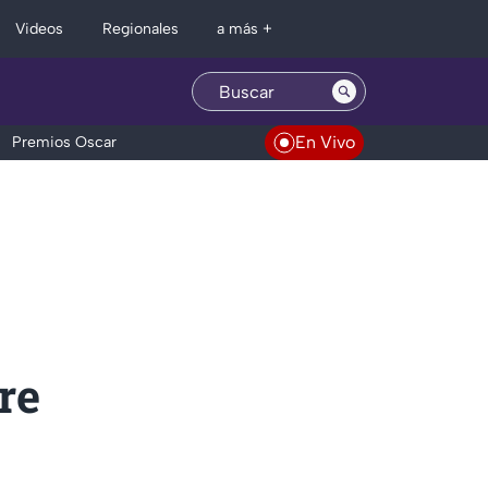
Regionales
Videos
a más +
En Vivo
Premios Oscar
re